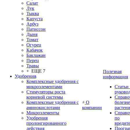
Салат
Лук
Тыква
Капуста
Арбуз
Патиссон
Дыня
Томат
Огурец
Кабачок
Баклажан
Перец
Травы
+ ЕЩЕ 7
Полезная
Удобрения
информация
Комплексные удобрения с
микроэлементами
Статьи
Стимуляторы роста
руково
корневой системы
Справо
Комплексные удобрения с
О
болезн
аминокислотами
компании
растен
Микроэлементы
Справо
Удобрения
по
пролонгированного
вредит
действия
Прогр