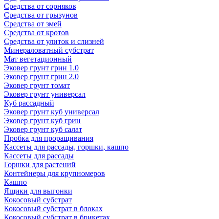
Средства от сорняков
Средства от грызунов
Средства от змей
Средства от кротов
Средства от улиток и слизней
Минераловатный субстрат
Мат вегетационный
Эковер грунт грин 1.0
Эковер грунт грин 2.0
Эковер грунт томат
Эковер грунт универсал
Куб рассадный
Эковер грунт куб универсал
Эковер грунт куб грин
Эковер грунт куб салат
Пробка для проращивания
Кассеты для рассады, горшки, кашпо
Кассеты для рассады
Горшки для растений
Контейнеры для крупномеров
Кашпо
Ящики для выгонки
Кокосовый субстрат
Кокосовый субстрат в блоках
Кокосовый субстрат в брикетах