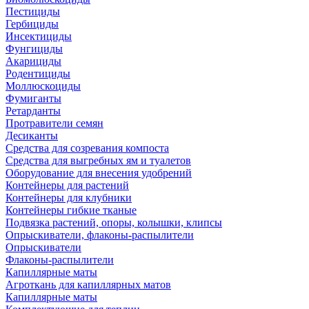
Пестициды
Гербициды
Инсектициды
Фунгициды
Акарициды
Родентициды
Моллюскоциды
Фумиганты
Ретарданты
Протравители семян
Десиканты
Средства для созревания компоста
Средства для выгребных ям и туалетов
Оборудование для внесения удобрений
Контейнеры для растений
Контейнеры для клубники
Контейнеры гибкие тканые
Подвязка растений, опоры, колышки, клипсы
Опрыскиватели, флаконы-распылители
Опрыскиватели
Флаконы-распылители
Капиллярные маты
Агроткань для капиллярных матов
Капиллярные маты