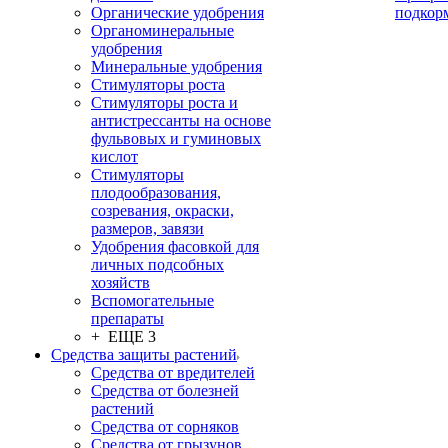
Органические удобрения
подкор
Органоминеральные
удобрения
Минеральные удобрения
Стимуляторы роста
Стимуляторы роста и
антистрессанты на основе
фульвовых и гуминовых
кислот
Стимуляторы
плодообразования,
созревания, окраски,
размеров, завязи
Удобрения фасовкой для
личных подсобных
хозяйств
Вспомогательные
препараты
+ ЕЩЕ 3
Средства защиты растений
Средства от вредителей
Средства от болезней
растений
Средства от сорняков
Средства от грызунов