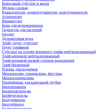
Кокосовый субстрат в матах
Мульча садовая
Разрыхлители, почвоулучшители, влагоудержатели
Агроперлит
Вермикулит
Кора для мульчирования
Гидрогель для растений
Цеолит
Доломитовая мука
Торф, грунт, субстрат
Грунт торфяной
Субстрат на основе верхового торфа нейтрализованный
Торф верховой нейтрализованный
Торф верховой низкой степени разложения
Торф Низинный
Пленка для водоемов
Микрополив, спринклеры, фоггеры
Микроспринклеры
Пробойники для капельной трубки
Биопрепараты
Биоинсектициды
Биофунгициды
Биоудобрение
Биогербицид
Биомолюскоциды