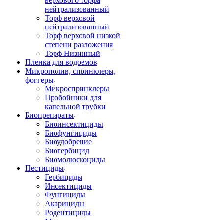
верхового торфа
нейтрализованный
Торф верховой
нейтрализованный
Торф верховой низкой
степени разложения
Торф Низинный
Пленка для водоемов
Микрополив, спринклеры,
фоггеры
Микроспринклеры
Пробойники для
капельной трубки
Биопрепараты
Биоинсектициды
Биофунгициды
Биоудобрение
Биогербицид
Биомолюскоциды
Пестициды
Гербициды
Инсектициды
Фунгициды
Акарициды
Родентициды