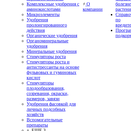
Комплексные удобрения с
О
болезн
аминокислотами
компании
растен
Микроэлементы
Справо
Удобрения
по
пролонгированного
вредит
действия
Прогр
Органические удобрения
подкор
Органоминеральные
удобрения
Минеральные удобрения
Стимуляторы роста
Стимуляторы роста и
антистрессанты на основе
фульвовых и гуминовых
кислот
Стимуляторы
плодообразования,
созревания, окраски,
размеров, завязи
Удобрения фасовкой для
личных подсобных
хозяйств
Вспомогательные
препараты
+ ЕЩЕ 3