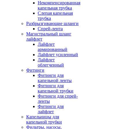
Некомпенсированная
капельная трубка
Слепая капельная
трубка
Разбрызгивающие шланги
Спрей-лента
Магистральный шланг
лайфлет
Лайфлет
армированный
Лайфлет усиленный
Лайфлет
облегченный
Фитинги
Фитинги для
капельной ленты
Фитинги для
капельной трубки
Фитинги для спрей-
ленты
Фитинги для
лайфлет
Капельницы для
капельной трубки
Фильтры, насосы,