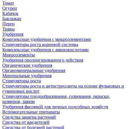
Томат
Огурец
Кабачок
Баклажан
Перец
Травы
Удобрения
Комплексные удобрения с микроэлементами
Стимуляторы роста корневой системы
Комплексные удобрения с аминокислотами
Микроэлементы
Удобрения пролонгированного действия
Органические удобрения
Органоминеральные удобрения
Минеральные удобрения
Стимуляторы роста
Стимуляторы роста и антистрессанты на основе фульвовых и
гуминовых кислот
Стимуляторы плодообразования, созревания, окраски,
размеров, завязи
Удобрения фасовкой для личных подсобных хозяйств
Вспомогательные препараты
Средства защиты растений
Средства от вредителей
Средства от болезней растений