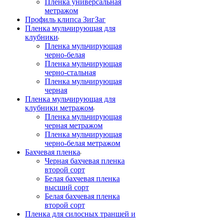
Пленка универсальная
метражом
Профиль клипса ЗигЗаг
Пленка мульчирующая для
клубники
Пленка мульчирующая
черно-белая
Пленка мульчирующая
черно-стальная
Пленка мульчирующая
черная
Пленка мульчирующая для
клубники метражом
Пленка мульчирующая
черная метражом
Пленка мульчирующая
черно-белая метражом
Бахчевая пленка
Черная бахчевая пленка
второй сорт
Белая бахчевая пленка
высший сорт
Белая бахчевая пленка
второй сорт
Пленка для силосных траншей и