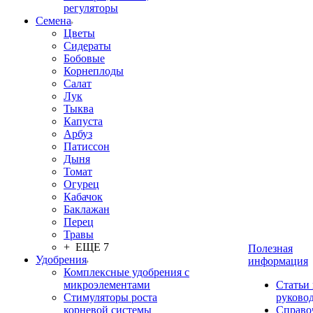
регуляторы
Семена
Цветы
Сидераты
Бобовые
Корнеплоды
Салат
Лук
Тыква
Капуста
Арбуз
Патиссон
Дыня
Томат
Огурец
Кабачок
Баклажан
Перец
Травы
+ ЕЩЕ 7
Полезная
Удобрения
информация
Комплексные удобрения с
микроэлементами
Статьи
Стимуляторы роста
руково
корневой системы
Справо