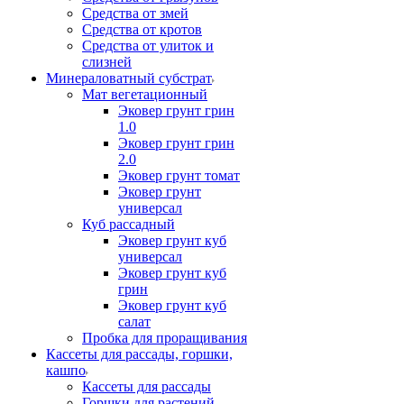
Средства от змей
Средства от кротов
Средства от улиток и
слизней
Минераловатный субстрат
Мат вегетационный
Эковер грунт грин
1.0
Эковер грунт грин
2.0
Эковер грунт томат
Эковер грунт
универсал
Куб рассадный
Эковер грунт куб
универсал
Эковер грунт куб
грин
Эковер грунт куб
салат
Пробка для проращивания
Кассеты для рассады, горшки,
кашпо
Кассеты для рассады
Горшки для растений