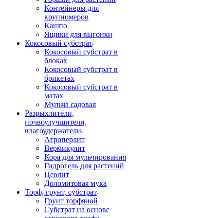
Контейнеры для
крупномеров
Кашпо
Ящики для выгонки
Кокосовый субстрат
Кокосовый субстрат в
блоках
Кокосовый субстрат в
брикетах
Кокосовый субстрат в
матах
Мульча садовая
Разрыхлители,
почвоулучшители,
влагоудержатели
Агроперлит
Вермикулит
Кора для мульчирования
Гидрогель для растений
Цеолит
Доломитовая мука
Торф, грунт, субстрат
Грунт торфяной
Субстрат на основе