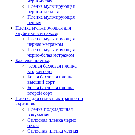
черно-белая
Пленка мульчирующая
черно-стальная
Пленка мульчирующая
черная
Пленка мульчирующая для
клубники метражом
Пленка мульчирующая
черная метражом
Пленка мульчирующая
черно-белая метражом
Бахчевая пленка
Черная бахчевая пленка
второй сорт
Белая бахчевая пленка
высший сорт
Белая бахчевая пленка
второй сорт
Пленка для силосных траншей и
курганов
Пленка подкладочная
вакуумная
Силосная пленка черно-
белая
Силосная пленка черная