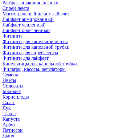
Разбрызгивающие шланги
Спрей-лента
Магистральный шланг лайфлет
Лайфлет армированный
Лайфлет усиленный
Лайфлет облегченный
Фитинги
Фитинги для капельной ленты
Фитинги для капельной трубки
Фитинги для спрей-ленты
Фитинги для лайфлет
Капельницы для капельной трубки
Фильтры, насосы, регуляторы
Семена
Цветы
Сидераты
Бобовые
Корнеплоды
Салат
Лук
Тыква
Капуста
Арбуз
Патиссон
Дыня