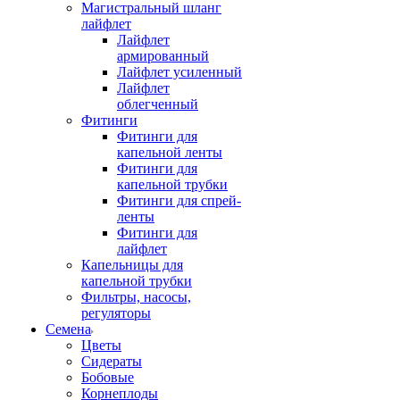
Магистральный шланг
лайфлет
Лайфлет
армированный
Лайфлет усиленный
Лайфлет
облегченный
Фитинги
Фитинги для
капельной ленты
Фитинги для
капельной трубки
Фитинги для спрей-
ленты
Фитинги для
лайфлет
Капельницы для
капельной трубки
Фильтры, насосы,
регуляторы
Семена
Цветы
Сидераты
Бобовые
Корнеплоды