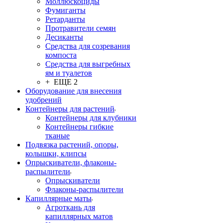
Моллюскоциды
Фумиганты
Ретарданты
Протравители семян
Десиканты
Средства для созревания
компоста
Средства для выгребных
ям и туалетов
+ ЕЩЕ 2
Оборудование для внесения
удобрений
Контейнеры для растений
Контейнеры для клубники
Контейнеры гибкие
тканые
Подвязка растений, опоры,
колышки, клипсы
Опрыскиватели, флаконы-
распылители
Опрыскиватели
Флаконы-распылители
Капиллярные маты
Агроткань для
капиллярных матов