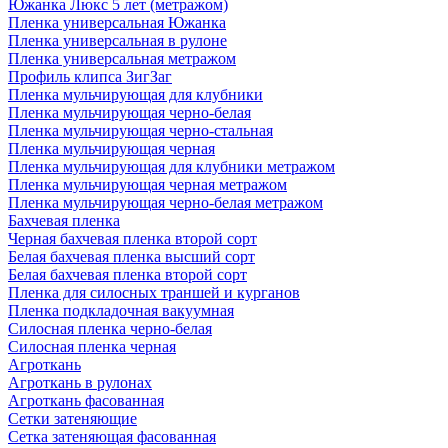
Южанка Люкс 5 лет (метражом)
Пленка универсальная Южанка
Пленка универсальная в рулоне
Пленка универсальная метражом
Профиль клипса ЗигЗаг
Пленка мульчирующая для клубники
Пленка мульчирующая черно-белая
Пленка мульчирующая черно-стальная
Пленка мульчирующая черная
Пленка мульчирующая для клубники метражом
Пленка мульчирующая черная метражом
Пленка мульчирующая черно-белая метражом
Бахчевая пленка
Черная бахчевая пленка второй сорт
Белая бахчевая пленка высший сорт
Белая бахчевая пленка второй сорт
Пленка для силосных траншей и курганов
Пленка подкладочная вакуумная
Силосная пленка черно-белая
Силосная пленка черная
Агроткань
Агроткань в рулонах
Агроткань фасованная
Сетки затеняющие
Сетка затеняющая фасованная