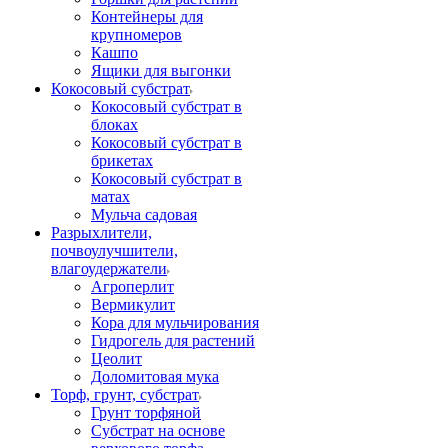
Контейнеры для
крупномеров
Кашпо
Ящики для выгонки
Кокосовый субстрат
Кокосовый субстрат в
блоках
Кокосовый субстрат в
брикетах
Кокосовый субстрат в
матах
Мульча садовая
Разрыхлители,
почвоулучшители,
влагоудержатели
Агроперлит
Вермикулит
Кора для мульчирования
Гидрогель для растений
Цеолит
Доломитовая мука
Торф, грунт, субстрат
Грунт торфяной
Субстрат на основе