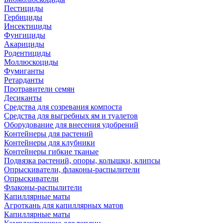
Пестициды
Гербициды
Инсектициды
Фунгициды
Акарициды
Родентициды
Моллюскоциды
Фумиганты
Ретарданты
Протравители семян
Десиканты
Средства для созревания компоста
Средства для выгребных ям и туалетов
Оборудование для внесения удобрений
Контейнеры для растений
Контейнеры для клубники
Контейнеры гибкие тканые
Подвязка растений, опоры, колышки, клипсы
Опрыскиватели, флаконы-распылители
Опрыскиватели
Флаконы-распылители
Капиллярные маты
Агроткань для капиллярных матов
Капиллярные маты