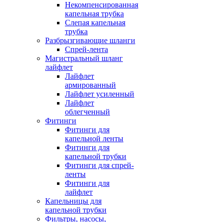
Некомпенсированная
капельная трубка
Слепая капельная
трубка
Разбрызгивающие шланги
Спрей-лента
Магистральный шланг
лайфлет
Лайфлет
армированный
Лайфлет усиленный
Лайфлет
облегченный
Фитинги
Фитинги для
капельной ленты
Фитинги для
капельной трубки
Фитинги для спрей-
ленты
Фитинги для
лайфлет
Капельницы для
капельной трубки
Фильтры, насосы,