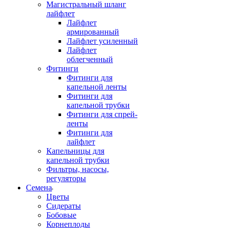
Магистральный шланг
лайфлет
Лайфлет
армированный
Лайфлет усиленный
Лайфлет
облегченный
Фитинги
Фитинги для
капельной ленты
Фитинги для
капельной трубки
Фитинги для спрей-
ленты
Фитинги для
лайфлет
Капельницы для
капельной трубки
Фильтры, насосы,
регуляторы
Семена
Цветы
Сидераты
Бобовые
Корнеплоды