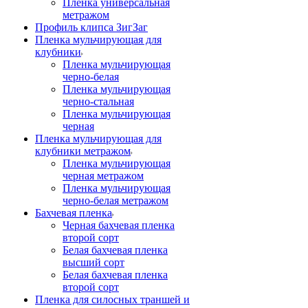
Пленка универсальная
метражом
Профиль клипса ЗигЗаг
Пленка мульчирующая для
клубники
Пленка мульчирующая
черно-белая
Пленка мульчирующая
черно-стальная
Пленка мульчирующая
черная
Пленка мульчирующая для
клубники метражом
Пленка мульчирующая
черная метражом
Пленка мульчирующая
черно-белая метражом
Бахчевая пленка
Черная бахчевая пленка
второй сорт
Белая бахчевая пленка
высший сорт
Белая бахчевая пленка
второй сорт
Пленка для силосных траншей и