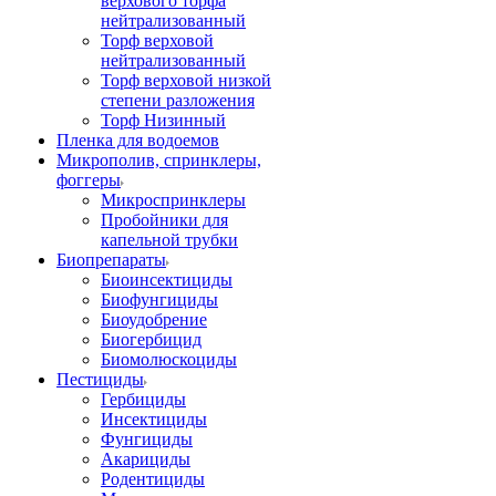
верхового торфа
нейтрализованный
Торф верховой
нейтрализованный
Торф верховой низкой
степени разложения
Торф Низинный
Пленка для водоемов
Микрополив, спринклеры,
фоггеры
Микроспринклеры
Пробойники для
капельной трубки
Биопрепараты
Биоинсектициды
Биофунгициды
Биоудобрение
Биогербицид
Биомолюскоциды
Пестициды
Гербициды
Инсектициды
Фунгициды
Акарициды
Родентициды