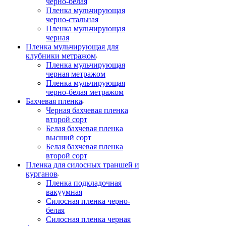
черно-белая
Пленка мульчирующая
черно-стальная
Пленка мульчирующая
черная
Пленка мульчирующая для
клубники метражом
Пленка мульчирующая
черная метражом
Пленка мульчирующая
черно-белая метражом
Бахчевая пленка
Черная бахчевая пленка
второй сорт
Белая бахчевая пленка
высший сорт
Белая бахчевая пленка
второй сорт
Пленка для силосных траншей и
курганов
Пленка подкладочная
вакуумная
Силосная пленка черно-
белая
Силосная пленка черная