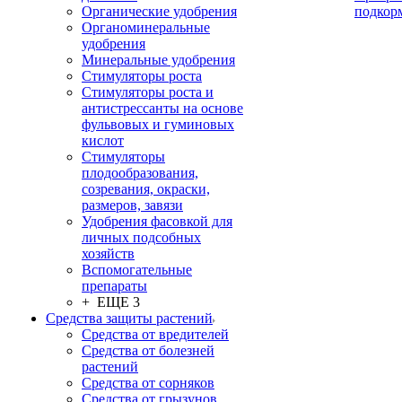
Органические удобрения
подкор
Органоминеральные
удобрения
Минеральные удобрения
Стимуляторы роста
Стимуляторы роста и
антистрессанты на основе
фульвовых и гуминовых
кислот
Стимуляторы
плодообразования,
созревания, окраски,
размеров, завязи
Удобрения фасовкой для
личных подсобных
хозяйств
Вспомогательные
препараты
+ ЕЩЕ 3
Средства защиты растений
Средства от вредителей
Средства от болезней
растений
Средства от сорняков
Средства от грызунов