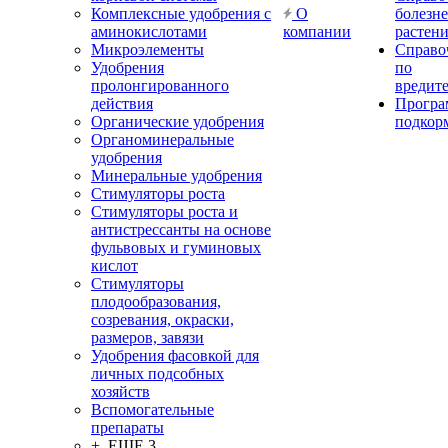
Комплексные удобрения с
О
болезн
аминокислотами
компании
растен
Микроэлементы
Справо
Удобрения
по
пролонгированного
вредит
действия
Прогр
Органические удобрения
подкор
Органоминеральные
удобрения
Минеральные удобрения
Стимуляторы роста
Стимуляторы роста и
антистрессанты на основе
фульвовых и гуминовых
кислот
Стимуляторы
плодообразования,
созревания, окраски,
размеров, завязи
Удобрения фасовкой для
личных подсобных
хозяйств
Вспомогательные
препараты
+ ЕЩЕ 3