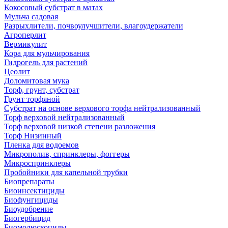
Кокосовый субстрат в матах
Мульча садовая
Разрыхлители, почвоулучшители, влагоудержатели
Агроперлит
Вермикулит
Кора для мульчирования
Гидрогель для растений
Цеолит
Доломитовая мука
Торф, грунт, субстрат
Грунт торфяной
Субстрат на основе верхового торфа нейтрализованный
Торф верховой нейтрализованный
Торф верховой низкой степени разложения
Торф Низинный
Пленка для водоемов
Микрополив, спринклеры, фоггеры
Микроспринклеры
Пробойники для капельной трубки
Биопрепараты
Биоинсектициды
Биофунгициды
Биоудобрение
Биогербицид
Биомолюскоциды