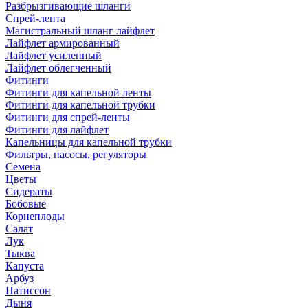
Разбрызгивающие шланги
Спрей-лента
Магистральный шланг лайфлет
Лайфлет армированный
Лайфлет усиленный
Лайфлет облегченный
Фитинги
Фитинги для капельной ленты
Фитинги для капельной трубки
Фитинги для спрей-ленты
Фитинги для лайфлет
Капельницы для капельной трубки
Фильтры, насосы, регуляторы
Семена
Цветы
Сидераты
Бобовые
Корнеплоды
Салат
Лук
Тыква
Капуста
Арбуз
Патиссон
Дыня