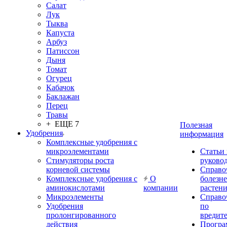
Салат
Лук
Тыква
Капуста
Арбуз
Патиссон
Дыня
Томат
Огурец
Кабачок
Баклажан
Перец
Травы
+ ЕЩЕ 7
Полезная
Удобрения
информация
Комплексные удобрения с
микроэлементами
Статьи
Стимуляторы роста
руково
корневой системы
Справо
Комплексные удобрения с
О
болезн
аминокислотами
компании
растен
Микроэлементы
Справо
Удобрения
по
пролонгированного
вредит
действия
Прогр