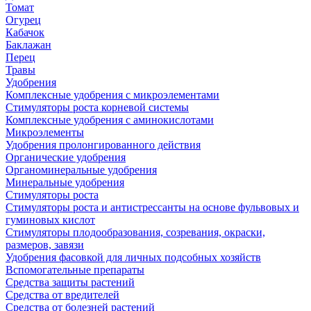
Томат
Огурец
Кабачок
Баклажан
Перец
Травы
Удобрения
Комплексные удобрения с микроэлементами
Стимуляторы роста корневой системы
Комплексные удобрения с аминокислотами
Микроэлементы
Удобрения пролонгированного действия
Органические удобрения
Органоминеральные удобрения
Минеральные удобрения
Стимуляторы роста
Стимуляторы роста и антистрессанты на основе фульвовых и
гуминовых кислот
Стимуляторы плодообразования, созревания, окраски,
размеров, завязи
Удобрения фасовкой для личных подсобных хозяйств
Вспомогательные препараты
Средства защиты растений
Средства от вредителей
Средства от болезней растений