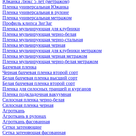
Южанка Люкс 5 лет (метражом)
Пленка универсальная Южанка
Пленка универсальная в рулоне
Пленка универсальная метражом
Профиль клипса ЗигЗаг
Пленка мульчирующая для клубники
Пленка мульчирующая черно-белая
Пленка мульчирующая черно-стальная
Пленка мульчирующая черная
Пленка мульчирующая для клубники метражом
Пленка мульчирующая черная метражом
Пленка мульчирующая черно-белая метражом
Бахчевая пленка
Черная бахчевая пленка второй сорт
Белая бахчевая пленка высший сорт
Белая бахчевая пленка второй сорт
Пленка для силосных траншей и курганов
Пленка подкладочная вакуумная
Силосная пленка черно-белая
Силосная пленка черная
Агроткань
Агроткань в рулонах
Агроткань фасованная
Сетки затеняющие
Сетка затеняющая фасованная