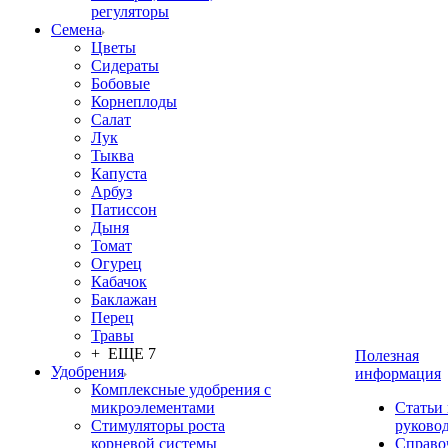
регуляторы
Семена
Цветы
Сидераты
Бобовые
Корнеплоды
Салат
Лук
Тыква
Капуста
Арбуз
Патиссон
Дыня
Томат
Огурец
Кабачок
Баклажан
Перец
Травы
+ ЕЩЕ 7
Полезная
Удобрения
информация
Комплексные удобрения с
микроэлементами
Статьи
Стимуляторы роста
руково
корневой системы
Справо