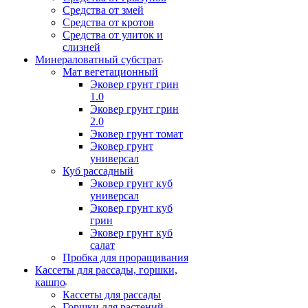
Средства от змей
Средства от кротов
Средства от улиток и
слизней
Минераловатный субстрат
Мат вегетационный
Эковер грунт грин
1.0
Эковер грунт грин
2.0
Эковер грунт томат
Эковер грунт
универсал
Куб рассадный
Эковер грунт куб
универсал
Эковер грунт куб
грин
Эковер грунт куб
салат
Пробка для проращивания
Кассеты для рассады, горшки,
кашпо
Кассеты для рассады
Горшки для растений