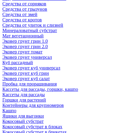
Средства от сорняков
Средства от грызунов
Средства от змей
Средства от кротов
Средства от улиток и слизней
Минераловатный субстрат
Мат вегетационный
Эковер грунт грин 1.0
Эковер грунт грин 2.0
Эковер грунт томат
Эковер грунт универсал
Куб рассадный
Эковер грунт куб универсал
Эковер грунт куб грин
Эковер грунт куб салат
Пробка для проращивания
Кассеты для рассады, горшки, кашпо
Кассеты для рассады
Горшки для растений
Контейнеры для крупномеров
Кашпо
Ящики для выгонки
Кокосовый субстрат
Кокосовый субстрат в блоках
Кокосовый субстрат в брикетах