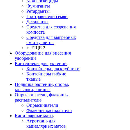
Моллюскоциды
Фумиганты
Ретарданты
Протравители семян
Десиканты
Средства для созревания
компоста
Средства для выгребных
ям и туалетов
+ ЕЩЕ 2
Оборудование для внесения
удобрений
Контейнеры для растений
Контейнеры для клубники
Контейнеры гибкие
тканые
Подвязка растений, опоры,
колышки, клипсы
Опрыскиватели, флаконы-
распылители
Опрыскиватели
Флаконы-распылители
Капиллярные маты
Агроткань для
капиллярных матов