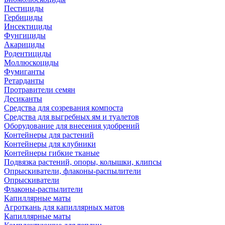
Пестициды
Гербициды
Инсектициды
Фунгициды
Акарициды
Родентициды
Моллюскоциды
Фумиганты
Ретарданты
Протравители семян
Десиканты
Средства для созревания компоста
Средства для выгребных ям и туалетов
Оборудование для внесения удобрений
Контейнеры для растений
Контейнеры для клубники
Контейнеры гибкие тканые
Подвязка растений, опоры, колышки, клипсы
Опрыскиватели, флаконы-распылители
Опрыскиватели
Флаконы-распылители
Капиллярные маты
Агроткань для капиллярных матов
Капиллярные маты