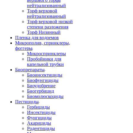
верхового торфа
нейтрализованный
Торф верховой
нейтрализованный
Торф верховой низкой
степени разложения
Торф Низинный
Пленка для водоемов
Микрополив, спринклеры,
фоггеры
Микроспринклеры
Пробойники для
капельной трубки
Биопрепараты
Биоинсектициды
Биофунгициды
Биоудобрение
Биогербицид
Биомолюскоциды
Пестициды
Гербициды
Инсектициды
Фунгициды
Акарициды
Родентициды