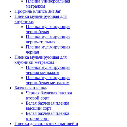
Пленка универсальная
метражом
Профиль клипса ЗигЗаг
Пленка мульчирующая для
клубники
Пленка мульчирующая
черно-белая
Пленка мульчирующая
черно-стальная
Пленка мульчирующая
черная
Пленка мульчирующая для
клубники метражом
Пленка мульчирующая
черная метражом
Пленка мульчирующая
черно-белая метражом
Бахчевая пленка
Черная бахчевая пленка
второй сорт
Белая бахчевая пленка
высший сорт
Белая бахчевая пленка
второй сорт
Пленка для силосных траншей и