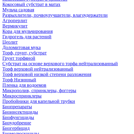
Кокосовый субстрат в матах
Мульча садовая
Разрыхлители, почвоулучшители, влагоудержатели
Агроперлит
Вермикулит
Кора для мульчирования
Гидрогель для растений
Цеолит
Доломитовая мука
Торф, грунт, субстрат
Грунт торфяной
Субстрат на основе верхового торфа нейтрализованный
Торф верховой нейтрализованный
Торф верховой низкой степени разложения
Торф Низинный
Пленка для водоемов
Микрополив, спринклеры, фоггеры
Микроспринклеры
Пробойники для капельной трубки
Биопрепараты
Биоинсектициды
Биофунгициды
Биоудобрение
Биогербицид
Биомолюскоциды