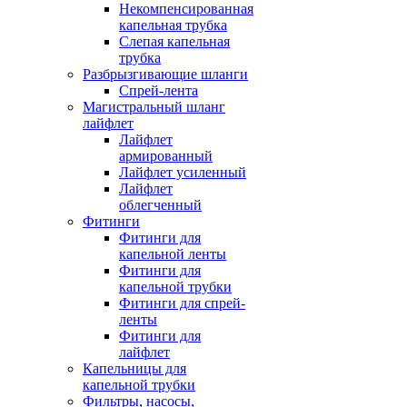
Некомпенсированная
капельная трубка
Слепая капельная
трубка
Разбрызгивающие шланги
Спрей-лента
Магистральный шланг
лайфлет
Лайфлет
армированный
Лайфлет усиленный
Лайфлет
облегченный
Фитинги
Фитинги для
капельной ленты
Фитинги для
капельной трубки
Фитинги для спрей-
ленты
Фитинги для
лайфлет
Капельницы для
капельной трубки
Фильтры, насосы,