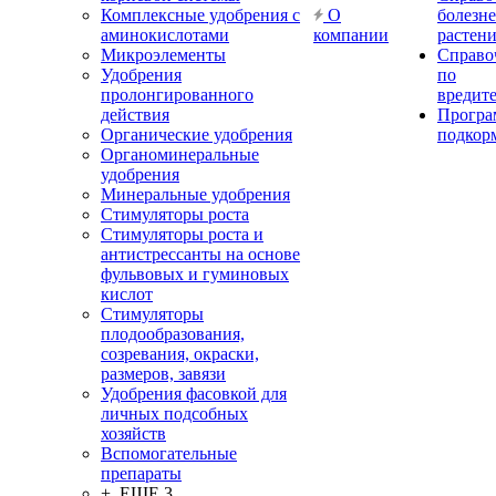
Комплексные удобрения с
О
болезн
аминокислотами
компании
растен
Микроэлементы
Справо
Удобрения
по
пролонгированного
вредит
действия
Прогр
Органические удобрения
подкор
Органоминеральные
удобрения
Минеральные удобрения
Стимуляторы роста
Стимуляторы роста и
антистрессанты на основе
фульвовых и гуминовых
кислот
Стимуляторы
плодообразования,
созревания, окраски,
размеров, завязи
Удобрения фасовкой для
личных подсобных
хозяйств
Вспомогательные
препараты
+ ЕЩЕ 3