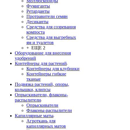
Моллюскоциды
Фумиганты
Ретарданты
Протравители семян
Десиканты
Средства для созревания
компоста
Средства для выгребных
ям и туалетов
+ ЕЩЕ 2
Оборудование для внесения
удобрений
Контейнеры для растений
Контейнеры для клубники
Контейнеры гибкие
тканые
Подвязка растений, опоры,
колышки, клипсы
Опрыскиватели, флаконы-
распылители
Опрыскиватели
Флаконы-распылители
Капиллярные маты
Агроткань для
капиллярных матов