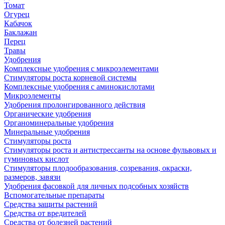
Томат
Огурец
Кабачок
Баклажан
Перец
Травы
Удобрения
Комплексные удобрения с микроэлементами
Стимуляторы роста корневой системы
Комплексные удобрения с аминокислотами
Микроэлементы
Удобрения пролонгированного действия
Органические удобрения
Органоминеральные удобрения
Минеральные удобрения
Стимуляторы роста
Стимуляторы роста и антистрессанты на основе фульвовых и
гуминовых кислот
Стимуляторы плодообразования, созревания, окраски,
размеров, завязи
Удобрения фасовкой для личных подсобных хозяйств
Вспомогательные препараты
Средства защиты растений
Средства от вредителей
Средства от болезней растений