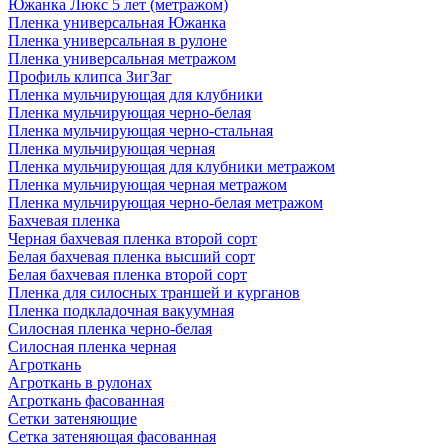
Южанка Люкс 5 лет (метражом)
Пленка универсальная Южанка
Пленка универсальная в рулоне
Пленка универсальная метражом
Профиль клипса ЗигЗаг
Пленка мульчирующая для клубники
Пленка мульчирующая черно-белая
Пленка мульчирующая черно-стальная
Пленка мульчирующая черная
Пленка мульчирующая для клубники метражом
Пленка мульчирующая черная метражом
Пленка мульчирующая черно-белая метражом
Бахчевая пленка
Черная бахчевая пленка второй сорт
Белая бахчевая пленка высший сорт
Белая бахчевая пленка второй сорт
Пленка для силосных траншей и курганов
Пленка подкладочная вакуумная
Силосная пленка черно-белая
Силосная пленка черная
Агроткань
Агроткань в рулонах
Агроткань фасованная
Сетки затеняющие
Сетка затеняющая фасованная