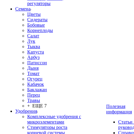
регуляторы
Семена
Цветы
Сидераты
Бобовые
Корнеплоды
Салат
Лук
Тыква
Капуста
Арбуз
Патиссон
Дыня
Томат
Огурец
Кабачок
Баклажан
Перец
Травы
+ ЕЩЕ 7
Полезная
Удобрения
информация
Комплексные удобрения с
микроэлементами
Статьи
Стимуляторы роста
руково
корневой системы
Справо