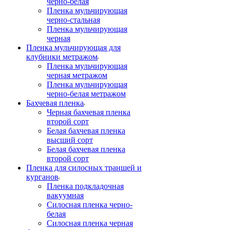
черно-белая
Пленка мульчирующая
черно-стальная
Пленка мульчирующая
черная
Пленка мульчирующая для
клубники метражом
Пленка мульчирующая
черная метражом
Пленка мульчирующая
черно-белая метражом
Бахчевая пленка
Черная бахчевая пленка
второй сорт
Белая бахчевая пленка
высший сорт
Белая бахчевая пленка
второй сорт
Пленка для силосных траншей и
курганов
Пленка подкладочная
вакуумная
Силосная пленка черно-
белая
Силосная пленка черная