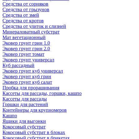
Средства от сорняков
Средства от грызунов
Средства от змей
Средства от кротов
Средства от улиток и слизней
Минераловатный субстрат
Мат вегетационный
Эковер грунт грин 1.0
Эковер грунт грин 2.0
Эковер грунт томат
Эковер грунт универсал
Куб рассадный
Эковер грунт куб универсал
Эковер грунт куб грин
Эковер грунт куб салат
Пробка для проращивания
Кассеты для рассады, горшки, кашпо
Кассеты для рассады
Горшки для растений
Контейнеры для крупномеров
Кашпо
Ящики для выгонки
Кокосовый субстрат
Кокосовый субстрат в блоках
Кокосовый субстрат в брикетах