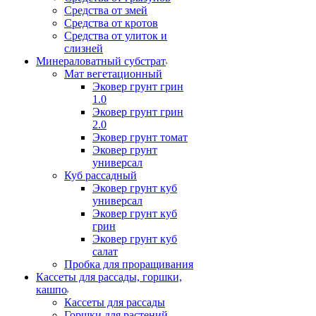
Средства от змей
Средства от кротов
Средства от улиток и
слизней
Минераловатный субстрат
Мат вегетационный
Эковер грунт грин
1.0
Эковер грунт грин
2.0
Эковер грунт томат
Эковер грунт
универсал
Куб рассадный
Эковер грунт куб
универсал
Эковер грунт куб
грин
Эковер грунт куб
салат
Пробка для проращивания
Кассеты для рассады, горшки,
кашпо
Кассеты для рассады
Горшки для растений