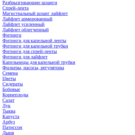
Разбрызгивающие шланги
Спрей-лента
Магистральный шланг лайфлет
Лайфлет армированный
Лайфлет усиленный
Лайфлет облегченный
Фитинги
Фитинги для капельной ленты
Фитинги для капельной трубки
Фитинги для спрей-ленты
Фитинги для лайфлет
Капельницы для капельной трубки
Фильтры, насосы, регуляторы
Семена
Цветы
Сидераты
Бобовые
Корнеплоды
Салат
Лук
Тыква
Капуста
Арбуз
Патиссон
Дыня