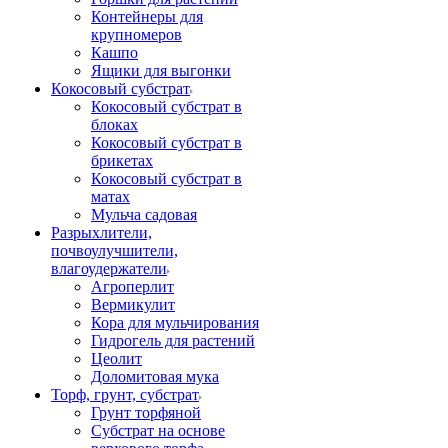
Контейнеры для
крупномеров
Кашпо
Ящики для выгонки
Кокосовый субстрат
Кокосовый субстрат в
блоках
Кокосовый субстрат в
брикетах
Кокосовый субстрат в
матах
Мульча садовая
Разрыхлители,
почвоулучшители,
влагоудержатели
Агроперлит
Вермикулит
Кора для мульчирования
Гидрогель для растений
Цеолит
Доломитовая мука
Торф, грунт, субстрат
Грунт торфяной
Субстрат на основе