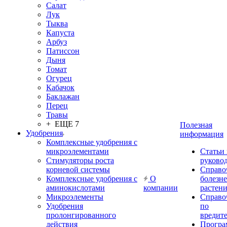
Салат
Лук
Тыква
Капуста
Арбуз
Патиссон
Дыня
Томат
Огурец
Кабачок
Баклажан
Перец
Травы
+ ЕЩЕ 7
Полезная
Удобрения
информация
Комплексные удобрения с
микроэлементами
Статьи
Стимуляторы роста
руково
корневой системы
Справо
Комплексные удобрения с
О
болезн
аминокислотами
компании
растен
Микроэлементы
Справо
Удобрения
по
пролонгированного
вредит
действия
Прогр