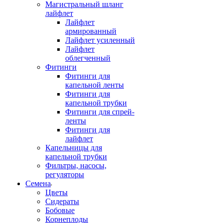
Магистральный шланг
лайфлет
Лайфлет
армированный
Лайфлет усиленный
Лайфлет
облегченный
Фитинги
Фитинги для
капельной ленты
Фитинги для
капельной трубки
Фитинги для спрей-
ленты
Фитинги для
лайфлет
Капельницы для
капельной трубки
Фильтры, насосы,
регуляторы
Семена
Цветы
Сидераты
Бобовые
Корнеплоды