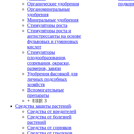
Органические удобрения
подкор
Органоминеральные
удобрения
Минеральные удобрения
Стимуляторы роста
Стимуляторы роста и
антистрессанты на основе
фульвовых и гуминовых
кислот
Стимуляторы
плодообразования,
созревания, окраски,
размеров, завязи
Удобрения фасовкой для
личных подсобных
хозяйств
Вспомогательные
препараты
+ ЕЩЕ 3
Средства защиты растений
Средства от вредителей
Средства от болезней
растений
Средства от сорняков
Средства от грызунов