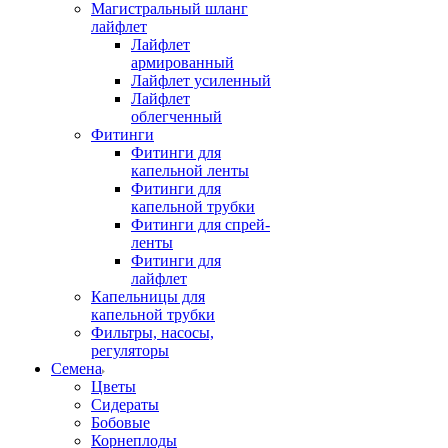
Магистральный шланг
лайфлет
Лайфлет
армированный
Лайфлет усиленный
Лайфлет
облегченный
Фитинги
Фитинги для
капельной ленты
Фитинги для
капельной трубки
Фитинги для спрей-
ленты
Фитинги для
лайфлет
Капельницы для
капельной трубки
Фильтры, насосы,
регуляторы
Семена
Цветы
Сидераты
Бобовые
Корнеплоды