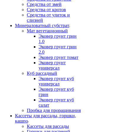
Средства от змей
Средства от кротов
Средства от улиток и
слизней
Минераловатный субстрат
Мат вегетационный
Эковер грунт грин
1.0
Эковер грунт грин
2.0
Эковер грунт томат
Эковер грунт
универсал
Куб рассадный
Эковер грунт куб
универсал
Эковер грунт куб
грин
Эковер грунт куб
салат
Пробка для проращивания
Кассеты для рассады, горшки,
кашпо
Кассеты для рассады
Горшки для растений