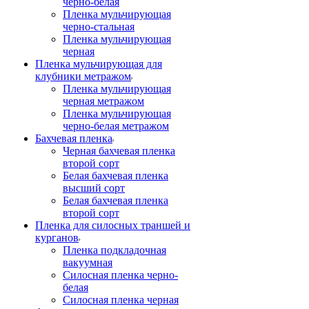
черно-белая
Пленка мульчирующая
черно-стальная
Пленка мульчирующая
черная
Пленка мульчирующая для
клубники метражом
Пленка мульчирующая
черная метражом
Пленка мульчирующая
черно-белая метражом
Бахчевая пленка
Черная бахчевая пленка
второй сорт
Белая бахчевая пленка
высший сорт
Белая бахчевая пленка
второй сорт
Пленка для силосных траншей и
курганов
Пленка подкладочная
вакуумная
Силосная пленка черно-
белая
Силосная пленка черная