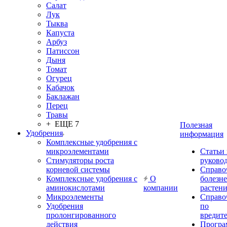
Салат
Лук
Тыква
Капуста
Арбуз
Патиссон
Дыня
Томат
Огурец
Кабачок
Баклажан
Перец
Травы
+ ЕЩЕ 7
Полезная
Удобрения
информация
Комплексные удобрения с
микроэлементами
Статьи
Стимуляторы роста
руково
корневой системы
Справо
Комплексные удобрения с
О
болезн
аминокислотами
компании
растен
Микроэлементы
Справо
Удобрения
по
пролонгированного
вредит
действия
Прогр