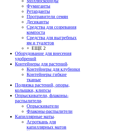
Моллюскоциды
Фумиганты
Ретарданты
Протравители семян
Десиканты
Средства для созревания
компоста
Средства для выгребных
ям и туалетов
+ ЕЩЕ 2
Оборудование для внесения
удобрений
Контейнеры для растений
Контейнеры для клубники
Контейнеры гибкие
тканые
Подвязка растений, опоры,
колышки, клипсы
Опрыскиватели, флаконы-
распылители
Опрыскиватели
Флаконы-распылители
Капиллярные маты
Агроткань для
капиллярных матов