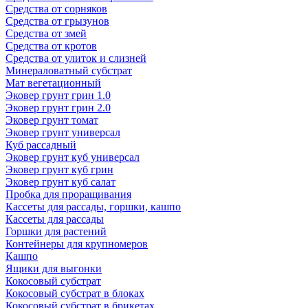
Средства от сорняков
Средства от грызунов
Средства от змей
Средства от кротов
Средства от улиток и слизней
Минераловатный субстрат
Мат вегетационный
Эковер грунт грин 1.0
Эковер грунт грин 2.0
Эковер грунт томат
Эковер грунт универсал
Куб рассадный
Эковер грунт куб универсал
Эковер грунт куб грин
Эковер грунт куб салат
Пробка для проращивания
Кассеты для рассады, горшки, кашпо
Кассеты для рассады
Горшки для растений
Контейнеры для крупномеров
Кашпо
Ящики для выгонки
Кокосовый субстрат
Кокосовый субстрат в блоках
Кокосовый субстрат в брикетах