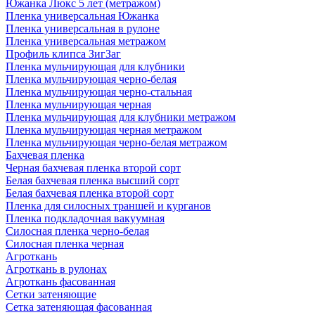
Южанка Люкс 5 лет (метражом)
Пленка универсальная Южанка
Пленка универсальная в рулоне
Пленка универсальная метражом
Профиль клипса ЗигЗаг
Пленка мульчирующая для клубники
Пленка мульчирующая черно-белая
Пленка мульчирующая черно-стальная
Пленка мульчирующая черная
Пленка мульчирующая для клубники метражом
Пленка мульчирующая черная метражом
Пленка мульчирующая черно-белая метражом
Бахчевая пленка
Черная бахчевая пленка второй сорт
Белая бахчевая пленка высший сорт
Белая бахчевая пленка второй сорт
Пленка для силосных траншей и курганов
Пленка подкладочная вакуумная
Силосная пленка черно-белая
Силосная пленка черная
Агроткань
Агроткань в рулонах
Агроткань фасованная
Сетки затеняющие
Сетка затеняющая фасованная