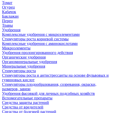
Томат
Огурец
Кабачок
Баклажан
Перец
Травы
Удобрения
Комплексные удобрения с микроэлементами
Стимуляторы роста корневой системы
Комплексные удобрения с аминокислотами
Микроэлементы
Удобрения пролонгированного действия
Органические удобрения
Органоминеральные удобрения
Минеральные удобрения
Стимуляторы роста
Стимуляторы роста и антистрессанты на основе фульвовых и
гуминовых кислот
Стимуляторы плодообразования, созревания, окраски,
размеров, завязи
Удобрения фасовкой для личных подсобных хозяйств
Вспомогательные препараты
Средства защиты растений
Средства от вредителей
Средства от болезней растений