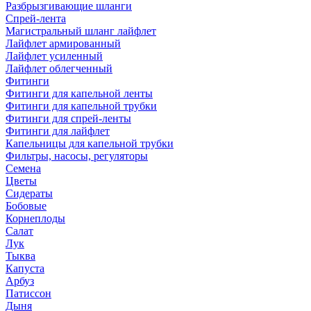
Разбрызгивающие шланги
Спрей-лента
Магистральный шланг лайфлет
Лайфлет армированный
Лайфлет усиленный
Лайфлет облегченный
Фитинги
Фитинги для капельной ленты
Фитинги для капельной трубки
Фитинги для спрей-ленты
Фитинги для лайфлет
Капельницы для капельной трубки
Фильтры, насосы, регуляторы
Семена
Цветы
Сидераты
Бобовые
Корнеплоды
Салат
Лук
Тыква
Капуста
Арбуз
Патиссон
Дыня