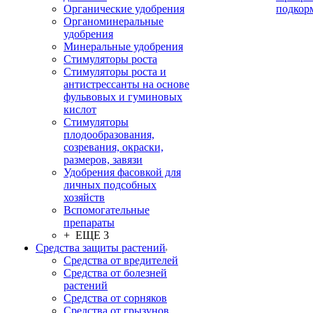
Органические удобрения
подкор
Органоминеральные
удобрения
Минеральные удобрения
Стимуляторы роста
Стимуляторы роста и
антистрессанты на основе
фульвовых и гуминовых
кислот
Стимуляторы
плодообразования,
созревания, окраски,
размеров, завязи
Удобрения фасовкой для
личных подсобных
хозяйств
Вспомогательные
препараты
+ ЕЩЕ 3
Средства защиты растений
Средства от вредителей
Средства от болезней
растений
Средства от сорняков
Средства от грызунов