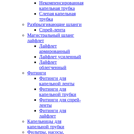
Некомпенсированная
капельная трубка
Слепая капельная
трубка
Разбрызгивающие шланги
Спрей-лента
Магистральный шланг
лайфлет
Лайфлет
армированный
Лайфлет усиленный
Лайфлет
облегченный
Фитинги
Фитинги для
капельной ленты
Фитинги для
капельной трубки
Фитинги для спрей-
ленты
Фитинги для
лайфлет
Капельницы для
капельной трубки
Фильтры, насосы,