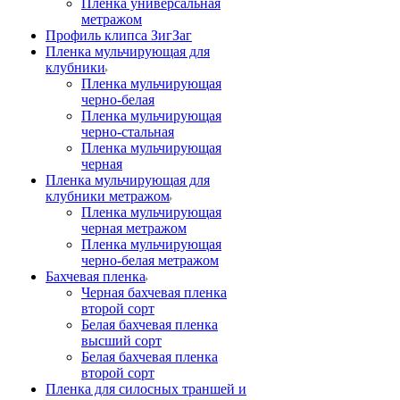
Пленка универсальная
метражом
Профиль клипса ЗигЗаг
Пленка мульчирующая для
клубники
Пленка мульчирующая
черно-белая
Пленка мульчирующая
черно-стальная
Пленка мульчирующая
черная
Пленка мульчирующая для
клубники метражом
Пленка мульчирующая
черная метражом
Пленка мульчирующая
черно-белая метражом
Бахчевая пленка
Черная бахчевая пленка
второй сорт
Белая бахчевая пленка
высший сорт
Белая бахчевая пленка
второй сорт
Пленка для силосных траншей и