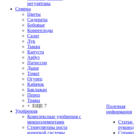
регуляторы
Семена
Цветы
Сидераты
Бобовые
Корнеплоды
Салат
Лук
Тыква
Капуста
Арбуз
Патиссон
Дыня
Томат
Огурец
Кабачок
Баклажан
Перец
Травы
+ ЕЩЕ 7
Полезная
Удобрения
информация
Комплексные удобрения с
микроэлементами
Статьи
Стимуляторы роста
руково
корневой системы
Справо