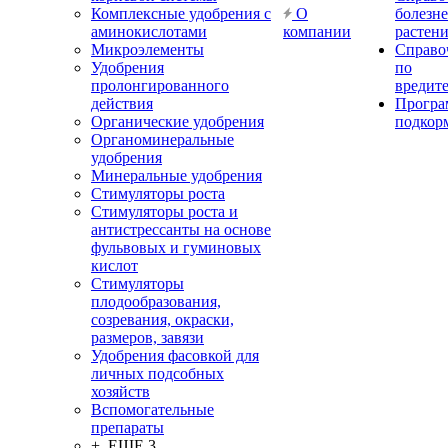
Комплексные удобрения с
О
болезн
аминокислотами
компании
растен
Микроэлементы
Справо
Удобрения
по
пролонгированного
вредит
действия
Прогр
Органические удобрения
подкор
Органоминеральные
удобрения
Минеральные удобрения
Стимуляторы роста
Стимуляторы роста и
антистрессанты на основе
фульвовых и гуминовых
кислот
Стимуляторы
плодообразования,
созревания, окраски,
размеров, завязи
Удобрения фасовкой для
личных подсобных
хозяйств
Вспомогательные
препараты
+ ЕЩЕ 3