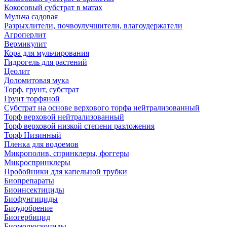
Кокосовый субстрат в матах
Мульча садовая
Разрыхлители, почвоулучшители, влагоудержатели
Агроперлит
Вермикулит
Кора для мульчирования
Гидрогель для растений
Цеолит
Доломитовая мука
Торф, грунт, субстрат
Грунт торфяной
Субстрат на основе верхового торфа нейтрализованный
Торф верховой нейтрализованный
Торф верховой низкой степени разложения
Торф Низинный
Пленка для водоемов
Микрополив, спринклеры, фоггеры
Микроспринклеры
Пробойники для капельной трубки
Биопрепараты
Биоинсектициды
Биофунгициды
Биоудобрение
Биогербицид
Биомолюскоциды