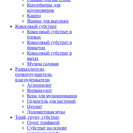
Контейнеры для
крупномеров
Кашпо
Ящики для выгонки
Кокосовый субстрат
Кокосовый субстрат в
блоках
Кокосовый субстрат в
брикетах
Кокосовый субстрат в
матах
Мульча садовая
Разрыхлители,
почвоулучшители,
влагоудержатели
Агроперлит
Вермикулит
Кора для мульчирования
Гидрогель для растений
Цеолит
Доломитовая мука
Торф, грунт, субстрат
Грунт торфяной
Субстрат на основе