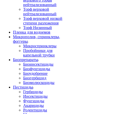
верхового торфа
нейтрализованный
Торф верховой
нейтрализованный
Торф верховой низкой
степени разложения
Торф Низинный
Пленка для водоемов
Микрополив, спринклеры,
фоггеры
Микроспринклеры
Пробойники для
капельной трубки
Биопрепараты
Биоинсектициды
Биофунгициды
Биоудобрение
Биогербицид
Биомолюскоциды
Пестициды
Гербициды
Инсектициды
Фунгициды
Акарициды
Родентициды