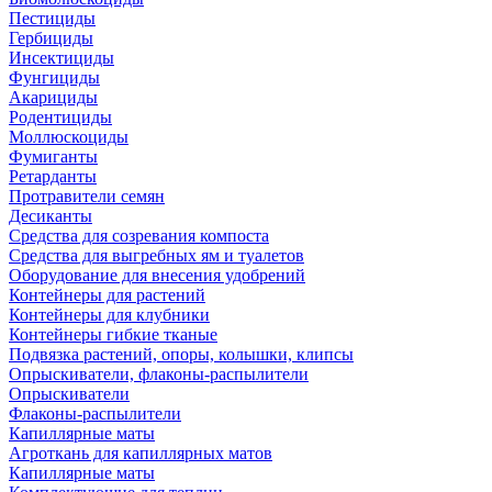
Пестициды
Гербициды
Инсектициды
Фунгициды
Акарициды
Родентициды
Моллюскоциды
Фумиганты
Ретарданты
Протравители семян
Десиканты
Средства для созревания компоста
Средства для выгребных ям и туалетов
Оборудование для внесения удобрений
Контейнеры для растений
Контейнеры для клубники
Контейнеры гибкие тканые
Подвязка растений, опоры, колышки, клипсы
Опрыскиватели, флаконы-распылители
Опрыскиватели
Флаконы-распылители
Капиллярные маты
Агроткань для капиллярных матов
Капиллярные маты