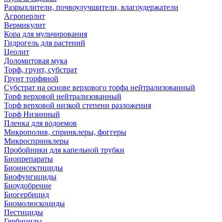
Разрыхлители, почвоулучшители, влагоудержатели
Агроперлит
Вермикулит
Кора для мульчирования
Гидрогель для растений
Цеолит
Доломитовая мука
Торф, грунт, субстрат
Грунт торфяной
Субстрат на основе верхового торфа нейтрализованный
Торф верховой нейтрализованный
Торф верховой низкой степени разложения
Торф Низинный
Пленка для водоемов
Микрополив, спринклеры, фоггеры
Микроспринклеры
Пробойники для капельной трубки
Биопрепараты
Биоинсектициды
Биофунгициды
Биоудобрение
Биогербицид
Биомолюскоциды
Пестициды
Гербициды