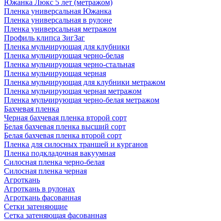
Южанка Люкс 5 лет (метражом)
Пленка универсальная Южанка
Пленка универсальная в рулоне
Пленка универсальная метражом
Профиль клипса ЗигЗаг
Пленка мульчирующая для клубники
Пленка мульчирующая черно-белая
Пленка мульчирующая черно-стальная
Пленка мульчирующая черная
Пленка мульчирующая для клубники метражом
Пленка мульчирующая черная метражом
Пленка мульчирующая черно-белая метражом
Бахчевая пленка
Черная бахчевая пленка второй сорт
Белая бахчевая пленка высший сорт
Белая бахчевая пленка второй сорт
Пленка для силосных траншей и курганов
Пленка подкладочная вакуумная
Силосная пленка черно-белая
Силосная пленка черная
Агроткань
Агроткань в рулонах
Агроткань фасованная
Сетки затеняющие
Сетка затеняющая фасованная