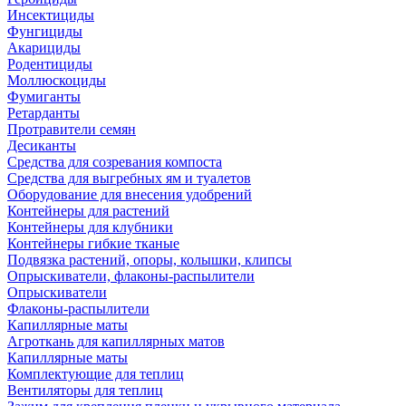
Инсектициды
Фунгициды
Акарициды
Родентициды
Моллюскоциды
Фумиганты
Ретарданты
Протравители семян
Десиканты
Средства для созревания компоста
Средства для выгребных ям и туалетов
Оборудование для внесения удобрений
Контейнеры для растений
Контейнеры для клубники
Контейнеры гибкие тканые
Подвязка растений, опоры, колышки, клипсы
Опрыскиватели, флаконы-распылители
Опрыскиватели
Флаконы-распылители
Капиллярные маты
Агроткань для капиллярных матов
Капиллярные маты
Комплектующие для теплиц
Вентиляторы для теплиц