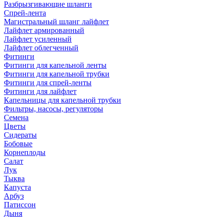
Разбрызгивающие шланги
Спрей-лента
Магистральный шланг лайфлет
Лайфлет армированный
Лайфлет усиленный
Лайфлет облегченный
Фитинги
Фитинги для капельной ленты
Фитинги для капельной трубки
Фитинги для спрей-ленты
Фитинги для лайфлет
Капельницы для капельной трубки
Фильтры, насосы, регуляторы
Семена
Цветы
Сидераты
Бобовые
Корнеплоды
Салат
Лук
Тыква
Капуста
Арбуз
Патиссон
Дыня