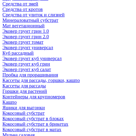
Средства от змей
Средства от кротов
Средства от улиток и слизней
Минераловатный субстрат
Мат вегетационный
Эковер грунт грин 1.0
Эковер грунт грин 2.0
Эковер грунт томат
Эковер грунт универсал
Куб рассадный
Эковер грунт куб универсал
Эковер грунт куб грин
Эковер грунт куб салат
Пробка для проращивания
Кассеты для рассады, горшки, кашпо
Кассеты для рассады
Горшки для растений
Контейнеры для крупномеров
Кашпо
Ящики для выгонки
Кокосовый субстрат
Кокосовый субстрат в блоках
Кокосовый субстрат в брикетах
Кокосовый субстрат в матах
Мульча садовая