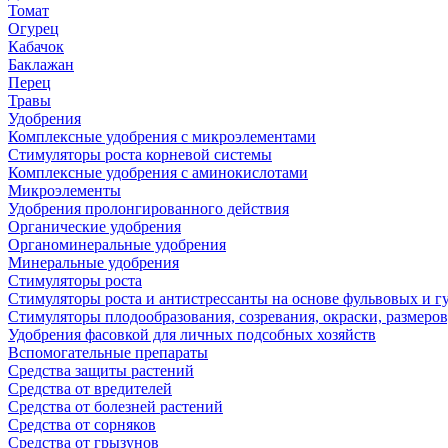
Томат
Огурец
Кабачок
Баклажан
Перец
Травы
Удобрения
Комплексные удобрения с микроэлементами
Стимуляторы роста корневой системы
Комплексные удобрения с аминокислотами
Микроэлементы
Удобрения пролонгированного действия
Органические удобрения
Органоминеральные удобрения
Минеральные удобрения
Стимуляторы роста
Стимуляторы роста и антистрессанты на основе фульвовых и 
Стимуляторы плодообразования, созревания, окраски, размеров,
Удобрения фасовкой для личных подсобных хозяйств
Вспомогательные препараты
Средства защиты растений
Средства от вредителей
Средства от болезней растений
Средства от сорняков
Средства от грызунов