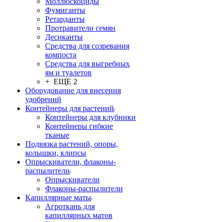
Моллюскоциды
Фумиганты
Ретарданты
Протравители семян
Десиканты
Средства для созревания
компоста
Средства для выгребных
ям и туалетов
+ ЕЩЕ 2
Оборудование для внесения
удобрений
Контейнеры для растений
Контейнеры для клубники
Контейнеры гибкие
тканые
Подвязка растений, опоры,
колышки, клипсы
Опрыскиватели, флаконы-
распылители
Опрыскиватели
Флаконы-распылители
Капиллярные маты
Агроткань для
капиллярных матов