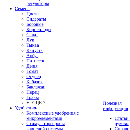
регуляторы
Семена
Цветы
Сидераты
Бобовые
Корнеплоды
Салат
Лук
Тыква
Капуста
Арбуз
Патиссон
Дыня
Томат
Огурец
Кабачок
Баклажан
Перец
Травы
+ ЕЩЕ 7
Полезная
Удобрения
информация
Комплексные удобрения с
микроэлементами
Статьи
Стимуляторы роста
руково
корневой системы
Справо