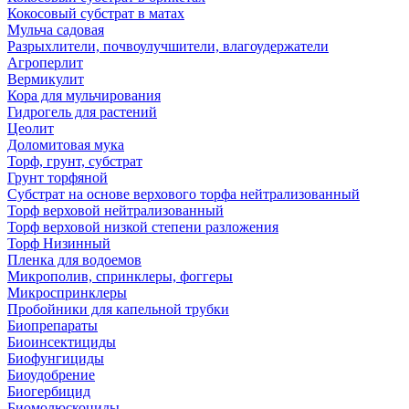
Кокосовый субстрат в матах
Мульча садовая
Разрыхлители, почвоулучшители, влагоудержатели
Агроперлит
Вермикулит
Кора для мульчирования
Гидрогель для растений
Цеолит
Доломитовая мука
Торф, грунт, субстрат
Грунт торфяной
Субстрат на основе верхового торфа нейтрализованный
Торф верховой нейтрализованный
Торф верховой низкой степени разложения
Торф Низинный
Пленка для водоемов
Микрополив, спринклеры, фоггеры
Микроспринклеры
Пробойники для капельной трубки
Биопрепараты
Биоинсектициды
Биофунгициды
Биоудобрение
Биогербицид
Биомолюскоциды