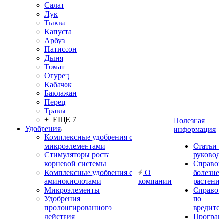
Салат
Лук
Тыква
Капуста
Арбуз
Патиссон
Дыня
Томат
Огурец
Кабачок
Баклажан
Перец
Травы
+ ЕЩЕ 7
Полезная
Удобрения
информация
Комплексные удобрения с
микроэлементами
Статьи
Стимуляторы роста
руково
корневой системы
Справо
Комплексные удобрения с
О
болезн
аминокислотами
компании
растен
Микроэлементы
Справо
Удобрения
по
пролонгированного
вредит
действия
Прогр