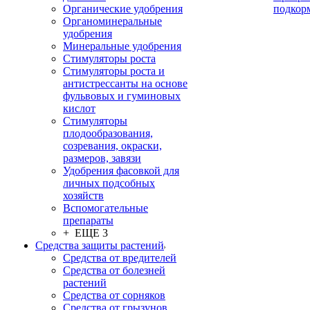
Органические удобрения
подкор
Органоминеральные
удобрения
Минеральные удобрения
Стимуляторы роста
Стимуляторы роста и
антистрессанты на основе
фульвовых и гуминовых
кислот
Стимуляторы
плодообразования,
созревания, окраски,
размеров, завязи
Удобрения фасовкой для
личных подсобных
хозяйств
Вспомогательные
препараты
+ ЕЩЕ 3
Средства защиты растений
Средства от вредителей
Средства от болезней
растений
Средства от сорняков
Средства от грызунов