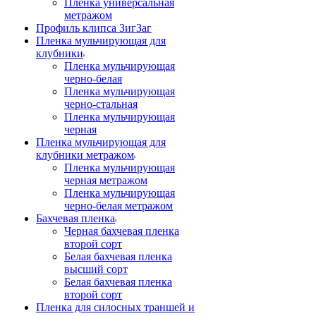
Пленка универсальная
метражом
Профиль клипса ЗигЗаг
Пленка мульчирующая для
клубники
Пленка мульчирующая
черно-белая
Пленка мульчирующая
черно-стальная
Пленка мульчирующая
черная
Пленка мульчирующая для
клубники метражом
Пленка мульчирующая
черная метражом
Пленка мульчирующая
черно-белая метражом
Бахчевая пленка
Черная бахчевая пленка
второй сорт
Белая бахчевая пленка
высший сорт
Белая бахчевая пленка
второй сорт
Пленка для силосных траншей и