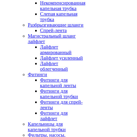
Некомпенсированная
капельная трубка
Слепая капельная
трубка
Разбрызгивающие шланги
Спрей-лента
Магистральный шланг
лайфлет
Лайфлет
армированный
Лайфлет усиленный
Лайфлет
облегченный
Фитинги
Фитинги для
капельной ленты
Фитинги для
капельной трубки
Фитинги для спрей-
ленты
Фитинги для
лайфлет
Капельницы для
капельной трубки
Фильтры, насосы,