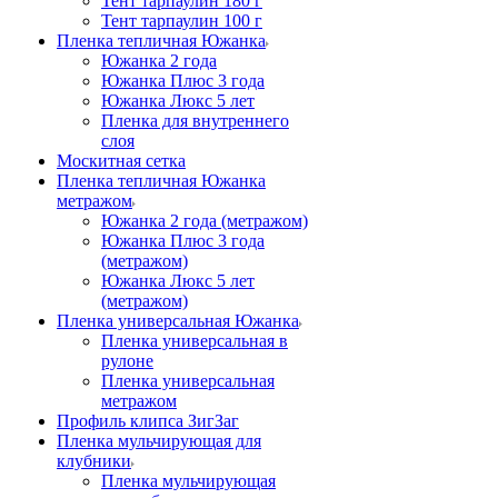
Тент тарпаулин 180 г
Тент тарпаулин 100 г
Пленка тепличная Южанка
Южанка 2 года
Южанка Плюс 3 года
Южанка Люкс 5 лет
Пленка для внутреннего
слоя
Москитная сетка
Пленка тепличная Южанка
метражом
Южанка 2 года (метражом)
Южанка Плюс 3 года
(метражом)
Южанка Люкс 5 лет
(метражом)
Пленка универсальная Южанка
Пленка универсальная в
рулоне
Пленка универсальная
метражом
Профиль клипса ЗигЗаг
Пленка мульчирующая для
клубники
Пленка мульчирующая