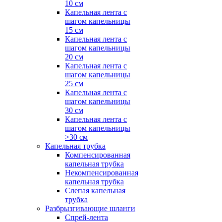
10 см
Капельная лента с
шагом капельницы
15 см
Капельная лента с
шагом капельницы
20 см
Капельная лента с
шагом капельницы
25 см
Капельная лента с
шагом капельницы
30 см
Капельная лента с
шагом капельницы
>30 см
Капельная трубка
Компенсированная
капельная трубка
Некомпенсированная
капельная трубка
Слепая капельная
трубка
Разбрызгивающие шланги
Спрей-лента