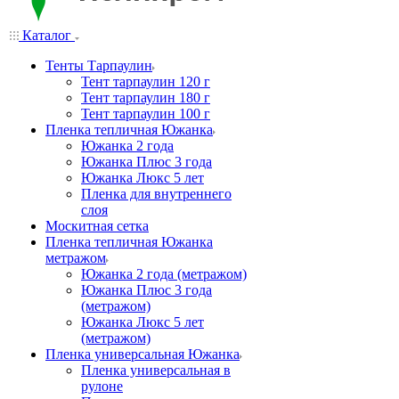
Каталог
Тенты Тарпаулин
Тент тарпаулин 120 г
Тент тарпаулин 180 г
Тент тарпаулин 100 г
Пленка тепличная Южанка
Южанка 2 года
Южанка Плюс 3 года
Южанка Люкс 5 лет
Пленка для внутреннего
слоя
Москитная сетка
Пленка тепличная Южанка
метражом
Южанка 2 года (метражом)
Южанка Плюс 3 года
(метражом)
Южанка Люкс 5 лет
(метражом)
Пленка универсальная Южанка
Пленка универсальная в
рулоне