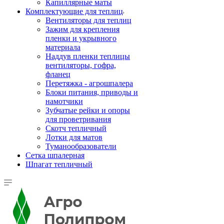
Капиллярные маты
Комплектующие для теплиц
Вентиляторы для теплиц
Зажим для крепления
пленки и укрывного
материала
Наддув пленки теплицы
вентиляторы, гофра,
фланец
Перетяжка - агрошпалера
Блоки питания, приводы и
намотчики
Зубчатые рейки и опоры
для проветривания
Скотч тепличный
Лотки для матов
Туманообразователи
Сетка шпалерная
Шпагат тепличный