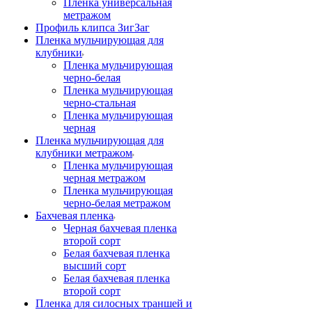
Пленка универсальная
метражом
Профиль клипса ЗигЗаг
Пленка мульчирующая для
клубники
Пленка мульчирующая
черно-белая
Пленка мульчирующая
черно-стальная
Пленка мульчирующая
черная
Пленка мульчирующая для
клубники метражом
Пленка мульчирующая
черная метражом
Пленка мульчирующая
черно-белая метражом
Бахчевая пленка
Черная бахчевая пленка
второй сорт
Белая бахчевая пленка
высший сорт
Белая бахчевая пленка
второй сорт
Пленка для силосных траншей и