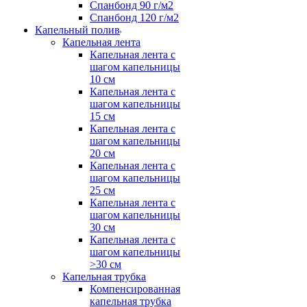
Спанбонд 90 г/м2
Спанбонд 120 г/м2
Капельный полив
Капельная лента
Капельная лента с
шагом капельницы
10 см
Капельная лента с
шагом капельницы
15 см
Капельная лента с
шагом капельницы
20 см
Капельная лента с
шагом капельницы
25 см
Капельная лента с
шагом капельницы
30 см
Капельная лента с
шагом капельницы
>30 см
Капельная трубка
Компенсированная
капельная трубка