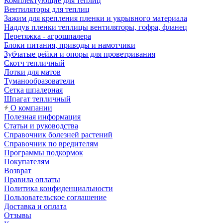
Комплектующие для теплиц
Вентиляторы для теплиц
Зажим для крепления пленки и укрывного материала
Наддув пленки теплицы вентиляторы, гофра, фланец
Перетяжка - агрошпалера
Блоки питания, приводы и намотчики
Зубчатые рейки и опоры для проветривания
Скотч тепличный
Лотки для матов
Туманообразователи
Сетка шпалерная
Шпагат тепличный
О компании
Полезная информация
Статьи и руководства
Справочник болезней растений
Справочник по вредителям
Программы подкормок
Покупателям
Возврат
Правила оплаты
Политика конфиденциальности
Пользовательское соглашение
Доставка и оплата
Отзывы