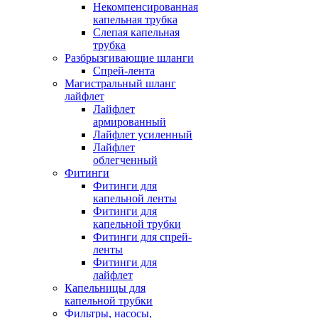
Некомпенсированная
капельная трубка
Слепая капельная
трубка
Разбрызгивающие шланги
Спрей-лента
Магистральный шланг
лайфлет
Лайфлет
армированный
Лайфлет усиленный
Лайфлет
облегченный
Фитинги
Фитинги для
капельной ленты
Фитинги для
капельной трубки
Фитинги для спрей-
ленты
Фитинги для
лайфлет
Капельницы для
капельной трубки
Фильтры, насосы,