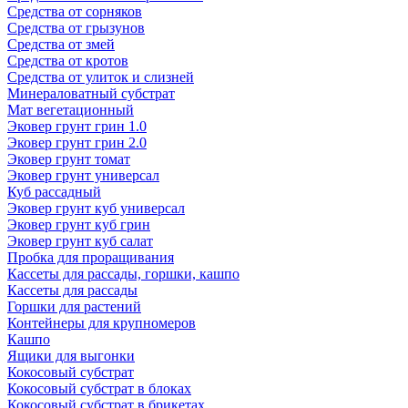
Средства от сорняков
Средства от грызунов
Средства от змей
Средства от кротов
Средства от улиток и слизней
Минераловатный субстрат
Мат вегетационный
Эковер грунт грин 1.0
Эковер грунт грин 2.0
Эковер грунт томат
Эковер грунт универсал
Куб рассадный
Эковер грунт куб универсал
Эковер грунт куб грин
Эковер грунт куб салат
Пробка для проращивания
Кассеты для рассады, горшки, кашпо
Кассеты для рассады
Горшки для растений
Контейнеры для крупномеров
Кашпо
Ящики для выгонки
Кокосовый субстрат
Кокосовый субстрат в блоках
Кокосовый субстрат в брикетах