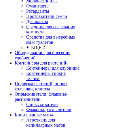
Моллюскоциды
Фумиганты
Ретарданты
Протравители семян
Десиканты
Средства для созревания
компоста
Средства для выгребных
ям и туалетов
+ ЕЩЕ 2
Оборудование для внесения
удобрений
Контейнеры для растений
Контейнеры для клубники
Контейнеры гибкие
тканые
Подвязка растений, опоры,
колышки, клипсы
Опрыскиватели, флаконы-
распылители
Опрыскиватели
Флаконы-распылители
Капиллярные маты
Агроткань для
капиллярных матов