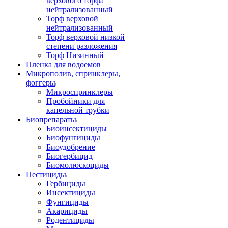
верхового торфа
нейтрализованный
Торф верховой
нейтрализованный
Торф верховой низкой
степени разложения
Торф Низинный
Пленка для водоемов
Микрополив, спринклеры,
фоггеры
Микроспринклеры
Пробойники для
капельной трубки
Биопрепараты
Биоинсектициды
Биофунгициды
Биоудобрение
Биогербицид
Биомолюскоциды
Пестициды
Гербициды
Инсектициды
Фунгициды
Акарициды
Родентициды