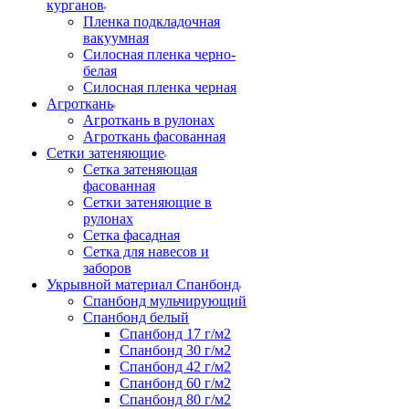
курганов
Пленка подкладочная
вакуумная
Силосная пленка черно-
белая
Силосная пленка черная
Агроткань
Агроткань в рулонах
Агроткань фасованная
Сетки затеняющие
Сетка затеняющая
фасованная
Сетки затеняющие в
рулонах
Сетка фасадная
Сетка для навесов и
заборов
Укрывной материал Спанбонд
Спанбонд мульчирующий
Спанбонд белый
Спанбонд 17 г/м2
Спанбонд 30 г/м2
Спанбонд 42 г/м2
Спанбонд 60 г/м2
Спанбонд 80 г/м2