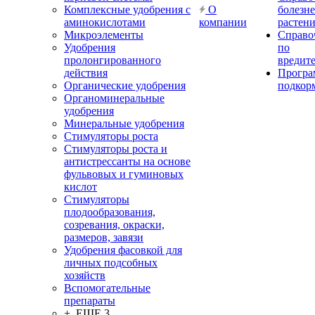
Комплексные удобрения с
О
болезн
аминокислотами
компании
растен
Микроэлементы
Справо
Удобрения
по
пролонгированного
вредит
действия
Прогр
Органические удобрения
подкор
Органоминеральные
удобрения
Минеральные удобрения
Стимуляторы роста
Стимуляторы роста и
антистрессанты на основе
фульвовых и гуминовых
кислот
Стимуляторы
плодообразования,
созревания, окраски,
размеров, завязи
Удобрения фасовкой для
личных подсобных
хозяйств
Вспомогательные
препараты
+ ЕЩЕ 3