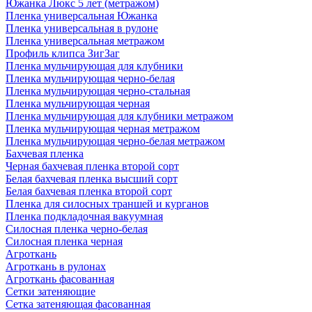
Южанка Люкс 5 лет (метражом)
Пленка универсальная Южанка
Пленка универсальная в рулоне
Пленка универсальная метражом
Профиль клипса ЗигЗаг
Пленка мульчирующая для клубники
Пленка мульчирующая черно-белая
Пленка мульчирующая черно-стальная
Пленка мульчирующая черная
Пленка мульчирующая для клубники метражом
Пленка мульчирующая черная метражом
Пленка мульчирующая черно-белая метражом
Бахчевая пленка
Черная бахчевая пленка второй сорт
Белая бахчевая пленка высший сорт
Белая бахчевая пленка второй сорт
Пленка для силосных траншей и курганов
Пленка подкладочная вакуумная
Силосная пленка черно-белая
Силосная пленка черная
Агроткань
Агроткань в рулонах
Агроткань фасованная
Сетки затеняющие
Сетка затеняющая фасованная