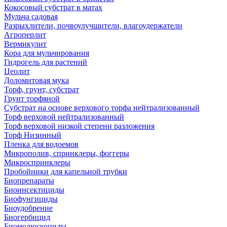
Кокосовый субстрат в матах
Мульча садовая
Разрыхлители, почвоулучшители, влагоудержатели
Агроперлит
Вермикулит
Кора для мульчирования
Гидрогель для растений
Цеолит
Доломитовая мука
Торф, грунт, субстрат
Грунт торфяной
Субстрат на основе верхового торфа нейтрализованный
Торф верховой нейтрализованный
Торф верховой низкой степени разложения
Торф Низинный
Пленка для водоемов
Микрополив, спринклеры, фоггеры
Микроспринклеры
Пробойники для капельной трубки
Биопрепараты
Биоинсектициды
Биофунгициды
Биоудобрение
Биогербицид
Биомолюскоциды