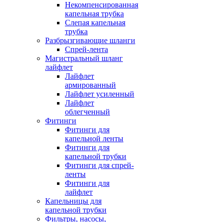
Некомпенсированная
капельная трубка
Слепая капельная
трубка
Разбрызгивающие шланги
Спрей-лента
Магистральный шланг
лайфлет
Лайфлет
армированный
Лайфлет усиленный
Лайфлет
облегченный
Фитинги
Фитинги для
капельной ленты
Фитинги для
капельной трубки
Фитинги для спрей-
ленты
Фитинги для
лайфлет
Капельницы для
капельной трубки
Фильтры, насосы,