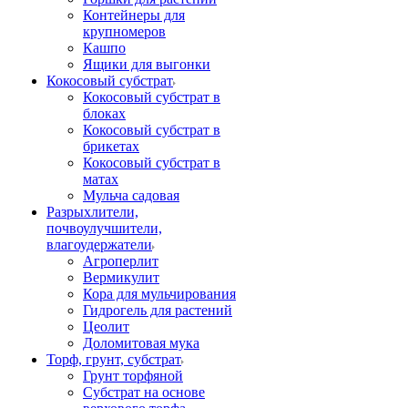
Контейнеры для
крупномеров
Кашпо
Ящики для выгонки
Кокосовый субстрат
Кокосовый субстрат в
блоках
Кокосовый субстрат в
брикетах
Кокосовый субстрат в
матах
Мульча садовая
Разрыхлители,
почвоулучшители,
влагоудержатели
Агроперлит
Вермикулит
Кора для мульчирования
Гидрогель для растений
Цеолит
Доломитовая мука
Торф, грунт, субстрат
Грунт торфяной
Субстрат на основе