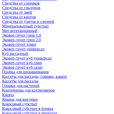
Средства от сорняков
Средства от грызунов
Средства от змей
Средства от кротов
Средства от улиток и слизней
Минераловатный субстрат
Мат вегетационный
Эковер грунт грин 1.0
Эковер грунт грин 2.0
Эковер грунт томат
Эковер грунт универсал
Куб рассадный
Эковер грунт куб универсал
Эковер грунт куб грин
Эковер грунт куб салат
Пробка для проращивания
Кассеты для рассады, горшки, кашпо
Кассеты для рассады
Горшки для растений
Контейнеры для крупномеров
Кашпо
Ящики для выгонки
Кокосовый субстрат
Кокосовый субстрат в блоках
Кокосовый субстрат в брикетах