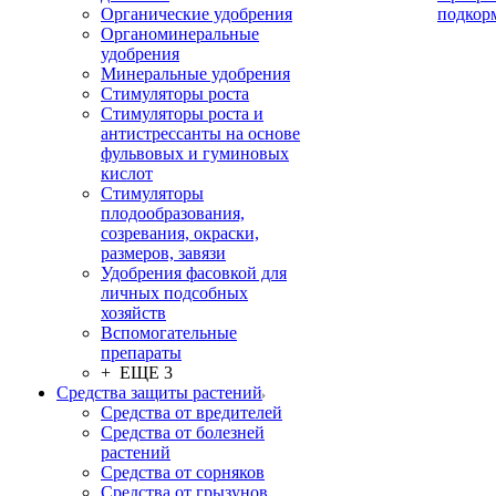
Органические удобрения
подкор
Органоминеральные
удобрения
Минеральные удобрения
Стимуляторы роста
Стимуляторы роста и
антистрессанты на основе
фульвовых и гуминовых
кислот
Стимуляторы
плодообразования,
созревания, окраски,
размеров, завязи
Удобрения фасовкой для
личных подсобных
хозяйств
Вспомогательные
препараты
+ ЕЩЕ 3
Средства защиты растений
Средства от вредителей
Средства от болезней
растений
Средства от сорняков
Средства от грызунов