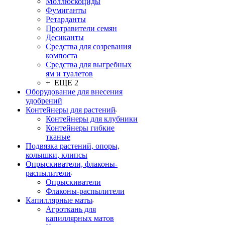
Моллюскоциды
Фумиганты
Ретарданты
Протравители семян
Десиканты
Средства для созревания
компоста
Средства для выгребных
ям и туалетов
+ ЕЩЕ 2
Оборудование для внесения
удобрений
Контейнеры для растений
Контейнеры для клубники
Контейнеры гибкие
тканые
Подвязка растений, опоры,
колышки, клипсы
Опрыскиватели, флаконы-
распылители
Опрыскиватели
Флаконы-распылители
Капиллярные маты
Агроткань для
капиллярных матов