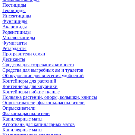
Пестициды
Гербициды
Инсектициды
Фунгициды
Акарициды
Родентициды
Моллюскоциды
Фумиганты
Ретарданты
Протравители семян
Десиканты
Средства для созревания компоста
Средства для выгребных ям и туалетов
Оборудование для внесения удобрений
Контейнеры для растений
Контейнеры для клубники
Контейнеры гибкие тканые
Подвязка растений, опоры, колышки, клипсы
Опрыскиватели, флаконы-распылители
Опрыскиватели
Флаконы-распылители
Капиллярные маты
Агроткань для капиллярных матов
Капиллярные маты