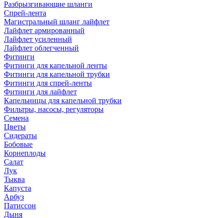
Разбрызгивающие шланги
Спрей-лента
Магистральный шланг лайфлет
Лайфлет армированный
Лайфлет усиленный
Лайфлет облегченный
Фитинги
Фитинги для капельной ленты
Фитинги для капельной трубки
Фитинги для спрей-ленты
Фитинги для лайфлет
Капельницы для капельной трубки
Фильтры, насосы, регуляторы
Семена
Цветы
Сидераты
Бобовые
Корнеплоды
Салат
Лук
Тыква
Капуста
Арбуз
Патиссон
Дыня