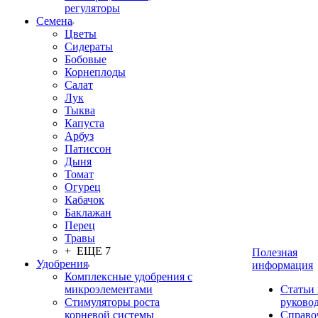
регуляторы
Семена
Цветы
Сидераты
Бобовые
Корнеплоды
Салат
Лук
Тыква
Капуста
Арбуз
Патиссон
Дыня
Томат
Огурец
Кабачок
Баклажан
Перец
Травы
+ ЕЩЕ 7
Полезная
Удобрения
информация
Комплексные удобрения с
микроэлементами
Статьи
Стимуляторы роста
руково
корневой системы
Справо