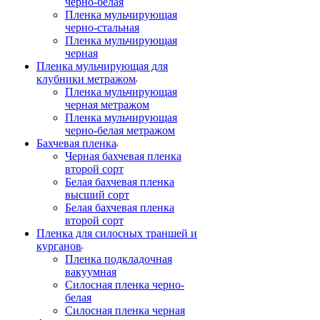
черно-белая
Пленка мульчирующая
черно-стальная
Пленка мульчирующая
черная
Пленка мульчирующая для
клубники метражом
Пленка мульчирующая
черная метражом
Пленка мульчирующая
черно-белая метражом
Бахчевая пленка
Черная бахчевая пленка
второй сорт
Белая бахчевая пленка
высший сорт
Белая бахчевая пленка
второй сорт
Пленка для силосных траншей и
курганов
Пленка подкладочная
вакуумная
Силосная пленка черно-
белая
Силосная пленка черная