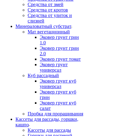
Средства от змей
Средства от кротов
Средства от улиток и
слизней
Минераловатный субстрат
Мат вегетационный
Эковер грунт грин
1.0
Эковер грунт грин
2.0
Эковер грунт томат
Эковер грунт
универсал
Куб рассадный
Эковер грунт куб
универсал
Эковер грунт куб
грин
Эковер грунт куб
салат
Пробка для проращивания
Кассеты для рассады, горшки,
кашпо
Кассеты для рассады
Горшки для растений