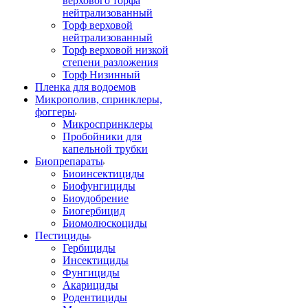
верхового торфа
нейтрализованный
Торф верховой
нейтрализованный
Торф верховой низкой
степени разложения
Торф Низинный
Пленка для водоемов
Микрополив, спринклеры,
фоггеры
Микроспринклеры
Пробойники для
капельной трубки
Биопрепараты
Биоинсектициды
Биофунгициды
Биоудобрение
Биогербицид
Биомолюскоциды
Пестициды
Гербициды
Инсектициды
Фунгициды
Акарициды
Родентициды