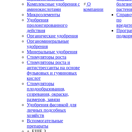
Комплексные удобрения с
О
болезн
аминокислотами
компании
растен
Микроэлементы
Справо
Удобрения
по
пролонгированного
вредит
действия
Прогр
Органические удобрения
подкор
Органоминеральные
удобрения
Минеральные удобрения
Стимуляторы роста
Стимуляторы роста и
антистрессанты на основе
фульвовых и гуминовых
кислот
Стимуляторы
плодообразования,
созревания, окраски,
размеров, завязи
Удобрения фасовкой для
личных подсобных
хозяйств
Вспомогательные
препараты
+ ЕЩЕ 3