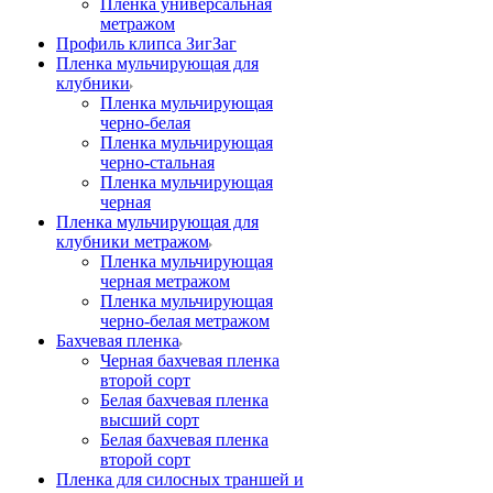
Пленка универсальная
метражом
Профиль клипса ЗигЗаг
Пленка мульчирующая для
клубники
Пленка мульчирующая
черно-белая
Пленка мульчирующая
черно-стальная
Пленка мульчирующая
черная
Пленка мульчирующая для
клубники метражом
Пленка мульчирующая
черная метражом
Пленка мульчирующая
черно-белая метражом
Бахчевая пленка
Черная бахчевая пленка
второй сорт
Белая бахчевая пленка
высший сорт
Белая бахчевая пленка
второй сорт
Пленка для силосных траншей и