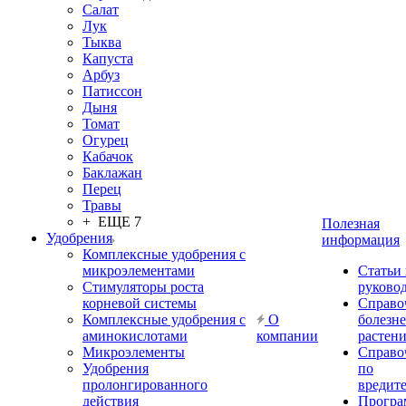
Салат
Лук
Тыква
Капуста
Арбуз
Патиссон
Дыня
Томат
Огурец
Кабачок
Баклажан
Перец
Травы
+ ЕЩЕ 7
Полезная
Удобрения
информация
Комплексные удобрения с
микроэлементами
Статьи
Стимуляторы роста
руково
корневой системы
Справо
Комплексные удобрения с
О
болезн
аминокислотами
компании
растен
Микроэлементы
Справо
Удобрения
по
пролонгированного
вредит
действия
Прогр