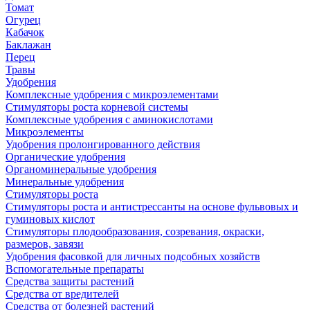
Томат
Огурец
Кабачок
Баклажан
Перец
Травы
Удобрения
Комплексные удобрения с микроэлементами
Стимуляторы роста корневой системы
Комплексные удобрения с аминокислотами
Микроэлементы
Удобрения пролонгированного действия
Органические удобрения
Органоминеральные удобрения
Минеральные удобрения
Стимуляторы роста
Стимуляторы роста и антистрессанты на основе фульвовых и
гуминовых кислот
Стимуляторы плодообразования, созревания, окраски,
размеров, завязи
Удобрения фасовкой для личных подсобных хозяйств
Вспомогательные препараты
Средства защиты растений
Средства от вредителей
Средства от болезней растений