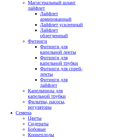
Магистральный шланг
лайфлет
Лайфлет
армированный
Лайфлет усиленный
Лайфлет
облегченный
Фитинги
Фитинги для
капельной ленты
Фитинги для
капельной трубки
Фитинги для спрей-
ленты
Фитинги для
лайфлет
Капельницы для
капельной трубки
Фильтры, насосы,
регуляторы
Семена
Цветы
Сидераты
Бобовые
Корнеплоды