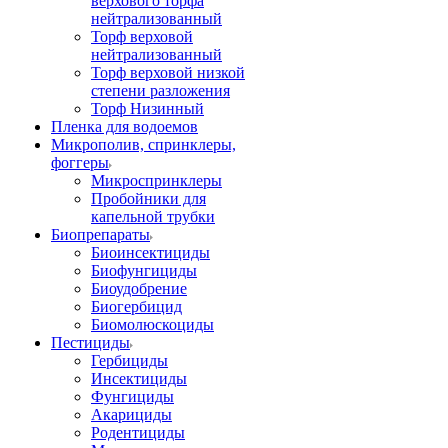
верхового торфа
нейтрализованный
Торф верховой
нейтрализованный
Торф верховой низкой
степени разложения
Торф Низинный
Пленка для водоемов
Микрополив, спринклеры,
фоггеры
Микроспринклеры
Пробойники для
капельной трубки
Биопрепараты
Биоинсектициды
Биофунгициды
Биоудобрение
Биогербицид
Биомолюскоциды
Пестициды
Гербициды
Инсектициды
Фунгициды
Акарициды
Родентициды