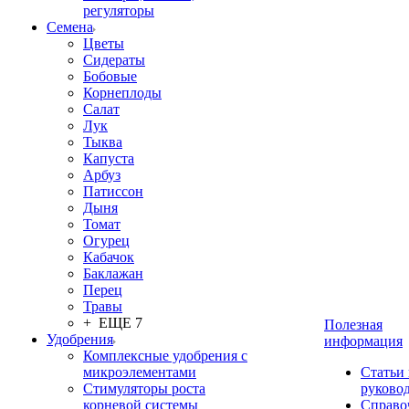
регуляторы
Семена
Цветы
Сидераты
Бобовые
Корнеплоды
Салат
Лук
Тыква
Капуста
Арбуз
Патиссон
Дыня
Томат
Огурец
Кабачок
Баклажан
Перец
Травы
+ ЕЩЕ 7
Полезная
Удобрения
информация
Комплексные удобрения с
микроэлементами
Статьи
Стимуляторы роста
руково
корневой системы
Справо