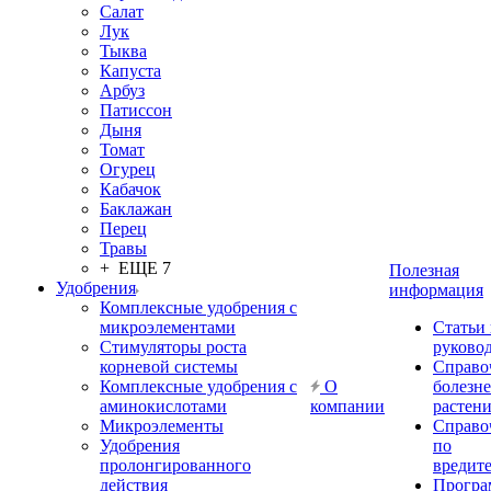
Салат
Лук
Тыква
Капуста
Арбуз
Патиссон
Дыня
Томат
Огурец
Кабачок
Баклажан
Перец
Травы
+ ЕЩЕ 7
Полезная
Удобрения
информация
Комплексные удобрения с
микроэлементами
Статьи
Стимуляторы роста
руково
корневой системы
Справо
Комплексные удобрения с
О
болезн
аминокислотами
компании
растен
Микроэлементы
Справо
Удобрения
по
пролонгированного
вредит
действия
Прогр