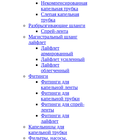
Некомпенсированная
капельная трубка
Слепая капельная
трубка
Разбрызгивающие шланги
Спрей-лента
Магистральный шланг
лайфлет
Лайфлет
армированный
Лайфлет усиленный
Лайфлет
облегченный
Фитинги
Фитинги для
капельной ленты
Фитинги для
капельной трубки
Фитинги для спрей-
ленты
Фитинги для
лайфлет
Капельницы для
капельной трубки
Фильтры, насосы,