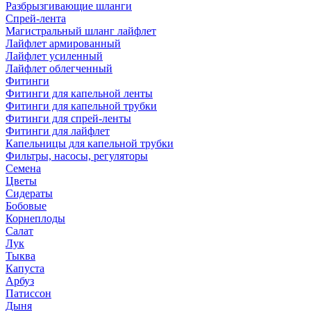
Разбрызгивающие шланги
Спрей-лента
Магистральный шланг лайфлет
Лайфлет армированный
Лайфлет усиленный
Лайфлет облегченный
Фитинги
Фитинги для капельной ленты
Фитинги для капельной трубки
Фитинги для спрей-ленты
Фитинги для лайфлет
Капельницы для капельной трубки
Фильтры, насосы, регуляторы
Семена
Цветы
Сидераты
Бобовые
Корнеплоды
Салат
Лук
Тыква
Капуста
Арбуз
Патиссон
Дыня