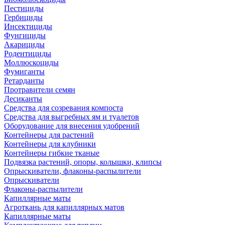
Пестициды
Гербициды
Инсектициды
Фунгициды
Акарициды
Родентициды
Моллюскоциды
Фумиганты
Ретарданты
Протравители семян
Десиканты
Средства для созревания компоста
Средства для выгребных ям и туалетов
Оборудование для внесения удобрений
Контейнеры для растений
Контейнеры для клубники
Контейнеры гибкие тканые
Подвязка растений, опоры, колышки, клипсы
Опрыскиватели, флаконы-распылители
Опрыскиватели
Флаконы-распылители
Капиллярные маты
Агроткань для капиллярных матов
Капиллярные маты