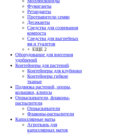
Моллюскоциды
Фумиганты
Ретарданты
Протравители семян
Десиканты
Средства для созревания
компоста
Средства для выгребных
ям и туалетов
+ ЕЩЕ 2
Оборудование для внесения
удобрений
Контейнеры для растений
Контейнеры для клубники
Контейнеры гибкие
тканые
Подвязка растений, опоры,
колышки, клипсы
Опрыскиватели, флаконы-
распылители
Опрыскиватели
Флаконы-распылители
Капиллярные маты
Агроткань для
капиллярных матов