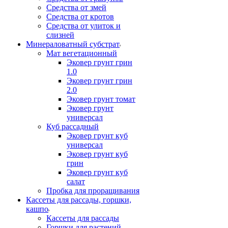
Средства от змей
Средства от кротов
Средства от улиток и
слизней
Минераловатный субстрат
Мат вегетационный
Эковер грунт грин
1.0
Эковер грунт грин
2.0
Эковер грунт томат
Эковер грунт
универсал
Куб рассадный
Эковер грунт куб
универсал
Эковер грунт куб
грин
Эковер грунт куб
салат
Пробка для проращивания
Кассеты для рассады, горшки,
кашпо
Кассеты для рассады
Горшки для растений