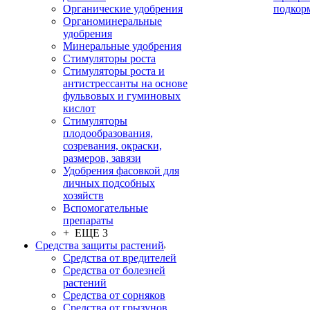
Органические удобрения
подкор
Органоминеральные
удобрения
Минеральные удобрения
Стимуляторы роста
Стимуляторы роста и
антистрессанты на основе
фульвовых и гуминовых
кислот
Стимуляторы
плодообразования,
созревания, окраски,
размеров, завязи
Удобрения фасовкой для
личных подсобных
хозяйств
Вспомогательные
препараты
+ ЕЩЕ 3
Средства защиты растений
Средства от вредителей
Средства от болезней
растений
Средства от сорняков
Средства от грызунов