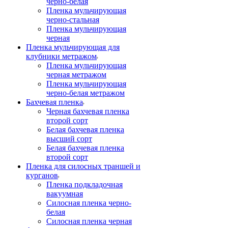
черно-белая
Пленка мульчирующая
черно-стальная
Пленка мульчирующая
черная
Пленка мульчирующая для
клубники метражом
Пленка мульчирующая
черная метражом
Пленка мульчирующая
черно-белая метражом
Бахчевая пленка
Черная бахчевая пленка
второй сорт
Белая бахчевая пленка
высший сорт
Белая бахчевая пленка
второй сорт
Пленка для силосных траншей и
курганов
Пленка подкладочная
вакуумная
Силосная пленка черно-
белая
Силосная пленка черная