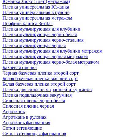
Южанка Люкс 5 лет (метражом)
Пленка универсальная Южанка
Пленка универсальная в рулоне
Пленка универсальная метражом
Профиль клипса ЗигЗаг
Пленка мульчирующая для клубники
Пленка мульчирующая черно-белая
Пленка мульчирующая черно-стальная
Пленка мульчирующая черная
Пленка мульчирующая для клубники метражом
Пленка мульчирующая черная метражом
Пленка мульчирующая черно-белая метражом
Бахчевая пленка
Черная бахчевая пленка второй сорт
Белая бахчевая пленка высший сорт
Белая бахчевая пленка второй сорт
Пленка для силосных траншей и курганов
Пленка подкладочная вакуумная
Силосная пленка черно-белая
Силосная пленка черная
Агроткань
Агроткань в рулонах
Агроткань фасованная
Сетки затеняющие
Сетка затеняющая фасованная