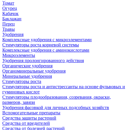
Томат
Огурец
Кабачок
Баклажан
Перец
Травы
Удобрения
Комплексные удобрения с микроэлементами
Стимуляторы роста корневой системы
Комплексные удобрения с аминокислотами
Микроэлементы
Удобрения пролонгированного действия
Органические удобрения
Органоминеральные удобрения
Минеральные удобрения
Стимуляторы роста
Стимуляторы роста и антистрессанты на основе фульвовых и
гуминовых кислот
Стимуляторы плодообразования, созревания, окраски,
размеров, завязи
Удобрения фасовкой для личных подсобных хозяйств
Вспомогательные препараты
Средства защиты растений
Средства от вредителей
Средства от болезней растений