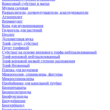
Кокосовый субстрат в матах
Мульча садовая
Разрыхлители, почвоулучшители, влагоудержатели
Агроперлит
Вермикулит
Кора для мульчирования
Гидрогель для растений
Цеолит
Доломитовая мука
Торф, грунт, субстрат
Грунт торфяной
Субстрат на основе верхового торфа нейтрализованный
Торф верховой нейтрализованный
Торф верховой низкой степени разложения
Торф Низинный
Пленка для водоемов
Микрополив, спринклеры, фоггеры
Микроспринклеры
Пробойники для капельной трубки
Биопрепараты
Биоинсектициды
Биофунгициды
Биоудобрение
Биогербицид
Биомолюскоциды