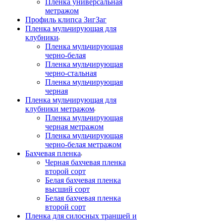
Пленка универсальная
метражом
Профиль клипса ЗигЗаг
Пленка мульчирующая для
клубники
Пленка мульчирующая
черно-белая
Пленка мульчирующая
черно-стальная
Пленка мульчирующая
черная
Пленка мульчирующая для
клубники метражом
Пленка мульчирующая
черная метражом
Пленка мульчирующая
черно-белая метражом
Бахчевая пленка
Черная бахчевая пленка
второй сорт
Белая бахчевая пленка
высший сорт
Белая бахчевая пленка
второй сорт
Пленка для силосных траншей и