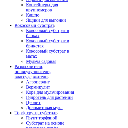
Контейнеры для
крупномеров
Кашпо
Ящики для выгонки
Кокосовый субстрат
Кокосовый субстрат в
блоках
Кокосовый субстрат в
брикетах
Кокосовый субстрат в
матах
Мульча садовая
Разрыхлители,
почвоулучшители,
влагоудержатели
Агроперлит
Вермикулит
Кора для мульчирования
Гидрогель для растений
Цеолит
Доломитовая мука
Торф, грунт, субстрат
Грунт торфяной
Субстрат на основе