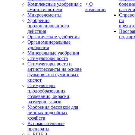
Комплексные удобрения с
О
болезн
аминокислотами
компании
растен
Микроэлементы
Справо
Удобрения
по
пролонгированного
вредит
действия
Прогр
Органические удобрения
подкор
Органоминеральные
удобрения
Минеральные удобрения
Стимуляторы роста
Стимуляторы роста и
антистрессанты на основе
фульвовых и гуминовых
кислот
Стимуляторы
плодообразования,
созревания, окраски,
размеров, завязи
Удобрения фасовкой для
личных подсобных
хозяйств
Вспомогательные
препараты
+ ЕЩЕ 3