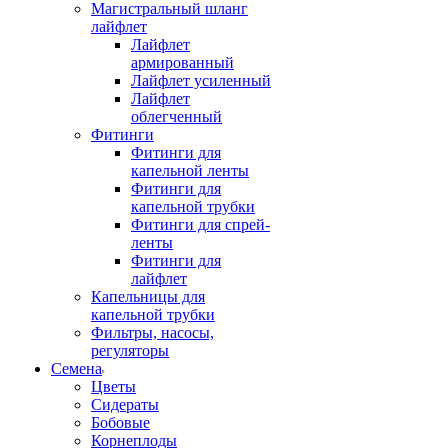
Магистральный шланг
лайфлет
Лайфлет
армированный
Лайфлет усиленный
Лайфлет
облегченный
Фитинги
Фитинги для
капельной ленты
Фитинги для
капельной трубки
Фитинги для спрей-
ленты
Фитинги для
лайфлет
Капельницы для
капельной трубки
Фильтры, насосы,
регуляторы
Семена
Цветы
Сидераты
Бобовые
Корнеплоды