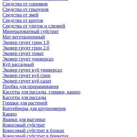
Средства от сорняков
Средства от грызунов
Средства от змей
Средства от кротов
Средства от улиток и слизней
Минераловатный субстрат
Мат вегетационный
Эковер грунт грин 1.0
Эковер грунт грин 2.0
Эковер грунт томат
Эковер грунт универсал
Куб рассадный
Эковер грунт куб универсал
Эковер грунт куб грин
Эковер грунт куб салат
Пробка для проращивания
Кассеты для рассады, горшки, кашпо
Кассеты для рассады
Горшки для растений
Контейнеры для крупномеров
Кашпо
Ящики для выгонки
Кокосовый субстрат
Кокосовый субстрат в блоках
Кокосовый субстрат в брикетах