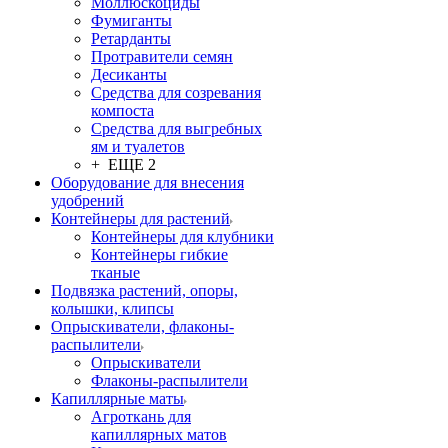
Моллюскоциды
Фумиганты
Ретарданты
Протравители семян
Десиканты
Средства для созревания
компоста
Средства для выгребных
ям и туалетов
+ ЕЩЕ 2
Оборудование для внесения
удобрений
Контейнеры для растений
Контейнеры для клубники
Контейнеры гибкие
тканые
Подвязка растений, опоры,
колышки, клипсы
Опрыскиватели, флаконы-
распылители
Опрыскиватели
Флаконы-распылители
Капиллярные маты
Агроткань для
капиллярных матов