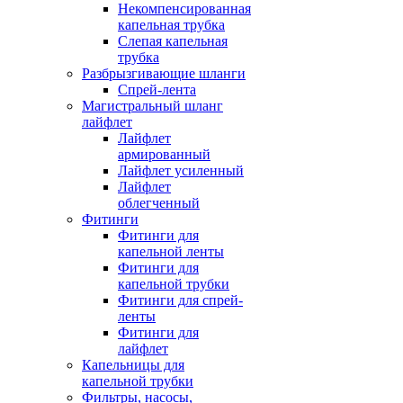
Некомпенсированная
капельная трубка
Слепая капельная
трубка
Разбрызгивающие шланги
Спрей-лента
Магистральный шланг
лайфлет
Лайфлет
армированный
Лайфлет усиленный
Лайфлет
облегченный
Фитинги
Фитинги для
капельной ленты
Фитинги для
капельной трубки
Фитинги для спрей-
ленты
Фитинги для
лайфлет
Капельницы для
капельной трубки
Фильтры, насосы,