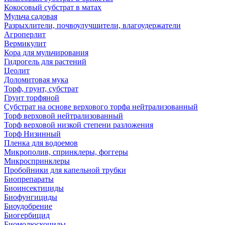
Кокосовый субстрат в матах
Мульча садовая
Разрыхлители, почвоулучшители, влагоудержатели
Агроперлит
Вермикулит
Кора для мульчирования
Гидрогель для растений
Цеолит
Доломитовая мука
Торф, грунт, субстрат
Грунт торфяной
Субстрат на основе верхового торфа нейтрализованный
Торф верховой нейтрализованный
Торф верховой низкой степени разложения
Торф Низинный
Пленка для водоемов
Микрополив, спринклеры, фоггеры
Микроспринклеры
Пробойники для капельной трубки
Биопрепараты
Биоинсектициды
Биофунгициды
Биоудобрение
Биогербицид
Биомолюскоциды