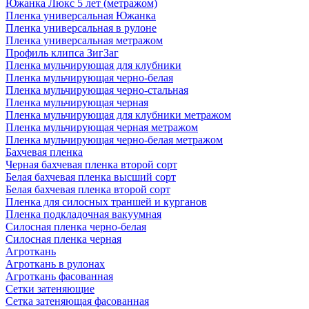
Южанка Люкс 5 лет (метражом)
Пленка универсальная Южанка
Пленка универсальная в рулоне
Пленка универсальная метражом
Профиль клипса ЗигЗаг
Пленка мульчирующая для клубники
Пленка мульчирующая черно-белая
Пленка мульчирующая черно-стальная
Пленка мульчирующая черная
Пленка мульчирующая для клубники метражом
Пленка мульчирующая черная метражом
Пленка мульчирующая черно-белая метражом
Бахчевая пленка
Черная бахчевая пленка второй сорт
Белая бахчевая пленка высший сорт
Белая бахчевая пленка второй сорт
Пленка для силосных траншей и курганов
Пленка подкладочная вакуумная
Силосная пленка черно-белая
Силосная пленка черная
Агроткань
Агроткань в рулонах
Агроткань фасованная
Сетки затеняющие
Сетка затеняющая фасованная