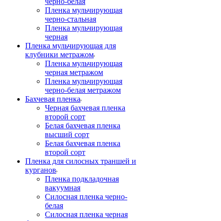
черно-белая
Пленка мульчирующая
черно-стальная
Пленка мульчирующая
черная
Пленка мульчирующая для
клубники метражом
Пленка мульчирующая
черная метражом
Пленка мульчирующая
черно-белая метражом
Бахчевая пленка
Черная бахчевая пленка
второй сорт
Белая бахчевая пленка
высший сорт
Белая бахчевая пленка
второй сорт
Пленка для силосных траншей и
курганов
Пленка подкладочная
вакуумная
Силосная пленка черно-
белая
Силосная пленка черная