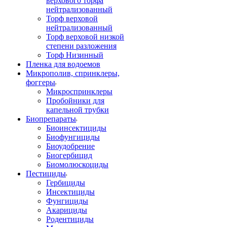
верхового торфа
нейтрализованный
Торф верховой
нейтрализованный
Торф верховой низкой
степени разложения
Торф Низинный
Пленка для водоемов
Микрополив, спринклеры,
фоггеры
Микроспринклеры
Пробойники для
капельной трубки
Биопрепараты
Биоинсектициды
Биофунгициды
Биоудобрение
Биогербицид
Биомолюскоциды
Пестициды
Гербициды
Инсектициды
Фунгициды
Акарициды
Родентициды