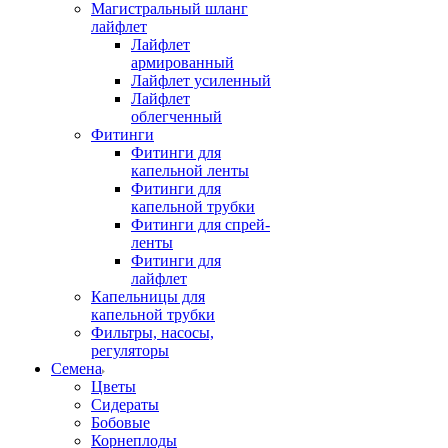
Магистральный шланг
лайфлет
Лайфлет
армированный
Лайфлет усиленный
Лайфлет
облегченный
Фитинги
Фитинги для
капельной ленты
Фитинги для
капельной трубки
Фитинги для спрей-
ленты
Фитинги для
лайфлет
Капельницы для
капельной трубки
Фильтры, насосы,
регуляторы
Семена
Цветы
Сидераты
Бобовые
Корнеплоды