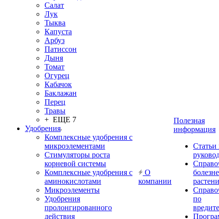
Салат
Лук
Тыква
Капуста
Арбуз
Патиссон
Дыня
Томат
Огурец
Кабачок
Баклажан
Перец
Травы
+ ЕЩЕ 7
Полезная
Удобрения
информация
Комплексные удобрения с
микроэлементами
Статьи
Стимуляторы роста
руково
корневой системы
Справо
Комплексные удобрения с
О
болезн
аминокислотами
компании
растен
Микроэлементы
Справо
Удобрения
по
пролонгированного
вредит
действия
Прогр