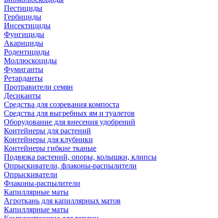
Пестициды
Гербициды
Инсектициды
Фунгициды
Акарициды
Родентициды
Моллюскоциды
Фумиганты
Ретарданты
Протравители семян
Десиканты
Средства для созревания компоста
Средства для выгребных ям и туалетов
Оборудование для внесения удобрений
Контейнеры для растений
Контейнеры для клубники
Контейнеры гибкие тканые
Подвязка растений, опоры, колышки, клипсы
Опрыскиватели, флаконы-распылители
Опрыскиватели
Флаконы-распылители
Капиллярные маты
Агроткань для капиллярных матов
Капиллярные маты