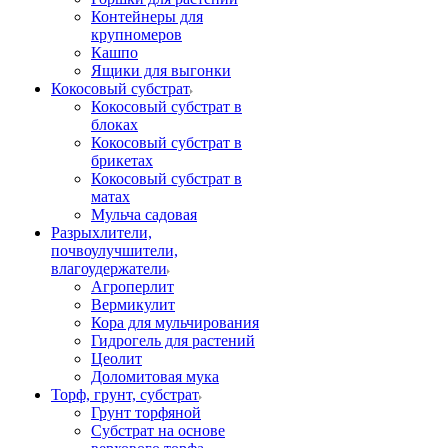
Контейнеры для
крупномеров
Кашпо
Ящики для выгонки
Кокосовый субстрат
Кокосовый субстрат в
блоках
Кокосовый субстрат в
брикетах
Кокосовый субстрат в
матах
Мульча садовая
Разрыхлители,
почвоулучшители,
влагоудержатели
Агроперлит
Вермикулит
Кора для мульчирования
Гидрогель для растений
Цеолит
Доломитовая мука
Торф, грунт, субстрат
Грунт торфяной
Субстрат на основе