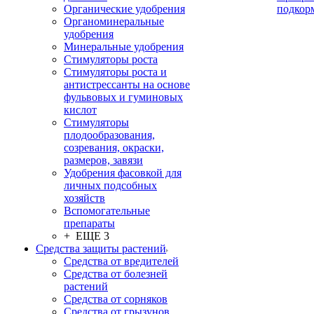
Органические удобрения
подкор
Органоминеральные
удобрения
Минеральные удобрения
Стимуляторы роста
Стимуляторы роста и
антистрессанты на основе
фульвовых и гуминовых
кислот
Стимуляторы
плодообразования,
созревания, окраски,
размеров, завязи
Удобрения фасовкой для
личных подсобных
хозяйств
Вспомогательные
препараты
+ ЕЩЕ 3
Средства защиты растений
Средства от вредителей
Средства от болезней
растений
Средства от сорняков
Средства от грызунов