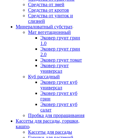
Средства от змей
Средства от кротов
Средства от улиток и
слизней
Минераловатный субстрат
Мат вегетационный
Эковер грунт грин
1.0
Эковер грунт грин
2.0
Эковер грунт томат
Эковер грунт
универсал
Куб рассадный
Эковер грунт куб
универсал
Эковер грунт куб
грин
Эковер грунт куб
салат
Пробка для проращивания
Кассеты для рассады, горшки,
кашпо
Кассеты для рассады
Горшки для растений