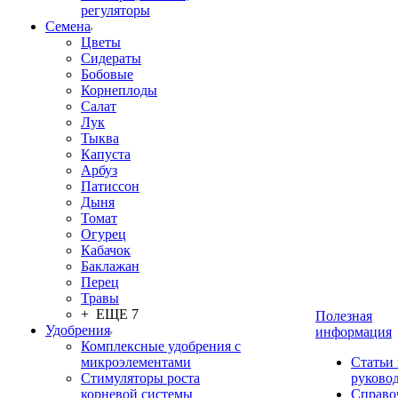
регуляторы
Семена
Цветы
Сидераты
Бобовые
Корнеплоды
Салат
Лук
Тыква
Капуста
Арбуз
Патиссон
Дыня
Томат
Огурец
Кабачок
Баклажан
Перец
Травы
+ ЕЩЕ 7
Полезная
Удобрения
информация
Комплексные удобрения с
микроэлементами
Статьи
Стимуляторы роста
руково
корневой системы
Справо