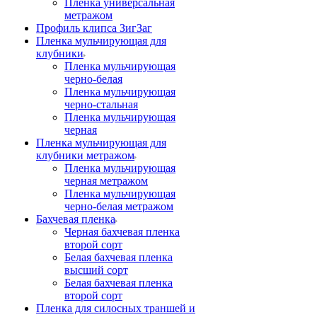
Пленка универсальная
метражом
Профиль клипса ЗигЗаг
Пленка мульчирующая для
клубники
Пленка мульчирующая
черно-белая
Пленка мульчирующая
черно-стальная
Пленка мульчирующая
черная
Пленка мульчирующая для
клубники метражом
Пленка мульчирующая
черная метражом
Пленка мульчирующая
черно-белая метражом
Бахчевая пленка
Черная бахчевая пленка
второй сорт
Белая бахчевая пленка
высший сорт
Белая бахчевая пленка
второй сорт
Пленка для силосных траншей и