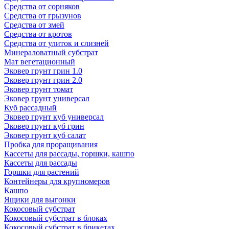
Средства от сорняков
Средства от грызунов
Средства от змей
Средства от кротов
Средства от улиток и слизней
Минераловатный субстрат
Мат вегетационный
Эковер грунт грин 1.0
Эковер грунт грин 2.0
Эковер грунт томат
Эковер грунт универсал
Куб рассадный
Эковер грунт куб универсал
Эковер грунт куб грин
Эковер грунт куб салат
Пробка для проращивания
Кассеты для рассады, горшки, кашпо
Кассеты для рассады
Горшки для растений
Контейнеры для крупномеров
Кашпо
Ящики для выгонки
Кокосовый субстрат
Кокосовый субстрат в блоках
Кокосовый субстрат в брикетах