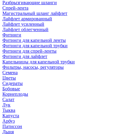
Разбрызгивающие шланги
Спрей-лента
Магистральный шланг лайфлет
Лайфлет армированный
Лайфлет усиленный
Лайфлет облегченный
Фитинги
Фитинги для капельной ленты
Фитинги для капельной трубки
Фитинги для спрей-ленты
Фитинги для лайфлет
Капельницы для капельной трубки
Фильтры, насосы, регуляторы
Семена
Цветы
Сидераты
Бобовые
Корнеплоды
Салат
Лук
Тыква
Капуста
Арбуз
Патиссон
Дыня