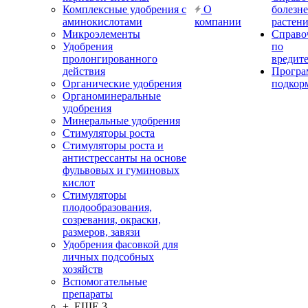
Комплексные удобрения с
О
болезн
аминокислотами
компании
растен
Микроэлементы
Справо
Удобрения
по
пролонгированного
вредит
действия
Прогр
Органические удобрения
подкор
Органоминеральные
удобрения
Минеральные удобрения
Стимуляторы роста
Стимуляторы роста и
антистрессанты на основе
фульвовых и гуминовых
кислот
Стимуляторы
плодообразования,
созревания, окраски,
размеров, завязи
Удобрения фасовкой для
личных подсобных
хозяйств
Вспомогательные
препараты
+ ЕЩЕ 3