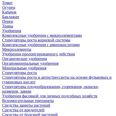
Томат
Огурец
Кабачок
Баклажан
Перец
Травы
Удобрения
Комплексные удобрения с микроэлементами
Стимуляторы роста корневой системы
Комплексные удобрения с аминокислотами
Микроэлементы
Удобрения пролонгированного действия
Органические удобрения
Органоминеральные удобрения
Минеральные удобрения
Стимуляторы роста
Стимуляторы роста и антистрессанты на основе фульвовых и
гуминовых кислот
Стимуляторы плодообразования, созревания, окраски,
размеров, завязи
Удобрения фасовкой для личных подсобных хозяйств
Вспомогательные препараты
Средства защиты растений
Средства от вредителей
Средства от болезней растений