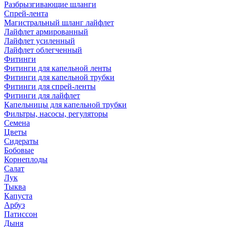
Разбрызгивающие шланги
Спрей-лента
Магистральный шланг лайфлет
Лайфлет армированный
Лайфлет усиленный
Лайфлет облегченный
Фитинги
Фитинги для капельной ленты
Фитинги для капельной трубки
Фитинги для спрей-ленты
Фитинги для лайфлет
Капельницы для капельной трубки
Фильтры, насосы, регуляторы
Семена
Цветы
Сидераты
Бобовые
Корнеплоды
Салат
Лук
Тыква
Капуста
Арбуз
Патиссон
Дыня