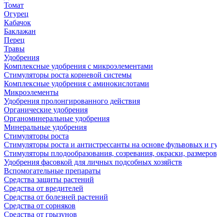
Томат
Огурец
Кабачок
Баклажан
Перец
Травы
Удобрения
Комплексные удобрения с микроэлементами
Стимуляторы роста корневой системы
Комплексные удобрения с аминокислотами
Микроэлементы
Удобрения пролонгированного действия
Органические удобрения
Органоминеральные удобрения
Минеральные удобрения
Стимуляторы роста
Стимуляторы роста и антистрессанты на основе фульвовых и 
Стимуляторы плодообразования, созревания, окраски, размеров,
Удобрения фасовкой для личных подсобных хозяйств
Вспомогательные препараты
Средства защиты растений
Средства от вредителей
Средства от болезней растений
Средства от сорняков
Средства от грызунов