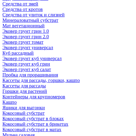
Средства от змей
Средства от кротов
Средства от улиток и слизней
Минераловатный субстрат
Мат вегетационный
Эковер грунт грин 1.0
Эковер грунт грин 2.0
Эковер грунт томат
Эковер грунт универсал
Куб рассадный
Эковер грунт куб универсал
Эковер грунт куб грин
Эковер грунт куб салат
Пробка для проращивания
Кассеты для рассады, горшки, кашпо
Кассеты для рассады
Горшки для растений
Контейнеры для крупномеров
Кашпо
Ящики для выгонки
Кокосовый субстрат
Кокосовый субстрат в блоках
Кокосовый субстрат в брикетах
Кокосовый субстрат в матах
Мульча садовая