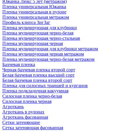
Южанка Люкс 5 лет (метражом)
Пленка универсальная Южанка
Пленка универсальная в рулоне
Пленка универсальная метражом
Профиль клипса ЗигЗаг
Пленка мульчирующая для клубники
Пленка мульчирующая черно-белая
Пленка мульчирующая черно-стальная
Пленка мульчирующая черная
Пленка мульчирующая для клубники метражом
Пленка мульчирующая черная метражом
Пленка мульчирующая черно-белая метражом
Бахчевая пленка
Черная бахчевая пленка второй сорт
Белая бахчевая пленка высший сорт
Белая бахчевая пленка второй сорт
Пленка для силосных траншей и курганов
Пленка подкладочная вакуумная
Силосная пленка черно-белая
Силосная пленка черная
Агроткань
Агроткань в рулонах
Агроткань фасованная
Сетки затеняющие
Сетка затеняющая фасованная