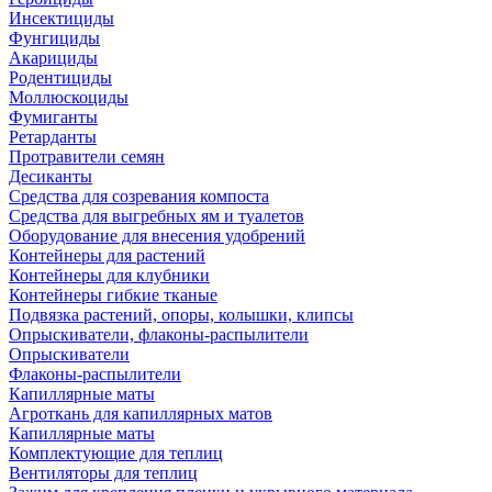
Инсектициды
Фунгициды
Акарициды
Родентициды
Моллюскоциды
Фумиганты
Ретарданты
Протравители семян
Десиканты
Средства для созревания компоста
Средства для выгребных ям и туалетов
Оборудование для внесения удобрений
Контейнеры для растений
Контейнеры для клубники
Контейнеры гибкие тканые
Подвязка растений, опоры, колышки, клипсы
Опрыскиватели, флаконы-распылители
Опрыскиватели
Флаконы-распылители
Капиллярные маты
Агроткань для капиллярных матов
Капиллярные маты
Комплектующие для теплиц
Вентиляторы для теплиц