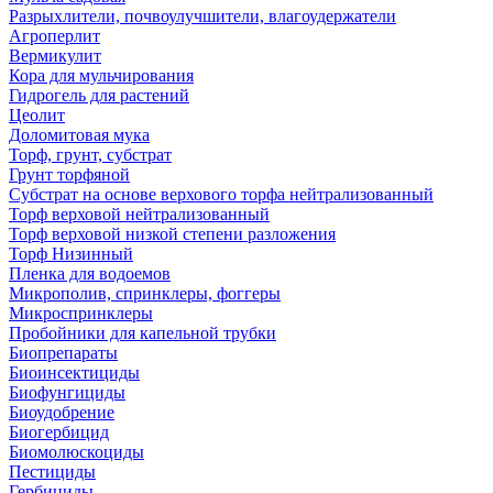
Разрыхлители, почвоулучшители, влагоудержатели
Агроперлит
Вермикулит
Кора для мульчирования
Гидрогель для растений
Цеолит
Доломитовая мука
Торф, грунт, субстрат
Грунт торфяной
Субстрат на основе верхового торфа нейтрализованный
Торф верховой нейтрализованный
Торф верховой низкой степени разложения
Торф Низинный
Пленка для водоемов
Микрополив, спринклеры, фоггеры
Микроспринклеры
Пробойники для капельной трубки
Биопрепараты
Биоинсектициды
Биофунгициды
Биоудобрение
Биогербицид
Биомолюскоциды
Пестициды
Гербициды