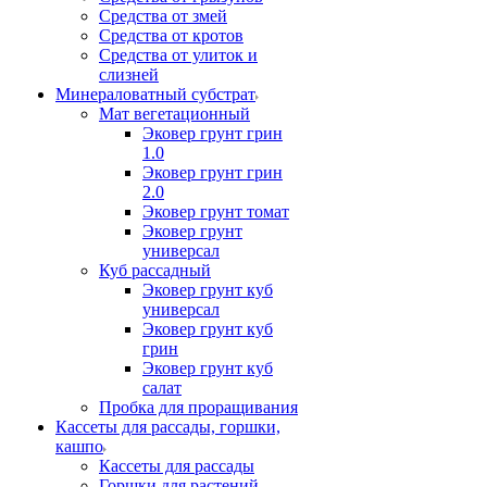
Средства от змей
Средства от кротов
Средства от улиток и
слизней
Минераловатный субстрат
Мат вегетационный
Эковер грунт грин
1.0
Эковер грунт грин
2.0
Эковер грунт томат
Эковер грунт
универсал
Куб рассадный
Эковер грунт куб
универсал
Эковер грунт куб
грин
Эковер грунт куб
салат
Пробка для проращивания
Кассеты для рассады, горшки,
кашпо
Кассеты для рассады
Горшки для растений