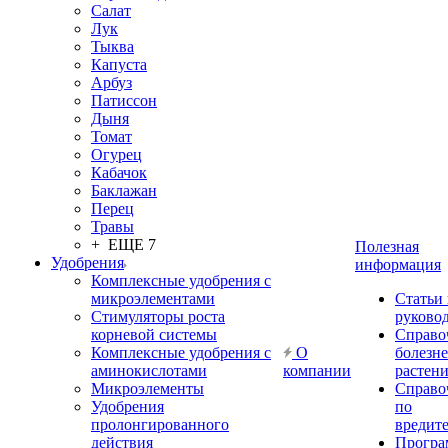
Салат
Лук
Тыква
Капуста
Арбуз
Патиссон
Дыня
Томат
Огурец
Кабачок
Баклажан
Перец
Травы
+ ЕЩЕ 7
Полезная
Удобрения
информация
Комплексные удобрения с
микроэлементами
Статьи
Стимуляторы роста
руково
корневой системы
Справо
Комплексные удобрения с
О
болезн
аминокислотами
компании
растен
Микроэлементы
Справо
Удобрения
по
пролонгированного
вредит
действия
Прогр