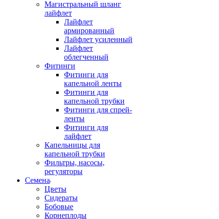
Магистральный шланг
лайфлет
Лайфлет
армированный
Лайфлет усиленный
Лайфлет
облегченный
Фитинги
Фитинги для
капельной ленты
Фитинги для
капельной трубки
Фитинги для спрей-
ленты
Фитинги для
лайфлет
Капельницы для
капельной трубки
Фильтры, насосы,
регуляторы
Семена
Цветы
Сидераты
Бобовые
Корнеплоды