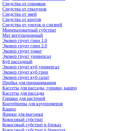
Средства от сорняков
Средства от грызунов
Средства от змей
Средства от кротов
Средства от улиток и слизней
Минераловатный субстрат
Мат вегетационный
Эковер грунт грин 1.0
Эковер грунт грин 2.0
Эковер грунт томат
Эковер грунт универсал
Куб рассадный
Эковер грунт куб универсал
Эковер грунт куб грин
Эковер грунт куб салат
Пробка для проращивания
Кассеты для рассады, горшки, кашпо
Кассеты для рассады
Горшки для растений
Контейнеры для крупномеров
Кашпо
Ящики для выгонки
Кокосовый субстрат
Кокосовый субстрат в блоках
Кокосовый субстрат в брикетах