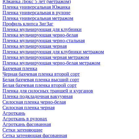
Южанка Люкс 5 лет (метражом)
Пленка универсальная Южанка
Пленка универсальная в рулоне
Пленка универсальная метражом
Профиль клипса ЗигЗаг
Пленка мульчирующая для клубники
Пленка мульчирующая черно-белая
Пленка мульчирующая черно-стальная
Пленка мульчирующая черная
Пленка мульчирующая для клубники метражом
Пленка мульчирующая черная метражом
Пленка мульчирующая черно-белая метражом
Бахчевая пленка
Черная бахчевая пленка второй сорт
Белая бахчевая пленка высший сорт
Белая бахчевая пленка второй сорт
Пленка для силосных траншей и курганов
Пленка подкладочная вакуумная
Силосная пленка черно-белая
Силосная пленка черная
Агроткань
Агроткань в рулонах
Агроткань фасованная
Сетки затеняющие
Сетка затеняющая фасованная