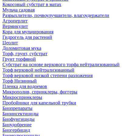
Кокосовый субстрат в матах
Мульча садовая
Разрыхлители, почвоулучшители, влагоудержатели
Агроперлит
Вермикулит
Кора для мульчирования
Гидрогель для растений
Цеолит
Доломитовая мука
Торф, грунт, субстрат
Грунт торфяной
Субстрат на основе верхового торфа нейтрализованный
Торф верховой нейтрализованный
Торф верховой низкой степени разложения
Торф Низинный
Пленка для водоемов
Микрополив, спринклеры, фоггеры
Микроспринклеры
Пробойники для капельной трубки
Биопрепараты
Биоинсектициды
Биофунгициды
Биоудобрение
Биогербицид
Биомолюскоциды