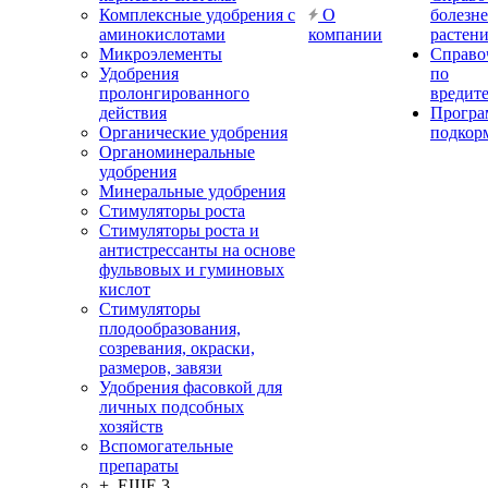
Комплексные удобрения с
О
болезн
аминокислотами
компании
растен
Микроэлементы
Справо
Удобрения
по
пролонгированного
вредит
действия
Прогр
Органические удобрения
подкор
Органоминеральные
удобрения
Минеральные удобрения
Стимуляторы роста
Стимуляторы роста и
антистрессанты на основе
фульвовых и гуминовых
кислот
Стимуляторы
плодообразования,
созревания, окраски,
размеров, завязи
Удобрения фасовкой для
личных подсобных
хозяйств
Вспомогательные
препараты
+ ЕЩЕ 3