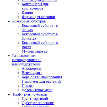
Контейнеры для
крупномеров
Кашпо
Ящики для выгонки
Кокосовый субстрат
Кокосовый субстрат в
блоках
Кокосовый субстрат в
брикетах
Кокосовый субстрат в
матах
Мульча садовая
Разрыхлители,
почвоулучшители,
влагоудержатели
Агроперлит
Вермикулит
Кора для мульчирования
Гидрогель для растений
Цеолит
Доломитовая мука
Торф, грунт, субстрат
Грунт торфяной
Субстрат на основе