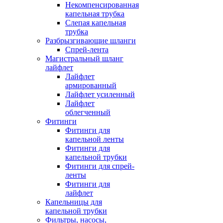
Некомпенсированная
капельная трубка
Слепая капельная
трубка
Разбрызгивающие шланги
Спрей-лента
Магистральный шланг
лайфлет
Лайфлет
армированный
Лайфлет усиленный
Лайфлет
облегченный
Фитинги
Фитинги для
капельной ленты
Фитинги для
капельной трубки
Фитинги для спрей-
ленты
Фитинги для
лайфлет
Капельницы для
капельной трубки
Фильтры, насосы,