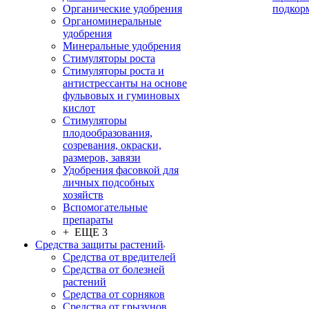
Органические удобрения
подкор
Органоминеральные
удобрения
Минеральные удобрения
Стимуляторы роста
Стимуляторы роста и
антистрессанты на основе
фульвовых и гуминовых
кислот
Стимуляторы
плодообразования,
созревания, окраски,
размеров, завязи
Удобрения фасовкой для
личных подсобных
хозяйств
Вспомогательные
препараты
+ ЕЩЕ 3
Средства защиты растений
Средства от вредителей
Средства от болезней
растений
Средства от сорняков
Средства от грызунов