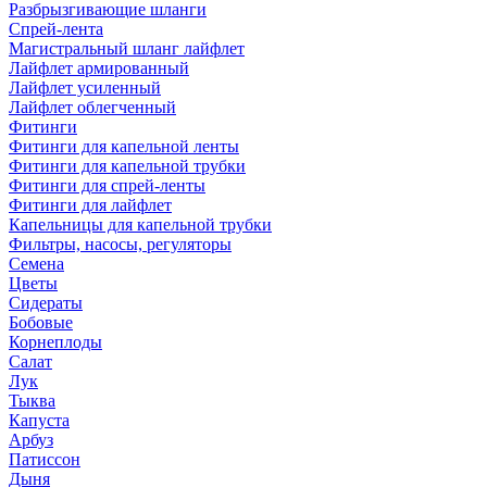
Разбрызгивающие шланги
Спрей-лента
Магистральный шланг лайфлет
Лайфлет армированный
Лайфлет усиленный
Лайфлет облегченный
Фитинги
Фитинги для капельной ленты
Фитинги для капельной трубки
Фитинги для спрей-ленты
Фитинги для лайфлет
Капельницы для капельной трубки
Фильтры, насосы, регуляторы
Семена
Цветы
Сидераты
Бобовые
Корнеплоды
Салат
Лук
Тыква
Капуста
Арбуз
Патиссон
Дыня