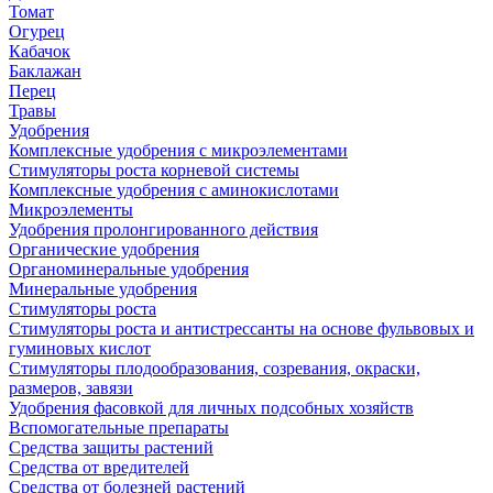
Томат
Огурец
Кабачок
Баклажан
Перец
Травы
Удобрения
Комплексные удобрения с микроэлементами
Стимуляторы роста корневой системы
Комплексные удобрения с аминокислотами
Микроэлементы
Удобрения пролонгированного действия
Органические удобрения
Органоминеральные удобрения
Минеральные удобрения
Стимуляторы роста
Стимуляторы роста и антистрессанты на основе фульвовых и
гуминовых кислот
Стимуляторы плодообразования, созревания, окраски,
размеров, завязи
Удобрения фасовкой для личных подсобных хозяйств
Вспомогательные препараты
Средства защиты растений
Средства от вредителей
Средства от болезней растений