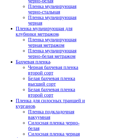
черно-белая
Пленка мульчирующая
черно-стальная
Пленка мульчирующая
черная
Пленка мульчирующая для
клубники метражом
Пленка мульчирующая
черная метражом
Пленка мульчирующая
черно-белая метражом
Бахчевая пленка
Черная бахчевая пленка
второй сорт
Белая бахчевая пленка
высший сорт
Белая бахчевая пленка
второй сорт
Пленка для силосных траншей и
курганов
Пленка подкладочная
вакуумная
Силосная пленка черно-
белая
Силосная пленка черная