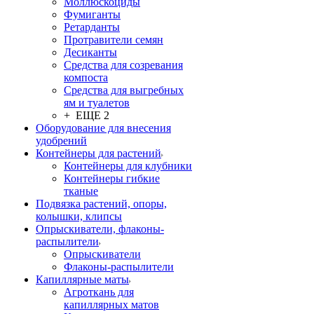
Моллюскоциды
Фумиганты
Ретарданты
Протравители семян
Десиканты
Средства для созревания
компоста
Средства для выгребных
ям и туалетов
+ ЕЩЕ 2
Оборудование для внесения
удобрений
Контейнеры для растений
Контейнеры для клубники
Контейнеры гибкие
тканые
Подвязка растений, опоры,
колышки, клипсы
Опрыскиватели, флаконы-
распылители
Опрыскиватели
Флаконы-распылители
Капиллярные маты
Агроткань для
капиллярных матов