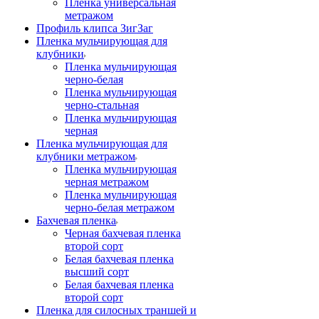
Пленка универсальная
метражом
Профиль клипса ЗигЗаг
Пленка мульчирующая для
клубники
Пленка мульчирующая
черно-белая
Пленка мульчирующая
черно-стальная
Пленка мульчирующая
черная
Пленка мульчирующая для
клубники метражом
Пленка мульчирующая
черная метражом
Пленка мульчирующая
черно-белая метражом
Бахчевая пленка
Черная бахчевая пленка
второй сорт
Белая бахчевая пленка
высший сорт
Белая бахчевая пленка
второй сорт
Пленка для силосных траншей и