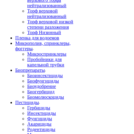
верхового торфа
нейтрализованный
Торф верховой
нейтрализованный
Торф верховой низкой
степени разложения
Торф Низинный
Пленка для водоемов
Микрополив, спринклеры,
фоггеры
Микроспринклеры
Пробойники для
капельной трубки
Биопрепараты
Биоинсектициды
Биофунгициды
Биоудобрение
Биогербицид
Биомолюскоциды
Пестициды
Гербициды
Инсектициды
Фунгициды
Акарициды
Родентициды