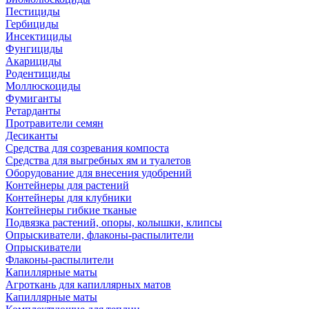
Пестициды
Гербициды
Инсектициды
Фунгициды
Акарициды
Родентициды
Моллюскоциды
Фумиганты
Ретарданты
Протравители семян
Десиканты
Средства для созревания компоста
Средства для выгребных ям и туалетов
Оборудование для внесения удобрений
Контейнеры для растений
Контейнеры для клубники
Контейнеры гибкие тканые
Подвязка растений, опоры, колышки, клипсы
Опрыскиватели, флаконы-распылители
Опрыскиватели
Флаконы-распылители
Капиллярные маты
Агроткань для капиллярных матов
Капиллярные маты