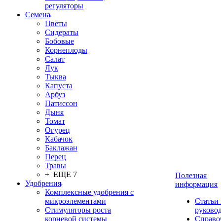
регуляторы
Семена
Цветы
Сидераты
Бобовые
Корнеплоды
Салат
Лук
Тыква
Капуста
Арбуз
Патиссон
Дыня
Томат
Огурец
Кабачок
Баклажан
Перец
Травы
+ ЕЩЕ 7
Полезная
Удобрения
информация
Комплексные удобрения с
микроэлементами
Статьи
Стимуляторы роста
руково
корневой системы
Справо