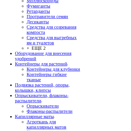
Моллюскоциды
Фумиганты
Ретарданты
Протравители семян
Десиканты
Средства для созревания
компоста
Средства для выгребных
ям и туалетов
+ ЕЩЕ 2
Оборудование для внесения
удобрений
Контейнеры для растений
Контейнеры для клубники
Контейнеры гибкие
тканые
Подвязка растений, опоры,
колышки, клипсы
Опрыскиватели, флаконы-
распылители
Опрыскиватели
Флаконы-распылители
Капиллярные маты
Агроткань для
капиллярных матов