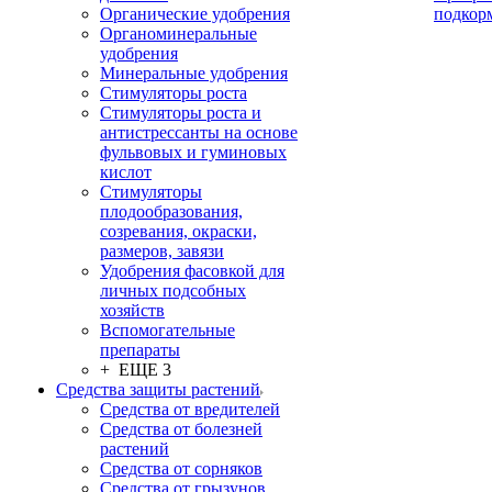
Органические удобрения
подкор
Органоминеральные
удобрения
Минеральные удобрения
Стимуляторы роста
Стимуляторы роста и
антистрессанты на основе
фульвовых и гуминовых
кислот
Стимуляторы
плодообразования,
созревания, окраски,
размеров, завязи
Удобрения фасовкой для
личных подсобных
хозяйств
Вспомогательные
препараты
+ ЕЩЕ 3
Средства защиты растений
Средства от вредителей
Средства от болезней
растений
Средства от сорняков
Средства от грызунов