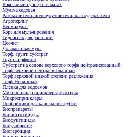
Кокосовый субстрат в матах
Мульча садовая
Разрыхлители, почвоулучшители, влагоудержатели
Агроперлит
Вермикулит
Кора для мульчирования
Гидрогель для растений
Цеолит
Доломитовая мука
Торф, грунт, субстрат
Грунт торфяной
Субстрат на основе верхового торфа нейтрализованный
Торф верховой нейтрализованный
Торф верховой низкой степени разложения
Торф Низинный
Пленка для водоемов
Микрополив, спринклеры, фоггеры
Микроспринклеры
Пробойники для капельной трубки
Биопрепараты
Биоинсектициды
Биофунгициды
Биоудобрение
Биогербицид
Биомолюскоциды