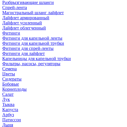
Разбрызгивающие шланги
Спрей-лента
Магистральный шланг лайфлет
Лайфлет армированный
Лайфлет усиленный
Лайфлет облегченный
Фитинги
Фитинги для капельной ленты
Фитинги для капельной трубки
Фитинги для спрей-ленты
Фитинги для лайфлет
Капельницы для капельной трубки
Фильтры, насосы, регуляторы
Семена
Цветы
Сидераты
Бобовые
Корнеплоды
Салат
Лук
Тыква
Капуста
Арбуз
Патиссон
Дыня