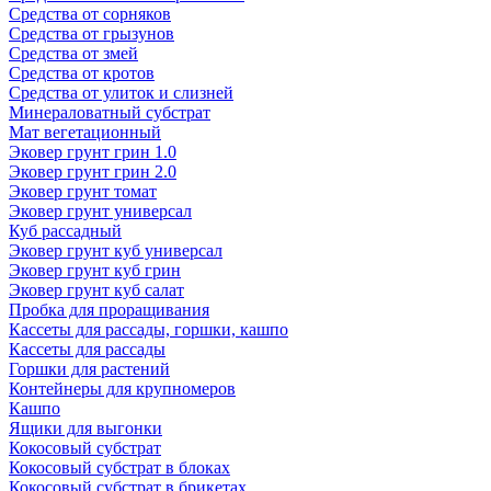
Средства от сорняков
Средства от грызунов
Средства от змей
Средства от кротов
Средства от улиток и слизней
Минераловатный субстрат
Мат вегетационный
Эковер грунт грин 1.0
Эковер грунт грин 2.0
Эковер грунт томат
Эковер грунт универсал
Куб рассадный
Эковер грунт куб универсал
Эковер грунт куб грин
Эковер грунт куб салат
Пробка для проращивания
Кассеты для рассады, горшки, кашпо
Кассеты для рассады
Горшки для растений
Контейнеры для крупномеров
Кашпо
Ящики для выгонки
Кокосовый субстрат
Кокосовый субстрат в блоках
Кокосовый субстрат в брикетах