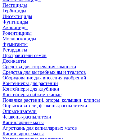
Пестициды
Гербициды
Инсектициды
Фунгициды
Акарициды
Родентициды
Моллюскоциды
Фумиганты
Ретарданты
Протравители семян
Десиканты
Средства для созревания компоста
Средства для выгребных ям и туалетов
Оборудование для внесения удобрений
Контейнеры для растений
Контейнеры для клубники
Контейнеры гибкие тканые
Подвязка растений, опоры, колышки, клипсы
Опрыскиватели, флаконы-распылители
Опрыскиватели
Флаконы-распылители
Капиллярные маты
Агроткань для капиллярных матов
Капиллярные маты