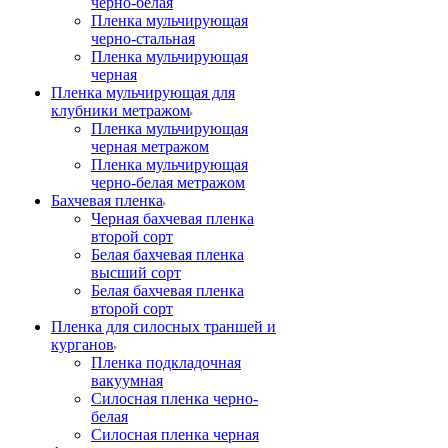
черно-белая
Пленка мульчирующая
черно-стальная
Пленка мульчирующая
черная
Пленка мульчирующая для
клубники метражом
Пленка мульчирующая
черная метражом
Пленка мульчирующая
черно-белая метражом
Бахчевая пленка
Черная бахчевая пленка
второй сорт
Белая бахчевая пленка
высший сорт
Белая бахчевая пленка
второй сорт
Пленка для силосных траншей и
курганов
Пленка подкладочная
вакуумная
Силосная пленка черно-
белая
Силосная пленка черная