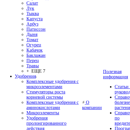
Салат
Лук
Тыква
Капуста
Арбуз
Патиссон
Дыня
Томат
Огурец
Кабачок
Баклажан
Перец
Травы
+ ЕЩЕ 7
Полезная
Удобрения
информация
Комплексные удобрения с
микроэлементами
Статьи
Стимуляторы роста
руково
корневой системы
Справо
Комплексные удобрения с
О
болезн
аминокислотами
компании
растен
Микроэлементы
Справо
Удобрения
по
пролонгированного
вредит
действия
Прогр