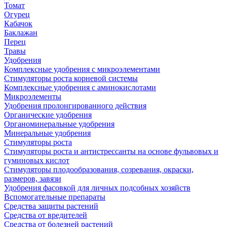
Томат
Огурец
Кабачок
Баклажан
Перец
Травы
Удобрения
Комплексные удобрения с микроэлементами
Стимуляторы роста корневой системы
Комплексные удобрения с аминокислотами
Микроэлементы
Удобрения пролонгированного действия
Органические удобрения
Органоминеральные удобрения
Минеральные удобрения
Стимуляторы роста
Стимуляторы роста и антистрессанты на основе фульвовых и
гуминовых кислот
Стимуляторы плодообразования, созревания, окраски,
размеров, завязи
Удобрения фасовкой для личных подсобных хозяйств
Вспомогательные препараты
Средства защиты растений
Средства от вредителей
Средства от болезней растений