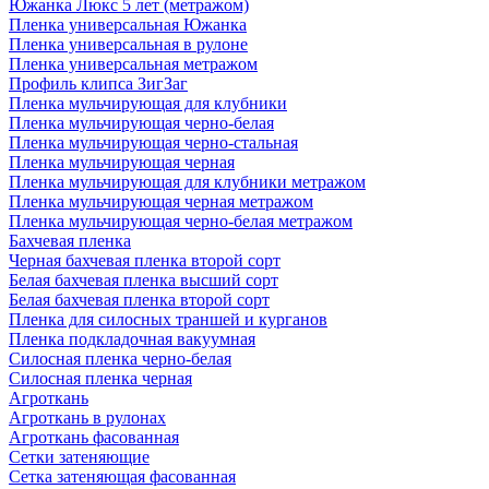
Южанка Люкс 5 лет (метражом)
Пленка универсальная Южанка
Пленка универсальная в рулоне
Пленка универсальная метражом
Профиль клипса ЗигЗаг
Пленка мульчирующая для клубники
Пленка мульчирующая черно-белая
Пленка мульчирующая черно-стальная
Пленка мульчирующая черная
Пленка мульчирующая для клубники метражом
Пленка мульчирующая черная метражом
Пленка мульчирующая черно-белая метражом
Бахчевая пленка
Черная бахчевая пленка второй сорт
Белая бахчевая пленка высший сорт
Белая бахчевая пленка второй сорт
Пленка для силосных траншей и курганов
Пленка подкладочная вакуумная
Силосная пленка черно-белая
Силосная пленка черная
Агроткань
Агроткань в рулонах
Агроткань фасованная
Сетки затеняющие
Сетка затеняющая фасованная