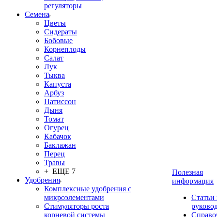
регуляторы
Семена
Цветы
Сидераты
Бобовые
Корнеплоды
Салат
Лук
Тыква
Капуста
Арбуз
Патиссон
Дыня
Томат
Огурец
Кабачок
Баклажан
Перец
Травы
+ ЕЩЕ 7
Полезная
Удобрения
информация
Комплексные удобрения с
микроэлементами
Статьи
Стимуляторы роста
руково
корневой системы
Справо