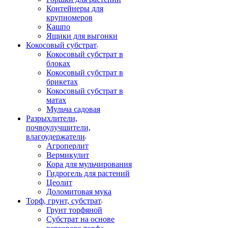
Контейнеры для
крупномеров
Кашпо
Ящики для выгонки
Кокосовый субстрат
Кокосовый субстрат в
блоках
Кокосовый субстрат в
брикетах
Кокосовый субстрат в
матах
Мульча садовая
Разрыхлители,
почвоулучшители,
влагоудержатели
Агроперлит
Вермикулит
Кора для мульчирования
Гидрогель для растений
Цеолит
Доломитовая мука
Торф, грунт, субстрат
Грунт торфяной
Субстрат на основе