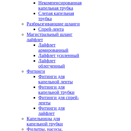
Некомпенсированная
капельная трубка
Слепая капельная
трубка
Разбрызгивающие шланги
Спрей-лента
Магистральный шланг
лайфлет
Лайфлет
армированный
Лайфлет усиленный
Лайфлет
облегченный
Фитинги
Фитинги для
капельной ленты
Фитинги для
капельной трубки
Фитинги для спрей-
ленты
Фитинги для
лайфлет
Капельницы для
капельной трубки
Фильтры, насосы,