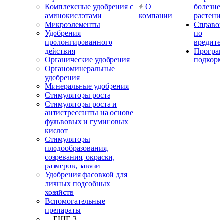
Комплексные удобрения с
О
болезн
аминокислотами
компании
растен
Микроэлементы
Справо
Удобрения
по
пролонгированного
вредит
действия
Прогр
Органические удобрения
подкор
Органоминеральные
удобрения
Минеральные удобрения
Стимуляторы роста
Стимуляторы роста и
антистрессанты на основе
фульвовых и гуминовых
кислот
Стимуляторы
плодообразования,
созревания, окраски,
размеров, завязи
Удобрения фасовкой для
личных подсобных
хозяйств
Вспомогательные
препараты
+ ЕЩЕ 3