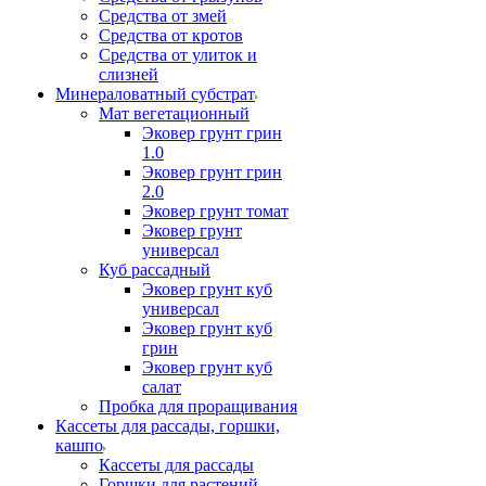
Средства от змей
Средства от кротов
Средства от улиток и
слизней
Минераловатный субстрат
Мат вегетационный
Эковер грунт грин
1.0
Эковер грунт грин
2.0
Эковер грунт томат
Эковер грунт
универсал
Куб рассадный
Эковер грунт куб
универсал
Эковер грунт куб
грин
Эковер грунт куб
салат
Пробка для проращивания
Кассеты для рассады, горшки,
кашпо
Кассеты для рассады
Горшки для растений