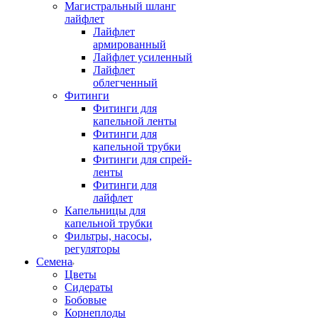
Магистральный шланг
лайфлет
Лайфлет
армированный
Лайфлет усиленный
Лайфлет
облегченный
Фитинги
Фитинги для
капельной ленты
Фитинги для
капельной трубки
Фитинги для спрей-
ленты
Фитинги для
лайфлет
Капельницы для
капельной трубки
Фильтры, насосы,
регуляторы
Семена
Цветы
Сидераты
Бобовые
Корнеплоды