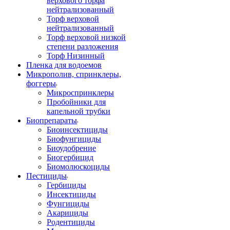
верхового торфа
нейтрализованный
Торф верховой
нейтрализованный
Торф верховой низкой
степени разложения
Торф Низинный
Пленка для водоемов
Микрополив, спринклеры,
фоггеры
Микроспринклеры
Пробойники для
капельной трубки
Биопрепараты
Биоинсектициды
Биофунгициды
Биоудобрение
Биогербицид
Биомолюскоциды
Пестициды
Гербициды
Инсектициды
Фунгициды
Акарициды
Родентициды