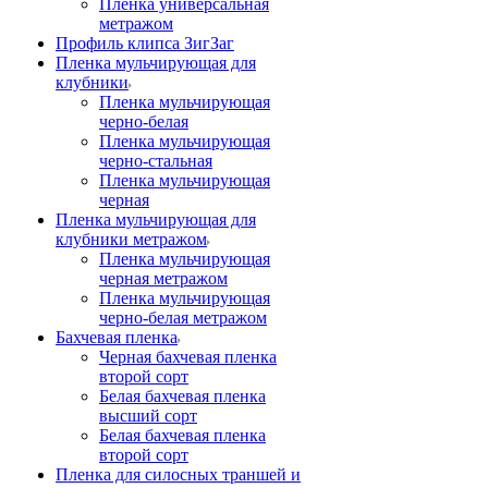
Пленка универсальная
метражом
Профиль клипса ЗигЗаг
Пленка мульчирующая для
клубники
Пленка мульчирующая
черно-белая
Пленка мульчирующая
черно-стальная
Пленка мульчирующая
черная
Пленка мульчирующая для
клубники метражом
Пленка мульчирующая
черная метражом
Пленка мульчирующая
черно-белая метражом
Бахчевая пленка
Черная бахчевая пленка
второй сорт
Белая бахчевая пленка
высший сорт
Белая бахчевая пленка
второй сорт
Пленка для силосных траншей и