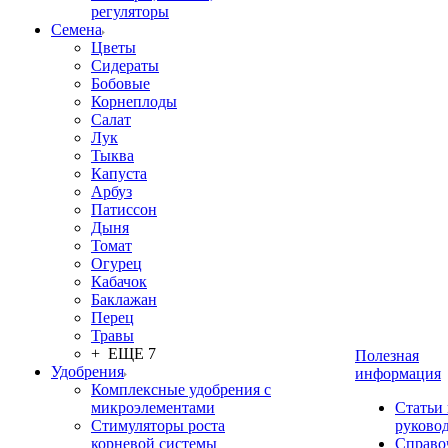
регуляторы
Семена
Цветы
Сидераты
Бобовые
Корнеплоды
Салат
Лук
Тыква
Капуста
Арбуз
Патиссон
Дыня
Томат
Огурец
Кабачок
Баклажан
Перец
Травы
+ ЕЩЕ 7
Полезная
Удобрения
информация
Комплексные удобрения с
микроэлементами
Статьи
Стимуляторы роста
руково
корневой системы
Справо