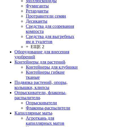
Моллюскоциды
Фумиганты
Ретарданты
Протравители семян
Десиканты
Средства для созревания
компоста
Средства для выгребных
ям и туалетов
+ ЕЩЕ 2
Оборудование для внесения
удобрений
Контейнеры для растений
Контейнеры для клубники
Контейнеры гибкие
тканые
Подвязка растений, опоры,
колышки, клипсы
Опрыскиватели, флаконы-
распылители
Опрыскиватели
Флаконы-распылители
Капиллярные маты
Агроткань для
капиллярных матов