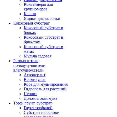
Контейнеры для
крупномеров
Кашпо
Ящики для выгонки
Кокосовый субстрат
Кокосовый субстрат в
блоках
Кокосовый субстрат в
брикетах
Кокосовый субстрат в
матах
Мульча садовая
Разрыхлители,
почвоулучшители,
влагоудержатели
Агроперлит
Вермикулит
Кора для мульчирования
Гидрогель для растений
Цеолит
Доломитовая мука
Торф, грунт, субстрат
Грунт торфяной
Субстрат на основе