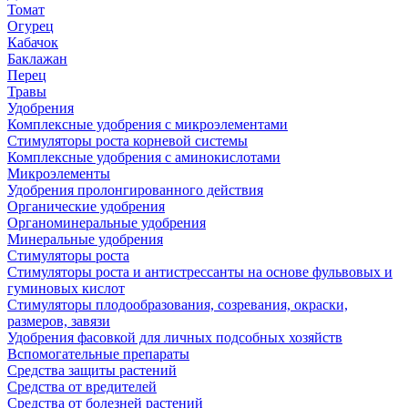
Томат
Огурец
Кабачок
Баклажан
Перец
Травы
Удобрения
Комплексные удобрения с микроэлементами
Стимуляторы роста корневой системы
Комплексные удобрения с аминокислотами
Микроэлементы
Удобрения пролонгированного действия
Органические удобрения
Органоминеральные удобрения
Минеральные удобрения
Стимуляторы роста
Стимуляторы роста и антистрессанты на основе фульвовых и
гуминовых кислот
Стимуляторы плодообразования, созревания, окраски,
размеров, завязи
Удобрения фасовкой для личных подсобных хозяйств
Вспомогательные препараты
Средства защиты растений
Средства от вредителей
Средства от болезней растений