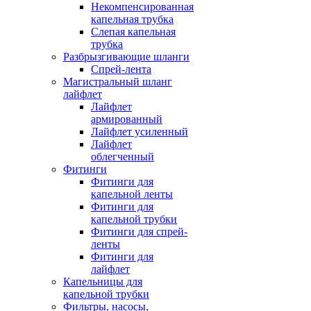
Некомпенсированная
капельная трубка
Слепая капельная
трубка
Разбрызгивающие шланги
Спрей-лента
Магистральный шланг
лайфлет
Лайфлет
армированный
Лайфлет усиленный
Лайфлет
облегченный
Фитинги
Фитинги для
капельной ленты
Фитинги для
капельной трубки
Фитинги для спрей-
ленты
Фитинги для
лайфлет
Капельницы для
капельной трубки
Фильтры, насосы,