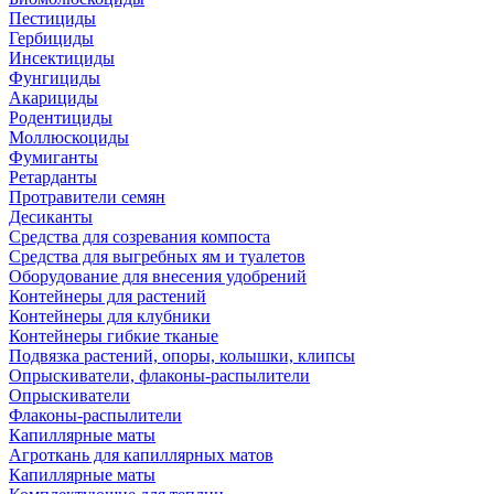
Пестициды
Гербициды
Инсектициды
Фунгициды
Акарициды
Родентициды
Моллюскоциды
Фумиганты
Ретарданты
Протравители семян
Десиканты
Средства для созревания компоста
Средства для выгребных ям и туалетов
Оборудование для внесения удобрений
Контейнеры для растений
Контейнеры для клубники
Контейнеры гибкие тканые
Подвязка растений, опоры, колышки, клипсы
Опрыскиватели, флаконы-распылители
Опрыскиватели
Флаконы-распылители
Капиллярные маты
Агроткань для капиллярных матов
Капиллярные маты