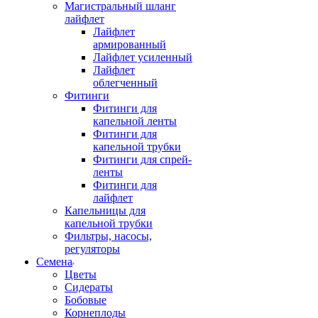
Магистральный шланг
лайфлет
Лайфлет
армированный
Лайфлет усиленный
Лайфлет
облегченный
Фитинги
Фитинги для
капельной ленты
Фитинги для
капельной трубки
Фитинги для спрей-
ленты
Фитинги для
лайфлет
Капельницы для
капельной трубки
Фильтры, насосы,
регуляторы
Семена
Цветы
Сидераты
Бобовые
Корнеплоды