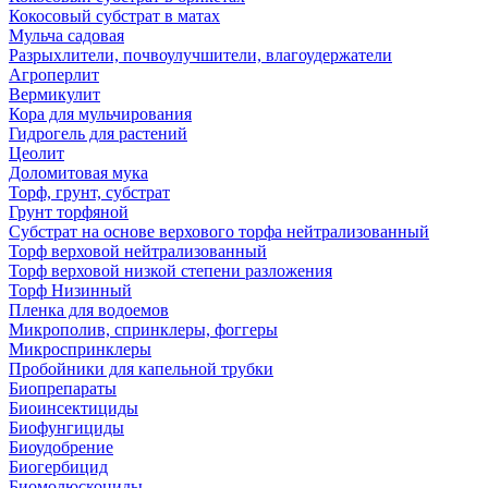
Кокосовый субстрат в матах
Мульча садовая
Разрыхлители, почвоулучшители, влагоудержатели
Агроперлит
Вермикулит
Кора для мульчирования
Гидрогель для растений
Цеолит
Доломитовая мука
Торф, грунт, субстрат
Грунт торфяной
Субстрат на основе верхового торфа нейтрализованный
Торф верховой нейтрализованный
Торф верховой низкой степени разложения
Торф Низинный
Пленка для водоемов
Микрополив, спринклеры, фоггеры
Микроспринклеры
Пробойники для капельной трубки
Биопрепараты
Биоинсектициды
Биофунгициды
Биоудобрение
Биогербицид
Биомолюскоциды