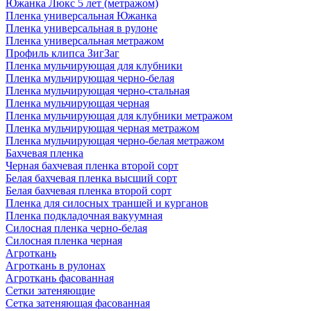
Южанка Люкс 5 лет (метражом)
Пленка универсальная Южанка
Пленка универсальная в рулоне
Пленка универсальная метражом
Профиль клипса ЗигЗаг
Пленка мульчирующая для клубники
Пленка мульчирующая черно-белая
Пленка мульчирующая черно-стальная
Пленка мульчирующая черная
Пленка мульчирующая для клубники метражом
Пленка мульчирующая черная метражом
Пленка мульчирующая черно-белая метражом
Бахчевая пленка
Черная бахчевая пленка второй сорт
Белая бахчевая пленка высший сорт
Белая бахчевая пленка второй сорт
Пленка для силосных траншей и курганов
Пленка подкладочная вакуумная
Силосная пленка черно-белая
Силосная пленка черная
Агроткань
Агроткань в рулонах
Агроткань фасованная
Сетки затеняющие
Сетка затеняющая фасованная