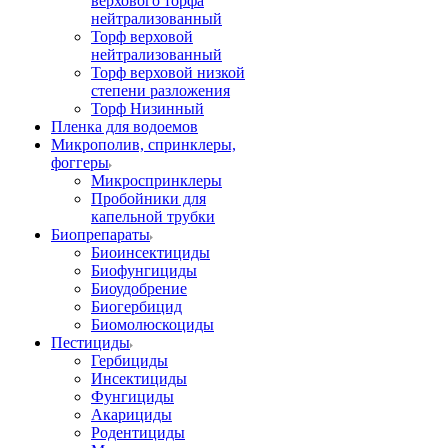
верхового торфа
нейтрализованный
Торф верховой
нейтрализованный
Торф верховой низкой
степени разложения
Торф Низинный
Пленка для водоемов
Микрополив, спринклеры,
фоггеры
Микроспринклеры
Пробойники для
капельной трубки
Биопрепараты
Биоинсектициды
Биофунгициды
Биоудобрение
Биогербицид
Биомолюскоциды
Пестициды
Гербициды
Инсектициды
Фунгициды
Акарициды
Родентициды