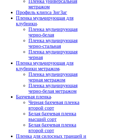
Пленка универсальная
метражом
Профиль клипса ЗигЗаг
Пленка мульчирующая для
клубники
Пленка мульчирующая
черно-белая
Пленка мульчирующая
черно-стальная
Пленка мульчирующая
черная
Пленка мульчирующая для
клубники метражом
Пленка мульчирующая
черная метражом
Пленка мульчирующая
черно-белая метражом
Бахчевая пленка
Черная бахчевая пленка
второй сорт
Белая бахчевая пленка
высший сорт
Белая бахчевая пленка
второй сорт
Пленка для силосных траншей и