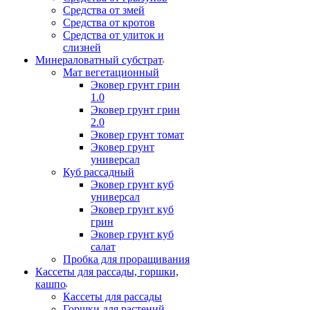
Средства от змей
Средства от кротов
Средства от улиток и
слизней
Минераловатный субстрат
Мат вегетационный
Эковер грунт грин
1.0
Эковер грунт грин
2.0
Эковер грунт томат
Эковер грунт
универсал
Куб рассадный
Эковер грунт куб
универсал
Эковер грунт куб
грин
Эковер грунт куб
салат
Пробка для проращивания
Кассеты для рассады, горшки,
кашпо
Кассеты для рассады
Горшки для растений