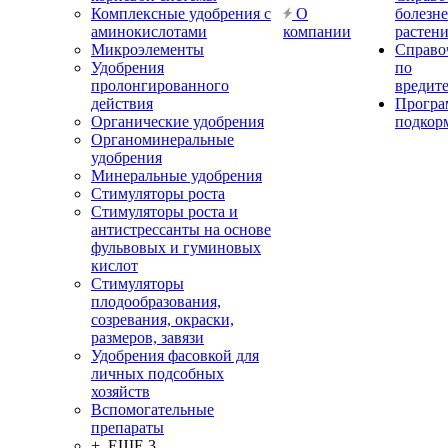
Комплексные удобрения с
О
болезн
аминокислотами
компании
растен
Микроэлементы
Справо
Удобрения
по
пролонгированного
вредит
действия
Прогр
Органические удобрения
подкор
Органоминеральные
удобрения
Минеральные удобрения
Стимуляторы роста
Стимуляторы роста и
антистрессанты на основе
фульвовых и гуминовых
кислот
Стимуляторы
плодообразования,
созревания, окраски,
размеров, завязи
Удобрения фасовкой для
личных подсобных
хозяйств
Вспомогательные
препараты
+ ЕЩЕ 3