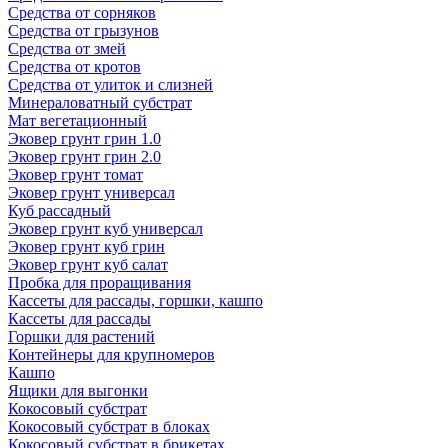
Средства от сорняков
Средства от грызунов
Средства от змей
Средства от кротов
Средства от улиток и слизней
Минераловатный субстрат
Мат вегетационный
Эковер грунт грин 1.0
Эковер грунт грин 2.0
Эковер грунт томат
Эковер грунт универсал
Куб рассадный
Эковер грунт куб универсал
Эковер грунт куб грин
Эковер грунт куб салат
Пробка для проращивания
Кассеты для рассады, горшки, кашпо
Кассеты для рассады
Горшки для растений
Контейнеры для крупномеров
Кашпо
Ящики для выгонки
Кокосовый субстрат
Кокосовый субстрат в блоках
Кокосовый субстрат в брикетах