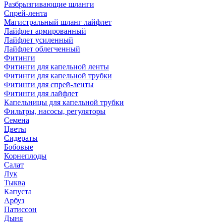
Разбрызгивающие шланги
Спрей-лента
Магистральный шланг лайфлет
Лайфлет армированный
Лайфлет усиленный
Лайфлет облегченный
Фитинги
Фитинги для капельной ленты
Фитинги для капельной трубки
Фитинги для спрей-ленты
Фитинги для лайфлет
Капельницы для капельной трубки
Фильтры, насосы, регуляторы
Семена
Цветы
Сидераты
Бобовые
Корнеплоды
Салат
Лук
Тыква
Капуста
Арбуз
Патиссон
Дыня