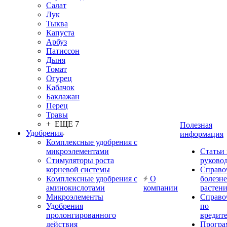
Салат
Лук
Тыква
Капуста
Арбуз
Патиссон
Дыня
Томат
Огурец
Кабачок
Баклажан
Перец
Травы
+ ЕЩЕ 7
Полезная
Удобрения
информация
Комплексные удобрения с
микроэлементами
Статьи
Стимуляторы роста
руково
корневой системы
Справо
Комплексные удобрения с
О
болезн
аминокислотами
компании
растен
Микроэлементы
Справо
Удобрения
по
пролонгированного
вредит
действия
Прогр