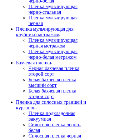
черно-белая
Пленка мульчирующая
черно-стальная
Пленка мульчирующая
черная
Пленка мульчирующая для
клубники метражом
Пленка мульчирующая
черная метражом
Пленка мульчирующая
черно-белая метражом
Бахчевая пленка
Черная бахчевая пленка
второй сорт
Белая бахчевая пленка
высший сорт
Белая бахчевая пленка
второй сорт
Пленка для силосных траншей и
курганов
Пленка подкладочная
вакуумная
Силосная пленка черно-
белая
Силосная пленка черная