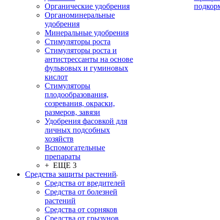
Органические удобрения
подкор
Органоминеральные
удобрения
Минеральные удобрения
Стимуляторы роста
Стимуляторы роста и
антистрессанты на основе
фульвовых и гуминовых
кислот
Стимуляторы
плодообразования,
созревания, окраски,
размеров, завязи
Удобрения фасовкой для
личных подсобных
хозяйств
Вспомогательные
препараты
+ ЕЩЕ 3
Средства защиты растений
Средства от вредителей
Средства от болезней
растений
Средства от сорняков
Средства от грызунов