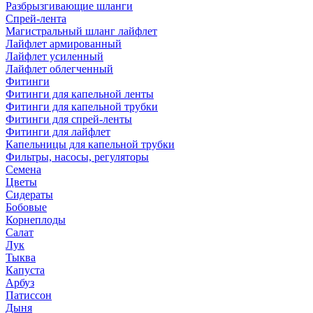
Разбрызгивающие шланги
Спрей-лента
Магистральный шланг лайфлет
Лайфлет армированный
Лайфлет усиленный
Лайфлет облегченный
Фитинги
Фитинги для капельной ленты
Фитинги для капельной трубки
Фитинги для спрей-ленты
Фитинги для лайфлет
Капельницы для капельной трубки
Фильтры, насосы, регуляторы
Семена
Цветы
Сидераты
Бобовые
Корнеплоды
Салат
Лук
Тыква
Капуста
Арбуз
Патиссон
Дыня