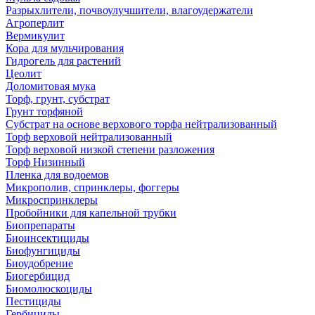
Разрыхлители, почвоулучшители, влагоудержатели
Агроперлит
Вермикулит
Кора для мульчирования
Гидрогель для растений
Цеолит
Доломитовая мука
Торф, грунт, субстрат
Грунт торфяной
Субстрат на основе верхового торфа нейтрализованный
Торф верховой нейтрализованный
Торф верховой низкой степени разложения
Торф Низинный
Пленка для водоемов
Микрополив, спринклеры, фоггеры
Микроспринклеры
Пробойники для капельной трубки
Биопрепараты
Биоинсектициды
Биофунгициды
Биоудобрение
Биогербицид
Биомолюскоциды
Пестициды
Гербициды