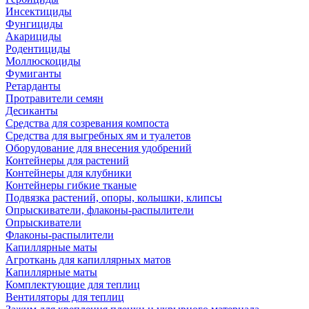
Инсектициды
Фунгициды
Акарициды
Родентициды
Моллюскоциды
Фумиганты
Ретарданты
Протравители семян
Десиканты
Средства для созревания компоста
Средства для выгребных ям и туалетов
Оборудование для внесения удобрений
Контейнеры для растений
Контейнеры для клубники
Контейнеры гибкие тканые
Подвязка растений, опоры, колышки, клипсы
Опрыскиватели, флаконы-распылители
Опрыскиватели
Флаконы-распылители
Капиллярные маты
Агроткань для капиллярных матов
Капиллярные маты
Комплектующие для теплиц
Вентиляторы для теплиц