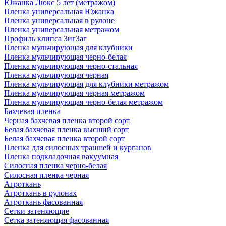
Южанка Люкс 5 лет (метражом)
Пленка универсальная Южанка
Пленка универсальная в рулоне
Пленка универсальная метражом
Профиль клипса ЗигЗаг
Пленка мульчирующая для клубники
Пленка мульчирующая черно-белая
Пленка мульчирующая черно-стальная
Пленка мульчирующая черная
Пленка мульчирующая для клубники метражом
Пленка мульчирующая черная метражом
Пленка мульчирующая черно-белая метражом
Бахчевая пленка
Черная бахчевая пленка второй сорт
Белая бахчевая пленка высший сорт
Белая бахчевая пленка второй сорт
Пленка для силосных траншей и курганов
Пленка подкладочная вакуумная
Силосная пленка черно-белая
Силосная пленка черная
Агроткань
Агроткань в рулонах
Агроткань фасованная
Сетки затеняющие
Сетка затеняющая фасованная