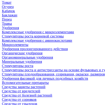
Томат
Огурец
Кабачок
Баклажан
Перец
Травы
Удобрения
Комплексные удобрения с микроэлементами
Стимуляторы роста корневой системы
Комплексные удобрения с аминокислотами
Микроэлементы
Удобрения пролонгированного действия
Органические удобрения
Органоминеральные удобрения
Минеральные удобрения
Стимуляторы роста
Стимуляторы роста и антистрессанты на основе фульвовых и 
Стимуляторы плодообразования, созревания, окраски, размеров,
Удобрения фасовкой для личных подсобных хозяйств
Вспомогательные препараты
Средства защиты растений
Средства от вредителей
Средства от болезней растений
Средства от сорняков
Средства от грызунов