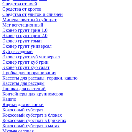
Средства от змей
Средства от кротов
Средства от улиток и слизней
Минераловатный субстрат
Мат вегетационный
Эковер грунт грин 1.0
Эковер грунт грин 2.0
Эковер грунт томат
Эковер грунт универсал
Куб рассадный
Эковер грунт куб универсал
Эковер грунт куб грин
Эковер грунт куб салат
Пробка для проращивания
Кассеты для рассады, горшки, кашпо
Кассеты для рассады
Горшки для растений
Контейнеры для крупномеров
Кашпо
Ящики для выгонки
Кокосовый субстрат
Кокосовый субстрат в блоках
Кокосовый субстрат в брикетах
Кокосовый субстрат в матах
Мульча садовая