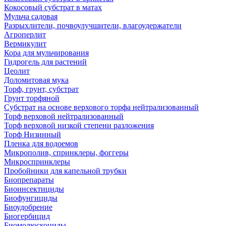
Кокосовый субстрат в матах
Мульча садовая
Разрыхлители, почвоулучшители, влагоудержатели
Агроперлит
Вермикулит
Кора для мульчирования
Гидрогель для растений
Цеолит
Доломитовая мука
Торф, грунт, субстрат
Грунт торфяной
Субстрат на основе верхового торфа нейтрализованный
Торф верховой нейтрализованный
Торф верховой низкой степени разложения
Торф Низинный
Пленка для водоемов
Микрополив, спринклеры, фоггеры
Микроспринклеры
Пробойники для капельной трубки
Биопрепараты
Биоинсектициды
Биофунгициды
Биоудобрение
Биогербицид
Биомолюскоциды