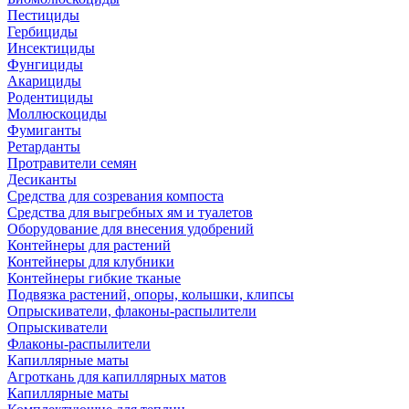
Пестициды
Гербициды
Инсектициды
Фунгициды
Акарициды
Родентициды
Моллюскоциды
Фумиганты
Ретарданты
Протравители семян
Десиканты
Средства для созревания компоста
Средства для выгребных ям и туалетов
Оборудование для внесения удобрений
Контейнеры для растений
Контейнеры для клубники
Контейнеры гибкие тканые
Подвязка растений, опоры, колышки, клипсы
Опрыскиватели, флаконы-распылители
Опрыскиватели
Флаконы-распылители
Капиллярные маты
Агроткань для капиллярных матов
Капиллярные маты