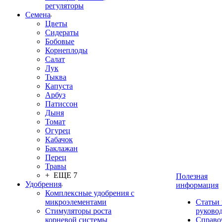
регуляторы
Семена
Цветы
Сидераты
Бобовые
Корнеплоды
Салат
Лук
Тыква
Капуста
Арбуз
Патиссон
Дыня
Томат
Огурец
Кабачок
Баклажан
Перец
Травы
+ ЕЩЕ 7
Полезная
Удобрения
информация
Комплексные удобрения с
микроэлементами
Статьи
Стимуляторы роста
руково
корневой системы
Справо