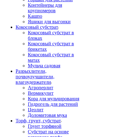
Контейнеры для
крупномеров
Кашпо
Ящики для выгонки
Кокосовый субстрат
Кокосовый субстрат в
блоках
Кокосовый субстрат в
брикетах
Кокосовый субстрат в
матах
Мульча садовая
Разрыхлители,
почвоулучшители,
влагоудержатели
Агроперлит
Вермикулит
Кора для мульчирования
Гидрогель для растений
Цеолит
Доломитовая мука
Торф, грунт, субстрат
Грунт торфяной
Субстрат на основе