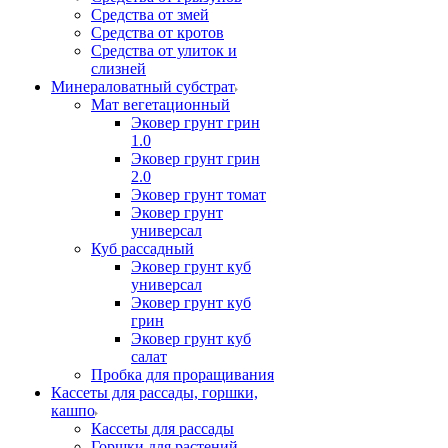
Средства от змей
Средства от кротов
Средства от улиток и
слизней
Минераловатный субстрат
Мат вегетационный
Эковер грунт грин
1.0
Эковер грунт грин
2.0
Эковер грунт томат
Эковер грунт
универсал
Куб рассадный
Эковер грунт куб
универсал
Эковер грунт куб
грин
Эковер грунт куб
салат
Пробка для проращивания
Кассеты для рассады, горшки,
кашпо
Кассеты для рассады
Горшки для растений