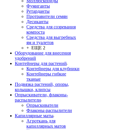
Моллюскоциды
Фумиганты
Ретарданты
Протравители семян
Десиканты
Средства для созревания
компоста
Средства для выгребных
ям и туалетов
+ ЕЩЕ 2
Оборудование для внесения
удобрений
Контейнеры для растений
Контейнеры для клубники
Контейнеры гибкие
тканые
Подвязка растений, опоры,
колышки, клипсы
Опрыскиватели, флаконы-
распылители
Опрыскиватели
Флаконы-распылители
Капиллярные маты
Агроткань для
капиллярных матов