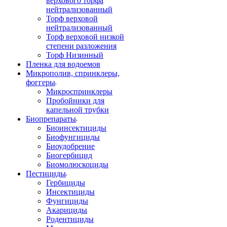
верхового торфа
нейтрализованный
Торф верховой
нейтрализованный
Торф верховой низкой
степени разложения
Торф Низинный
Пленка для водоемов
Микрополив, спринклеры,
фоггеры
Микроспринклеры
Пробойники для
капельной трубки
Биопрепараты
Биоинсектициды
Биофунгициды
Биоудобрение
Биогербицид
Биомолюскоциды
Пестициды
Гербициды
Инсектициды
Фунгициды
Акарициды
Родентициды