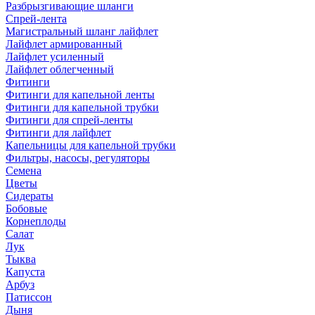
Разбрызгивающие шланги
Спрей-лента
Магистральный шланг лайфлет
Лайфлет армированный
Лайфлет усиленный
Лайфлет облегченный
Фитинги
Фитинги для капельной ленты
Фитинги для капельной трубки
Фитинги для спрей-ленты
Фитинги для лайфлет
Капельницы для капельной трубки
Фильтры, насосы, регуляторы
Семена
Цветы
Сидераты
Бобовые
Корнеплоды
Салат
Лук
Тыква
Капуста
Арбуз
Патиссон
Дыня