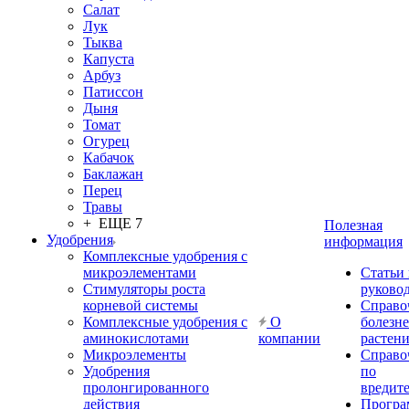
Салат
Лук
Тыква
Капуста
Арбуз
Патиссон
Дыня
Томат
Огурец
Кабачок
Баклажан
Перец
Травы
+ ЕЩЕ 7
Полезная
Удобрения
информация
Комплексные удобрения с
микроэлементами
Статьи
Стимуляторы роста
руково
корневой системы
Справо
Комплексные удобрения с
О
болезн
аминокислотами
компании
растен
Микроэлементы
Справо
Удобрения
по
пролонгированного
вредит
действия
Прогр