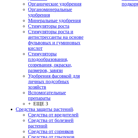
Органические удобрения
подкор
Органоминеральные
удобрения
Минеральные удобрения
Стимуляторы роста
Стимуляторы роста и
антистрессанты на основе
фульвовых и гуминовых
кислот
Стимуляторы
плодообразования,
созревания, окраски,
размеров, завязи
Удобрения фасовкой для
личных подсобных
хозяйств
Вспомогательные
препараты
+ ЕЩЕ 3
Средства защиты растений
Средства от вредителей
Средства от болезней
растений
Средства от сорняков
Средства от грызунов