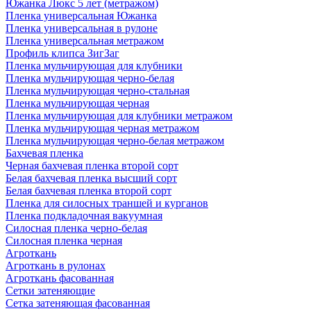
Южанка Люкс 5 лет (метражом)
Пленка универсальная Южанка
Пленка универсальная в рулоне
Пленка универсальная метражом
Профиль клипса ЗигЗаг
Пленка мульчирующая для клубники
Пленка мульчирующая черно-белая
Пленка мульчирующая черно-стальная
Пленка мульчирующая черная
Пленка мульчирующая для клубники метражом
Пленка мульчирующая черная метражом
Пленка мульчирующая черно-белая метражом
Бахчевая пленка
Черная бахчевая пленка второй сорт
Белая бахчевая пленка высший сорт
Белая бахчевая пленка второй сорт
Пленка для силосных траншей и курганов
Пленка подкладочная вакуумная
Силосная пленка черно-белая
Силосная пленка черная
Агроткань
Агроткань в рулонах
Агроткань фасованная
Сетки затеняющие
Сетка затеняющая фасованная