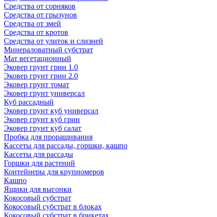
Средства от сорняков
Средства от грызунов
Средства от змей
Средства от кротов
Средства от улиток и слизней
Минераловатный субстрат
Мат вегетационный
Эковер грунт грин 1.0
Эковер грунт грин 2.0
Эковер грунт томат
Эковер грунт универсал
Куб рассадный
Эковер грунт куб универсал
Эковер грунт куб грин
Эковер грунт куб салат
Пробка для проращивания
Кассеты для рассады, горшки, кашпо
Кассеты для рассады
Горшки для растений
Контейнеры для крупномеров
Кашпо
Ящики для выгонки
Кокосовый субстрат
Кокосовый субстрат в блоках
Кокосовый субстрат в брикетах