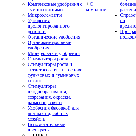
Комплексные удобрения с
О
болезн
аминокислотами
компании
растен
Микроэлементы
Справо
Удобрения
по
пролонгированного
вредит
действия
Прогр
Органические удобрения
подкор
Органоминеральные
удобрения
Минеральные удобрения
Стимуляторы роста
Стимуляторы роста и
антистрессанты на основе
фульвовых и гуминовых
кислот
Стимуляторы
плодообразования,
созревания, окраски,
размеров, завязи
Удобрения фасовкой для
личных подсобных
хозяйств
Вспомогательные
препараты
+ ЕЩЕ 3