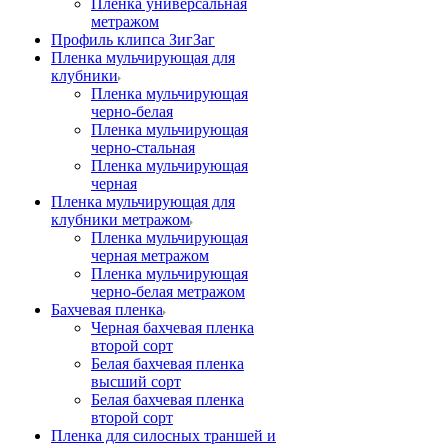
Пленка универсальная
метражом
Профиль клипса ЗигЗаг
Пленка мульчирующая для
клубники
Пленка мульчирующая
черно-белая
Пленка мульчирующая
черно-стальная
Пленка мульчирующая
черная
Пленка мульчирующая для
клубники метражом
Пленка мульчирующая
черная метражом
Пленка мульчирующая
черно-белая метражом
Бахчевая пленка
Черная бахчевая пленка
второй сорт
Белая бахчевая пленка
высший сорт
Белая бахчевая пленка
второй сорт
Пленка для силосных траншей и