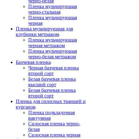
черно-белая
Пленка мульчирующая
черно-стальная
Пленка мульчирующая
черная
Пленка мульчирующая для
клубники метражом
Пленка мульчирующая
черная метражом
Пленка мульчирующая
черно-белая метражом
Бахчевая пленка
Черная бахчевая пленка
второй сорт
Белая бахчевая пленка
высший сорт
Белая бахчевая пленка
второй сорт
Пленка для силосных траншей и
курганов
Пленка подкладочная
вакуумная
Силосная пленка черно-
белая
Силосная пленка черная