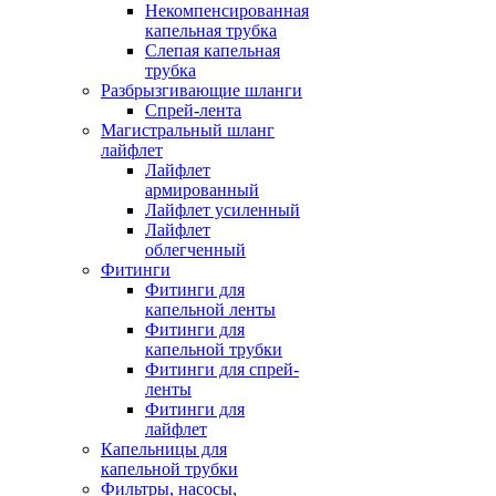
Некомпенсированная
капельная трубка
Слепая капельная
трубка
Разбрызгивающие шланги
Спрей-лента
Магистральный шланг
лайфлет
Лайфлет
армированный
Лайфлет усиленный
Лайфлет
облегченный
Фитинги
Фитинги для
капельной ленты
Фитинги для
капельной трубки
Фитинги для спрей-
ленты
Фитинги для
лайфлет
Капельницы для
капельной трубки
Фильтры, насосы,