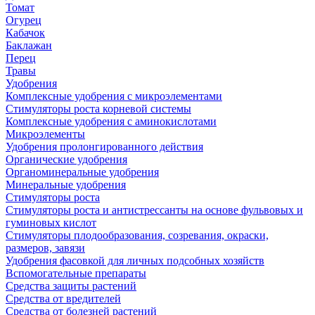
Томат
Огурец
Кабачок
Баклажан
Перец
Травы
Удобрения
Комплексные удобрения с микроэлементами
Стимуляторы роста корневой системы
Комплексные удобрения с аминокислотами
Микроэлементы
Удобрения пролонгированного действия
Органические удобрения
Органоминеральные удобрения
Минеральные удобрения
Стимуляторы роста
Стимуляторы роста и антистрессанты на основе фульвовых и
гуминовых кислот
Стимуляторы плодообразования, созревания, окраски,
размеров, завязи
Удобрения фасовкой для личных подсобных хозяйств
Вспомогательные препараты
Средства защиты растений
Средства от вредителей
Средства от болезней растений