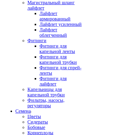
Магистральный шланг
лайфлет
Лайфлет
армированный
Лайфлет усиленный
Лайфлет
облегченный
Фитинги
Фитинги для
капельной ленты
Фитинги для
капельной трубки
Фитинги для спрей-
ленты
Фитинги для
лайфлет
Капельницы для
капельной трубки
Фильтры, насосы,
регуляторы
Семена
Цветы
Сидераты
Бобовые
Корнеплоды