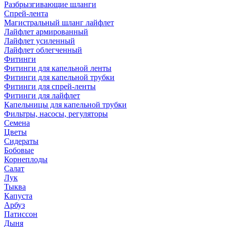
Разбрызгивающие шланги
Спрей-лента
Магистральный шланг лайфлет
Лайфлет армированный
Лайфлет усиленный
Лайфлет облегченный
Фитинги
Фитинги для капельной ленты
Фитинги для капельной трубки
Фитинги для спрей-ленты
Фитинги для лайфлет
Капельницы для капельной трубки
Фильтры, насосы, регуляторы
Семена
Цветы
Сидераты
Бобовые
Корнеплоды
Салат
Лук
Тыква
Капуста
Арбуз
Патиссон
Дыня