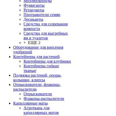
Моллюскоциды
Фумиганты
Ретарданты
Протравители семян
Десиканты
Средства для созревания
компоста
Средства для выгребных
ям и туалетов
+ ЕЩЕ 2
Оборудование для внесения
удобрений
Контейнеры для растений
Контейнеры для клубники
Контейнеры гибкие
тканые
Подвязка растений, опоры,
колышки, клипсы
Опрыскиватели, флаконы-
распылители
Опрыскиватели
Флаконы-распылители
Капиллярные маты
Агроткань для
капиллярных матов