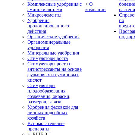
Комплексные удобрения с
О
болезн
аминокислотами
компании
растен
Микроэлементы
Справо
Удобрения
по
пролонгированного
вредит
действия
Прогр
Органические удобрения
подкор
Органоминеральные
удобрения
Минеральные удобрения
Стимуляторы роста
Стимуляторы роста и
антистрессанты на основе
фульвовых и гуминовых
кислот
Стимуляторы
плодообразования,
созревания, окраски,
размеров, завязи
Удобрения фасовкой для
личных подсобных
хозяйств
Вспомогательные
препараты
+ ЕЩЕ 3