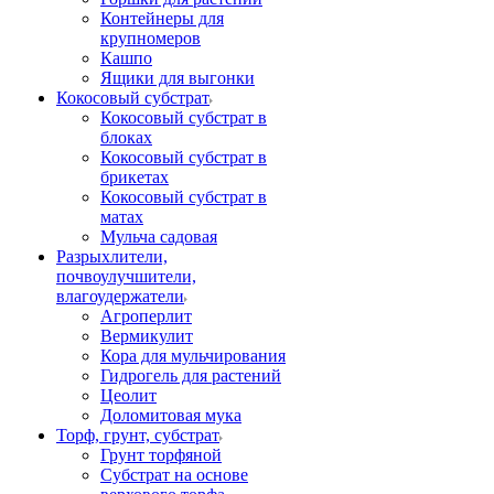
Контейнеры для
крупномеров
Кашпо
Ящики для выгонки
Кокосовый субстрат
Кокосовый субстрат в
блоках
Кокосовый субстрат в
брикетах
Кокосовый субстрат в
матах
Мульча садовая
Разрыхлители,
почвоулучшители,
влагоудержатели
Агроперлит
Вермикулит
Кора для мульчирования
Гидрогель для растений
Цеолит
Доломитовая мука
Торф, грунт, субстрат
Грунт торфяной
Субстрат на основе