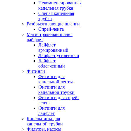
Некомпенсированная
капельная трубка
Слепая капельная
трубка
Разбрызгивающие шланги
Спрей-лента
Магистральный шланг
лайфлет
Лайфлет
армированный
Лайфлет усиленный
Лайфлет
облегченный
Фитинги
Фитинги для
капельной ленты
Фитинги для
капельной трубки
Фитинги для спрей-
ленты
Фитинги для
лайфлет
Капельницы для
капельной трубки
Фильтры, насосы,