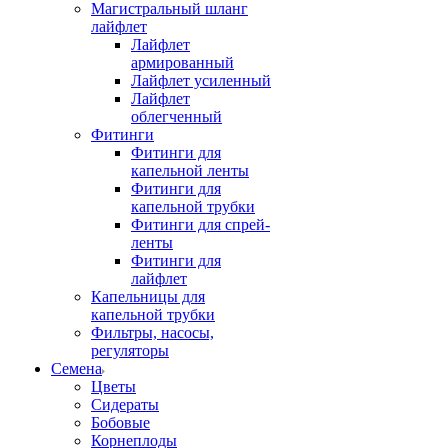
Магистральный шланг
лайфлет
Лайфлет
армированный
Лайфлет усиленный
Лайфлет
облегченный
Фитинги
Фитинги для
капельной ленты
Фитинги для
капельной трубки
Фитинги для спрей-
ленты
Фитинги для
лайфлет
Капельницы для
капельной трубки
Фильтры, насосы,
регуляторы
Семена
Цветы
Сидераты
Бобовые
Корнеплоды