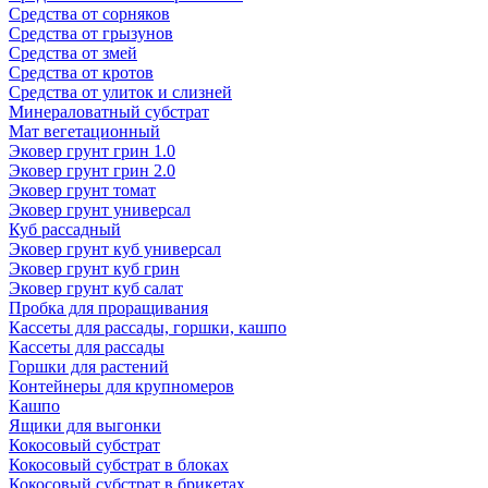
Средства от сорняков
Средства от грызунов
Средства от змей
Средства от кротов
Средства от улиток и слизней
Минераловатный субстрат
Мат вегетационный
Эковер грунт грин 1.0
Эковер грунт грин 2.0
Эковер грунт томат
Эковер грунт универсал
Куб рассадный
Эковер грунт куб универсал
Эковер грунт куб грин
Эковер грунт куб салат
Пробка для проращивания
Кассеты для рассады, горшки, кашпо
Кассеты для рассады
Горшки для растений
Контейнеры для крупномеров
Кашпо
Ящики для выгонки
Кокосовый субстрат
Кокосовый субстрат в блоках
Кокосовый субстрат в брикетах