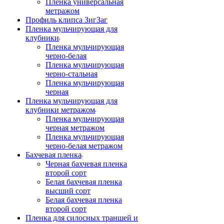
Пленка универсальная
метражом
Профиль клипса ЗигЗаг
Пленка мульчирующая для
клубники
Пленка мульчирующая
черно-белая
Пленка мульчирующая
черно-стальная
Пленка мульчирующая
черная
Пленка мульчирующая для
клубники метражом
Пленка мульчирующая
черная метражом
Пленка мульчирующая
черно-белая метражом
Бахчевая пленка
Черная бахчевая пленка
второй сорт
Белая бахчевая пленка
высший сорт
Белая бахчевая пленка
второй сорт
Пленка для силосных траншей и