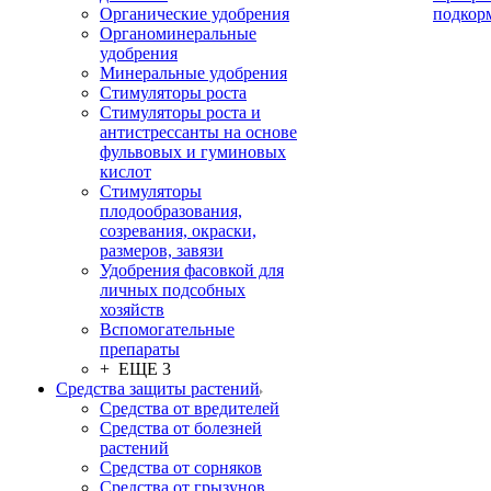
Органические удобрения
подкор
Органоминеральные
удобрения
Минеральные удобрения
Стимуляторы роста
Стимуляторы роста и
антистрессанты на основе
фульвовых и гуминовых
кислот
Стимуляторы
плодообразования,
созревания, окраски,
размеров, завязи
Удобрения фасовкой для
личных подсобных
хозяйств
Вспомогательные
препараты
+ ЕЩЕ 3
Средства защиты растений
Средства от вредителей
Средства от болезней
растений
Средства от сорняков
Средства от грызунов