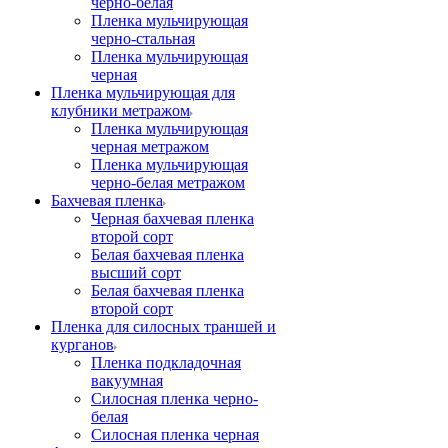
черно-белая
Пленка мульчирующая
черно-стальная
Пленка мульчирующая
черная
Пленка мульчирующая для
клубники метражом
Пленка мульчирующая
черная метражом
Пленка мульчирующая
черно-белая метражом
Бахчевая пленка
Черная бахчевая пленка
второй сорт
Белая бахчевая пленка
высший сорт
Белая бахчевая пленка
второй сорт
Пленка для силосных траншей и
курганов
Пленка подкладочная
вакуумная
Силосная пленка черно-
белая
Силосная пленка черная