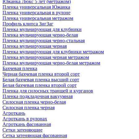
Южанка Люкс 5 лет (метражом)
Пленка универсальная Южанка
Пленка универсальная в рулоне
Пленка универсальная метражом
Профиль клипса ЗигЗаг
Пленка мульчирующая для клубники
Пленка мульчирующая черно-белая
Пленка мульчирующая черно-стальная
Пленка мульчирующая черная
Пленка мульчирующая для клубники метражом
Пленка мульчирующая черная метражом
Пленка мульчирующая черно-белая метражом
Бахчевая пленка
Черная бахчевая пленка второй сорт
Белая бахчевая пленка высший сорт
Белая бахчевая пленка второй сорт
Пленка для силосных траншей и курганов
Пленка подкладочная вакуумная
Силосная пленка черно-белая
Силосная пленка черная
Агроткань
Агроткань в рулонах
Агроткань фасованная
Сетки затеняющие
Сетка затеняющая фасованная