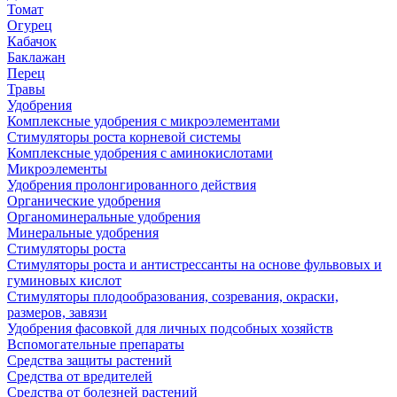
Томат
Огурец
Кабачок
Баклажан
Перец
Травы
Удобрения
Комплексные удобрения с микроэлементами
Стимуляторы роста корневой системы
Комплексные удобрения с аминокислотами
Микроэлементы
Удобрения пролонгированного действия
Органические удобрения
Органоминеральные удобрения
Минеральные удобрения
Стимуляторы роста
Стимуляторы роста и антистрессанты на основе фульвовых и
гуминовых кислот
Стимуляторы плодообразования, созревания, окраски,
размеров, завязи
Удобрения фасовкой для личных подсобных хозяйств
Вспомогательные препараты
Средства защиты растений
Средства от вредителей
Средства от болезней растений