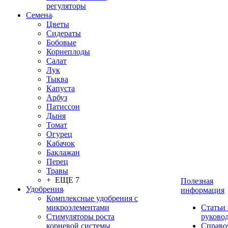
регуляторы
Семена
Цветы
Сидераты
Бобовые
Корнеплоды
Салат
Лук
Тыква
Капуста
Арбуз
Патиссон
Дыня
Томат
Огурец
Кабачок
Баклажан
Перец
Травы
+ ЕЩЕ 7
Полезная
Удобрения
информация
Комплексные удобрения с
микроэлементами
Статьи
Стимуляторы роста
руково
корневой системы
Справо