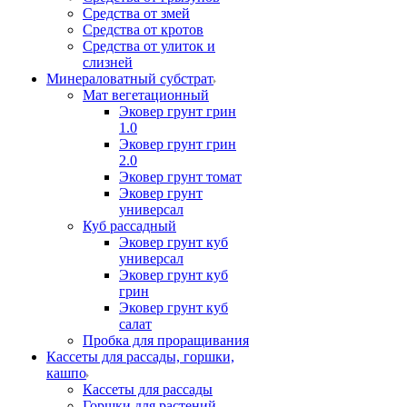
Средства от змей
Средства от кротов
Средства от улиток и
слизней
Минераловатный субстрат
Мат вегетационный
Эковер грунт грин
1.0
Эковер грунт грин
2.0
Эковер грунт томат
Эковер грунт
универсал
Куб рассадный
Эковер грунт куб
универсал
Эковер грунт куб
грин
Эковер грунт куб
салат
Пробка для проращивания
Кассеты для рассады, горшки,
кашпо
Кассеты для рассады
Горшки для растений