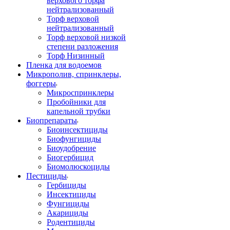
верхового торфа
нейтрализованный
Торф верховой
нейтрализованный
Торф верховой низкой
степени разложения
Торф Низинный
Пленка для водоемов
Микрополив, спринклеры,
фоггеры
Микроспринклеры
Пробойники для
капельной трубки
Биопрепараты
Биоинсектициды
Биофунгициды
Биоудобрение
Биогербицид
Биомолюскоциды
Пестициды
Гербициды
Инсектициды
Фунгициды
Акарициды
Родентициды