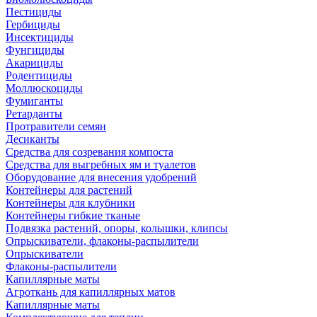
Пестициды
Гербициды
Инсектициды
Фунгициды
Акарициды
Родентициды
Моллюскоциды
Фумиганты
Ретарданты
Протравители семян
Десиканты
Средства для созревания компоста
Средства для выгребных ям и туалетов
Оборудование для внесения удобрений
Контейнеры для растений
Контейнеры для клубники
Контейнеры гибкие тканые
Подвязка растений, опоры, колышки, клипсы
Опрыскиватели, флаконы-распылители
Опрыскиватели
Флаконы-распылители
Капиллярные маты
Агроткань для капиллярных матов
Капиллярные маты