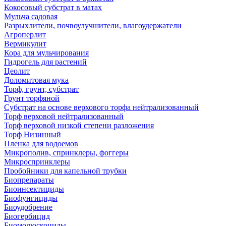
Кокосовый субстрат в матах
Мульча садовая
Разрыхлители, почвоулучшители, влагоудержатели
Агроперлит
Вермикулит
Кора для мульчирования
Гидрогель для растений
Цеолит
Доломитовая мука
Торф, грунт, субстрат
Грунт торфяной
Субстрат на основе верхового торфа нейтрализованный
Торф верховой нейтрализованный
Торф верховой низкой степени разложения
Торф Низинный
Пленка для водоемов
Микрополив, спринклеры, фоггеры
Микроспринклеры
Пробойники для капельной трубки
Биопрепараты
Биоинсектициды
Биофунгициды
Биоудобрение
Биогербицид
Биомолюскоциды