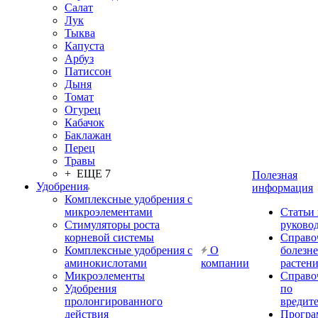
Салат
Лук
Тыква
Капуста
Арбуз
Патиссон
Дыня
Томат
Огурец
Кабачок
Баклажан
Перец
Травы
+ ЕЩЕ 7
Полезная
Удобрения
информация
Комплексные удобрения с
микроэлементами
Статьи
Стимуляторы роста
руково
корневой системы
Справо
Комплексные удобрения с
О
болезн
аминокислотами
компании
растен
Микроэлементы
Справо
Удобрения
по
пролонгированного
вредит
действия
Прогр