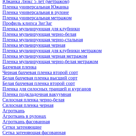
Южанка Люкс 5 лет (метражом)
Пленка универсальная Южанка
Пленка универсальная в рулоне
Пленка универсальная метражом
Профиль клипса ЗигЗаг
Пленка мульчирующая для клубники
Пленка мульчирующая черно-белая
Пленка мульчирующая черно-стальная
Пленка мульчирующая черная
Пленка мульчирующая для клубники метражом
Пленка мульчирующая черная метражом
Пленка мульчирующая черно-белая метражом
Бахчевая пленка
Черная бахчевая пленка второй сорт
Белая бахчевая пленка высший сорт
Белая бахчевая пленка второй сорт
Пленка для силосных траншей и курганов
Пленка подкладочная вакуумная
Силосная пленка черно-белая
Силосная пленка черная
Агроткань
Агроткань в рулонах
Агроткань фасованная
Сетки затеняющие
Сетка затеняющая фасованная