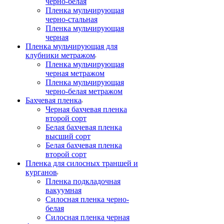
черно-белая
Пленка мульчирующая
черно-стальная
Пленка мульчирующая
черная
Пленка мульчирующая для
клубники метражом
Пленка мульчирующая
черная метражом
Пленка мульчирующая
черно-белая метражом
Бахчевая пленка
Черная бахчевая пленка
второй сорт
Белая бахчевая пленка
высший сорт
Белая бахчевая пленка
второй сорт
Пленка для силосных траншей и
курганов
Пленка подкладочная
вакуумная
Силосная пленка черно-
белая
Силосная пленка черная