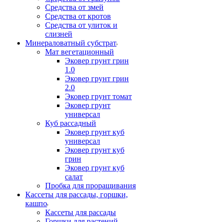
Средства от змей
Средства от кротов
Средства от улиток и
слизней
Минераловатный субстрат
Мат вегетационный
Эковер грунт грин
1.0
Эковер грунт грин
2.0
Эковер грунт томат
Эковер грунт
универсал
Куб рассадный
Эковер грунт куб
универсал
Эковер грунт куб
грин
Эковер грунт куб
салат
Пробка для проращивания
Кассеты для рассады, горшки,
кашпо
Кассеты для рассады
Горшки для растений