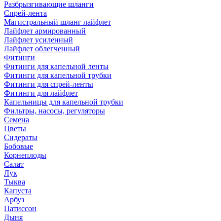
Разбрызгивающие шланги
Спрей-лента
Магистральный шланг лайфлет
Лайфлет армированный
Лайфлет усиленный
Лайфлет облегченный
Фитинги
Фитинги для капельной ленты
Фитинги для капельной трубки
Фитинги для спрей-ленты
Фитинги для лайфлет
Капельницы для капельной трубки
Фильтры, насосы, регуляторы
Семена
Цветы
Сидераты
Бобовые
Корнеплоды
Салат
Лук
Тыква
Капуста
Арбуз
Патиссон
Дыня