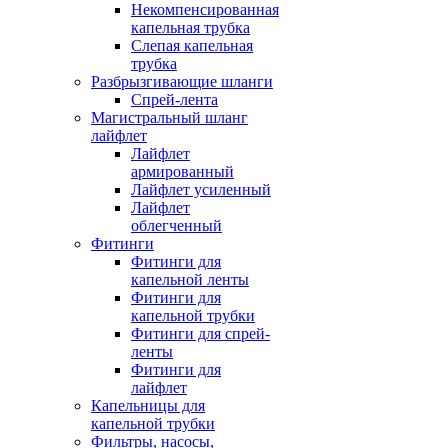
Некомпенсированная
капельная трубка
Слепая капельная
трубка
Разбрызгивающие шланги
Спрей-лента
Магистральный шланг
лайфлет
Лайфлет
армированный
Лайфлет усиленный
Лайфлет
облегченный
Фитинги
Фитинги для
капельной ленты
Фитинги для
капельной трубки
Фитинги для спрей-
ленты
Фитинги для
лайфлет
Капельницы для
капельной трубки
Фильтры, насосы,