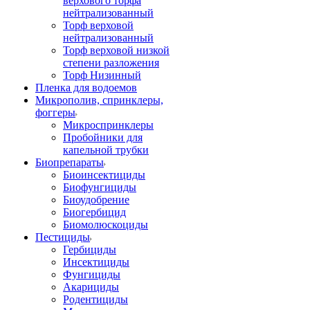
верхового торфа
нейтрализованный
Торф верховой
нейтрализованный
Торф верховой низкой
степени разложения
Торф Низинный
Пленка для водоемов
Микрополив, спринклеры,
фоггеры
Микроспринклеры
Пробойники для
капельной трубки
Биопрепараты
Биоинсектициды
Биофунгициды
Биоудобрение
Биогербицид
Биомолюскоциды
Пестициды
Гербициды
Инсектициды
Фунгициды
Акарициды
Родентициды