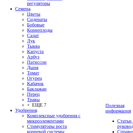
регуляторы
Семена
Цветы
Сидераты
Бобовые
Корнеплоды
Салат
Лук
Тыква
Капуста
Арбуз
Патиссон
Дыня
Томат
Огурец
Кабачок
Баклажан
Перец
Травы
+ ЕЩЕ 7
Полезная
Удобрения
информация
Комплексные удобрения с
микроэлементами
Статьи
Стимуляторы роста
руково
корневой системы
Справо