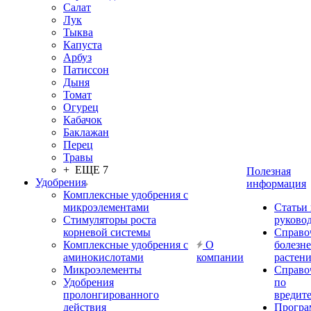
Салат
Лук
Тыква
Капуста
Арбуз
Патиссон
Дыня
Томат
Огурец
Кабачок
Баклажан
Перец
Травы
+ ЕЩЕ 7
Полезная
Удобрения
информация
Комплексные удобрения с
микроэлементами
Статьи
Стимуляторы роста
руково
корневой системы
Справо
Комплексные удобрения с
О
болезн
аминокислотами
компании
растен
Микроэлементы
Справо
Удобрения
по
пролонгированного
вредит
действия
Прогр