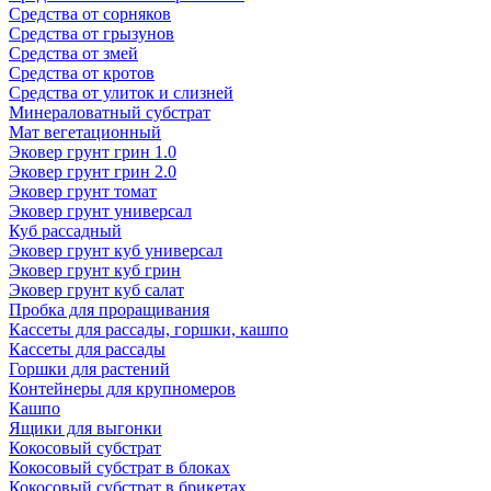
Средства от сорняков
Средства от грызунов
Средства от змей
Средства от кротов
Средства от улиток и слизней
Минераловатный субстрат
Мат вегетационный
Эковер грунт грин 1.0
Эковер грунт грин 2.0
Эковер грунт томат
Эковер грунт универсал
Куб рассадный
Эковер грунт куб универсал
Эковер грунт куб грин
Эковер грунт куб салат
Пробка для проращивания
Кассеты для рассады, горшки, кашпо
Кассеты для рассады
Горшки для растений
Контейнеры для крупномеров
Кашпо
Ящики для выгонки
Кокосовый субстрат
Кокосовый субстрат в блоках
Кокосовый субстрат в брикетах