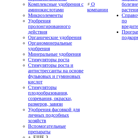
Комплексные удобрения с
О
болезн
аминокислотами
компании
растен
Микроэлементы
Справо
Удобрения
по
пролонгированного
вредит
действия
Прогр
Органические удобрения
подкор
Органоминеральные
удобрения
Минеральные удобрения
Стимуляторы роста
Стимуляторы роста и
антистрессанты на основе
фульвовых и гуминовых
кислот
Стимуляторы
плодообразования,
созревания, окраски,
размеров, завязи
Удобрения фасовкой для
личных подсобных
хозяйств
Вспомогательные
препараты
+ ЕЩЕ 3