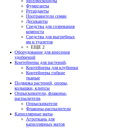
Моллюскоциды
Фумиганты
Ретарданты
Протравители семян
Десиканты
Средства для созревания
компоста
Средства для выгребных
ям и туалетов
+ ЕЩЕ 2
Оборудование для внесения
удобрений
Контейнеры для растений
Контейнеры для клубники
Контейнеры гибкие
тканые
Подвязка растений, опоры,
колышки, клипсы
Опрыскиватели, флаконы-
распылители
Опрыскиватели
Флаконы-распылители
Капиллярные маты
Агроткань для
капиллярных матов