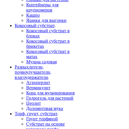
Контейнеры для
крупномеров
Кашпо
Ящики для выгонки
Кокосовый субстрат
Кокосовый субстрат в
блоках
Кокосовый субстрат в
брикетах
Кокосовый субстрат в
матах
Мульча садовая
Разрыхлители,
почвоулучшители,
влагоудержатели
Агроперлит
Вермикулит
Кора для мульчирования
Гидрогель для растений
Цеолит
Доломитовая мука
Торф, грунт, субстрат
Грунт торфяной
Субстрат на основе