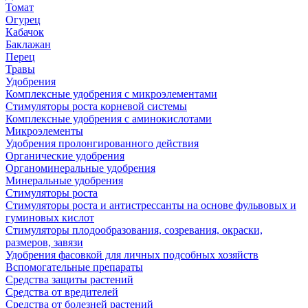
Томат
Огурец
Кабачок
Баклажан
Перец
Травы
Удобрения
Комплексные удобрения с микроэлементами
Стимуляторы роста корневой системы
Комплексные удобрения с аминокислотами
Микроэлементы
Удобрения пролонгированного действия
Органические удобрения
Органоминеральные удобрения
Минеральные удобрения
Стимуляторы роста
Стимуляторы роста и антистрессанты на основе фульвовых и
гуминовых кислот
Стимуляторы плодообразования, созревания, окраски,
размеров, завязи
Удобрения фасовкой для личных подсобных хозяйств
Вспомогательные препараты
Средства защиты растений
Средства от вредителей
Средства от болезней растений