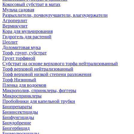
Кокосовый субстрат в матах
Мульча садовая
Разрыхлители, почвоулучшители, влагоудержатели
Агроперлит
Вермикулит
Кора для мульчирования
Гидрогель для растений
Цеолит
Доломитовая мука
Торф, грунт, субстрат
Грунт торфяной
Субстрат на основе верхового торфа нейтрализованный
Торф верховой нейтрализованный
Торф верховой низкой степени разложения
Торф Низинный
Пленка для водоемов
Микрополив, спринклеры, фоггеры
Микроспринклеры
Пробойники для капельной трубки
Биопрепараты
Биоинсектициды
Биофунгициды
Биоудобрение
Биогербицид
Биомолюскоциды