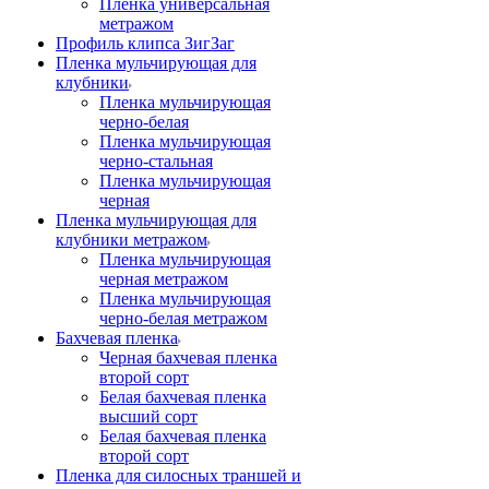
Пленка универсальная
метражом
Профиль клипса ЗигЗаг
Пленка мульчирующая для
клубники
Пленка мульчирующая
черно-белая
Пленка мульчирующая
черно-стальная
Пленка мульчирующая
черная
Пленка мульчирующая для
клубники метражом
Пленка мульчирующая
черная метражом
Пленка мульчирующая
черно-белая метражом
Бахчевая пленка
Черная бахчевая пленка
второй сорт
Белая бахчевая пленка
высший сорт
Белая бахчевая пленка
второй сорт
Пленка для силосных траншей и