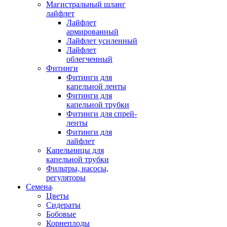
Магистральный шланг
лайфлет
Лайфлет
армированный
Лайфлет усиленный
Лайфлет
облегченный
Фитинги
Фитинги для
капельной ленты
Фитинги для
капельной трубки
Фитинги для спрей-
ленты
Фитинги для
лайфлет
Капельницы для
капельной трубки
Фильтры, насосы,
регуляторы
Семена
Цветы
Сидераты
Бобовые
Корнеплоды