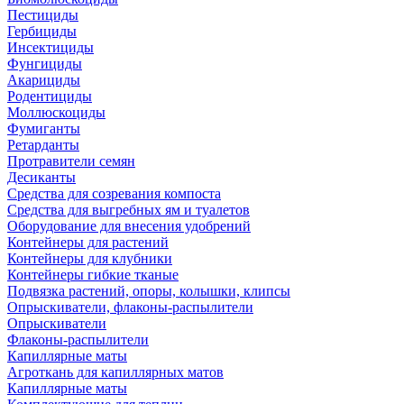
Пестициды
Гербициды
Инсектициды
Фунгициды
Акарициды
Родентициды
Моллюскоциды
Фумиганты
Ретарданты
Протравители семян
Десиканты
Средства для созревания компоста
Средства для выгребных ям и туалетов
Оборудование для внесения удобрений
Контейнеры для растений
Контейнеры для клубники
Контейнеры гибкие тканые
Подвязка растений, опоры, колышки, клипсы
Опрыскиватели, флаконы-распылители
Опрыскиватели
Флаконы-распылители
Капиллярные маты
Агроткань для капиллярных матов
Капиллярные маты