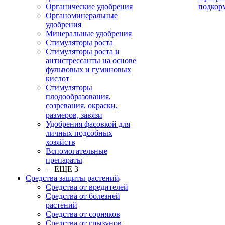
Органические удобрения
подкор
Органоминеральные
удобрения
Минеральные удобрения
Стимуляторы роста
Стимуляторы роста и
антистрессанты на основе
фульвовых и гуминовых
кислот
Стимуляторы
плодообразования,
созревания, окраски,
размеров, завязи
Удобрения фасовкой для
личных подсобных
хозяйств
Вспомогательные
препараты
+ ЕЩЕ 3
Средства защиты растений
Средства от вредителей
Средства от болезней
растений
Средства от сорняков
Средства от грызунов