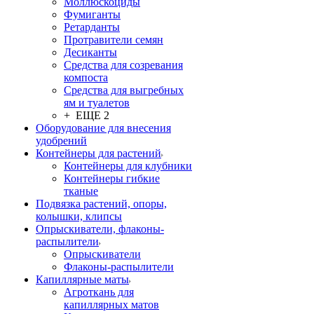
Моллюскоциды
Фумиганты
Ретарданты
Протравители семян
Десиканты
Средства для созревания
компоста
Средства для выгребных
ям и туалетов
+ ЕЩЕ 2
Оборудование для внесения
удобрений
Контейнеры для растений
Контейнеры для клубники
Контейнеры гибкие
тканые
Подвязка растений, опоры,
колышки, клипсы
Опрыскиватели, флаконы-
распылители
Опрыскиватели
Флаконы-распылители
Капиллярные маты
Агроткань для
капиллярных матов