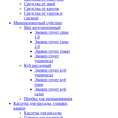
Средства от змей
Средства от кротов
Средства от улиток и
слизней
Минераловатный субстрат
Мат вегетационный
Эковер грунт грин
1.0
Эковер грунт грин
2.0
Эковер грунт томат
Эковер грунт
универсал
Куб рассадный
Эковер грунт куб
универсал
Эковер грунт куб
грин
Эковер грунт куб
салат
Пробка для проращивания
Кассеты для рассады, горшки,
кашпо
Кассеты для рассады
Горшки для растений