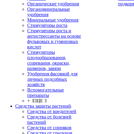
Органические удобрения
подкор
Органоминеральные
удобрения
Минеральные удобрения
Стимуляторы роста
Стимуляторы роста и
антистрессанты на основе
фульвовых и гуминовых
кислот
Стимуляторы
плодообразования,
созревания, окраски,
размеров, завязи
Удобрения фасовкой для
личных подсобных
хозяйств
Вспомогательные
препараты
+ ЕЩЕ 3
Средства защиты растений
Средства от вредителей
Средства от болезней
растений
Средства от сорняков
Средства от грызунов