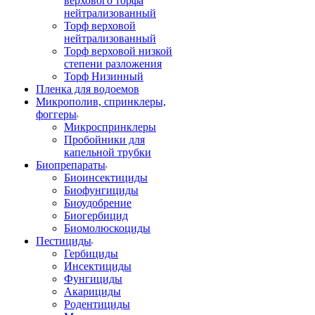
верхового торфа
нейтрализованный
Торф верховой
нейтрализованный
Торф верховой низкой
степени разложения
Торф Низинный
Пленка для водоемов
Микрополив, спринклеры,
фоггеры
Микроспринклеры
Пробойники для
капельной трубки
Биопрепараты
Биоинсектициды
Биофунгициды
Биоудобрение
Биогербицид
Биомолюскоциды
Пестициды
Гербициды
Инсектициды
Фунгициды
Акарициды
Родентициды