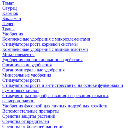
Томат
Огурец
Кабачок
Баклажан
Перец
Травы
Удобрения
Комплексные удобрения с микроэлементами
Стимуляторы роста корневой системы
Комплексные удобрения с аминокислотами
Микроэлементы
Удобрения пролонгированного действия
Органические удобрения
Органоминеральные удобрения
Минеральные удобрения
Стимуляторы роста
Стимуляторы роста и антистрессанты на основе фульвовых и
гуминовых кислот
Стимуляторы плодообразования, созревания, окраски,
размеров, завязи
Удобрения фасовкой для личных подсобных хозяйств
Вспомогательные препараты
Средства защиты растений
Средства от вредителей
Средства от болезней растений