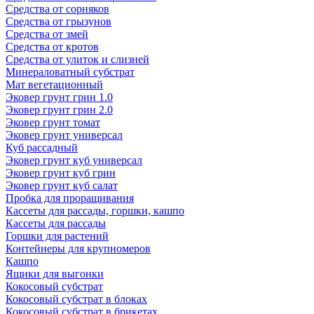
Средства от сорняков
Средства от грызунов
Средства от змей
Средства от кротов
Средства от улиток и слизней
Минераловатный субстрат
Мат вегетационный
Эковер грунт грин 1.0
Эковер грунт грин 2.0
Эковер грунт томат
Эковер грунт универсал
Куб рассадный
Эковер грунт куб универсал
Эковер грунт куб грин
Эковер грунт куб салат
Пробка для проращивания
Кассеты для рассады, горшки, кашпо
Кассеты для рассады
Горшки для растений
Контейнеры для крупномеров
Кашпо
Ящики для выгонки
Кокосовый субстрат
Кокосовый субстрат в блоках
Кокосовый субстрат в брикетах