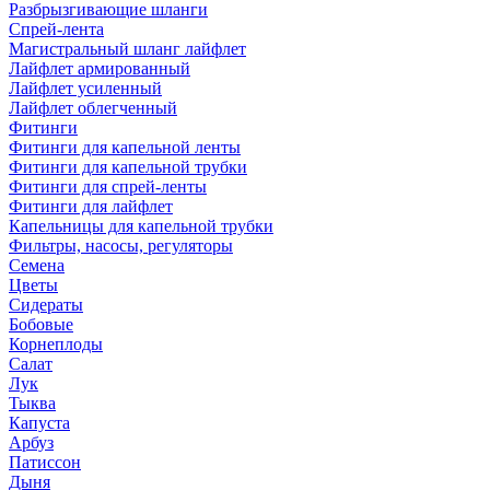
Разбрызгивающие шланги
Спрей-лента
Магистральный шланг лайфлет
Лайфлет армированный
Лайфлет усиленный
Лайфлет облегченный
Фитинги
Фитинги для капельной ленты
Фитинги для капельной трубки
Фитинги для спрей-ленты
Фитинги для лайфлет
Капельницы для капельной трубки
Фильтры, насосы, регуляторы
Семена
Цветы
Сидераты
Бобовые
Корнеплоды
Салат
Лук
Тыква
Капуста
Арбуз
Патиссон
Дыня