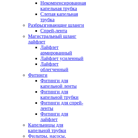
Некомпенсированная
капельная трубка
Слепая капельная
трубка
Разбрызгивающие шланги
Спрей-лента
Магистральный шланг
лайфлет
Лайфлет
армированный
Лайфлет усиленный
Лайфлет
облегченный
Фитинги
Фитинги для
капельной ленты
Фитинги для
капельной трубки
Фитинги для спрей-
ленты
Фитинги для
лайфлет
Капельницы для
капельной трубки
Фильтры, насосы,