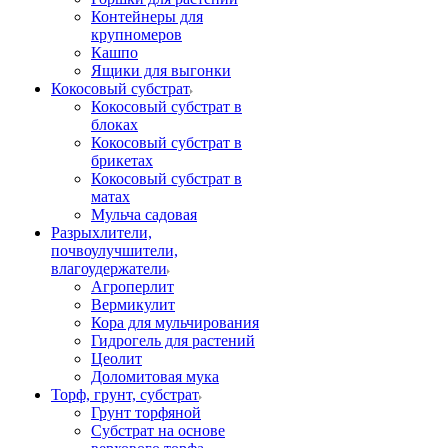
Контейнеры для
крупномеров
Кашпо
Ящики для выгонки
Кокосовый субстрат
Кокосовый субстрат в
блоках
Кокосовый субстрат в
брикетах
Кокосовый субстрат в
матах
Мульча садовая
Разрыхлители,
почвоулучшители,
влагоудержатели
Агроперлит
Вермикулит
Кора для мульчирования
Гидрогель для растений
Цеолит
Доломитовая мука
Торф, грунт, субстрат
Грунт торфяной
Субстрат на основе