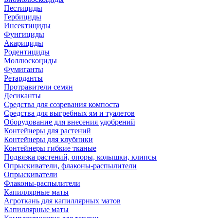
Пестициды
Гербициды
Инсектициды
Фунгициды
Акарициды
Родентициды
Моллюскоциды
Фумиганты
Ретарданты
Протравители семян
Десиканты
Средства для созревания компоста
Средства для выгребных ям и туалетов
Оборудование для внесения удобрений
Контейнеры для растений
Контейнеры для клубники
Контейнеры гибкие тканые
Подвязка растений, опоры, колышки, клипсы
Опрыскиватели, флаконы-распылители
Опрыскиватели
Флаконы-распылители
Капиллярные маты
Агроткань для капиллярных матов
Капиллярные маты