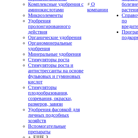
Комплексные удобрения с
О
болезн
аминокислотами
компании
растен
Микроэлементы
Справо
Удобрения
по
пролонгированного
вредит
действия
Прогр
Органические удобрения
подкор
Органоминеральные
удобрения
Минеральные удобрения
Стимуляторы роста
Стимуляторы роста и
антистрессанты на основе
фульвовых и гуминовых
кислот
Стимуляторы
плодообразования,
созревания, окраски,
размеров, завязи
Удобрения фасовкой для
личных подсобных
хозяйств
Вспомогательные
препараты
+ ЕЩЕ 3