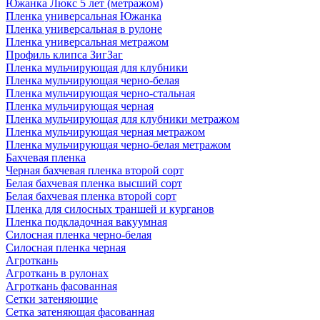
Южанка Люкс 5 лет (метражом)
Пленка универсальная Южанка
Пленка универсальная в рулоне
Пленка универсальная метражом
Профиль клипса ЗигЗаг
Пленка мульчирующая для клубники
Пленка мульчирующая черно-белая
Пленка мульчирующая черно-стальная
Пленка мульчирующая черная
Пленка мульчирующая для клубники метражом
Пленка мульчирующая черная метражом
Пленка мульчирующая черно-белая метражом
Бахчевая пленка
Черная бахчевая пленка второй сорт
Белая бахчевая пленка высший сорт
Белая бахчевая пленка второй сорт
Пленка для силосных траншей и курганов
Пленка подкладочная вакуумная
Силосная пленка черно-белая
Силосная пленка черная
Агроткань
Агроткань в рулонах
Агроткань фасованная
Сетки затеняющие
Сетка затеняющая фасованная