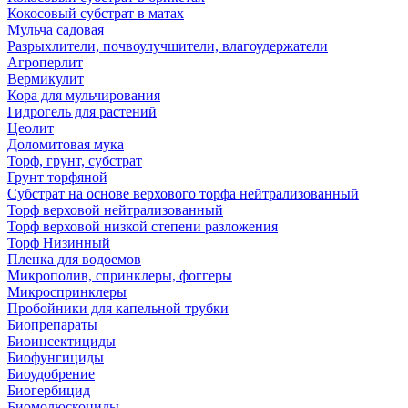
Кокосовый субстрат в матах
Мульча садовая
Разрыхлители, почвоулучшители, влагоудержатели
Агроперлит
Вермикулит
Кора для мульчирования
Гидрогель для растений
Цеолит
Доломитовая мука
Торф, грунт, субстрат
Грунт торфяной
Субстрат на основе верхового торфа нейтрализованный
Торф верховой нейтрализованный
Торф верховой низкой степени разложения
Торф Низинный
Пленка для водоемов
Микрополив, спринклеры, фоггеры
Микроспринклеры
Пробойники для капельной трубки
Биопрепараты
Биоинсектициды
Биофунгициды
Биоудобрение
Биогербицид
Биомолюскоциды