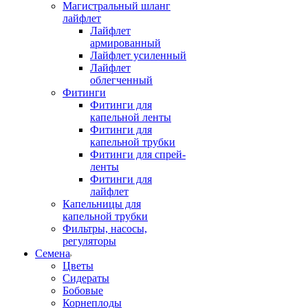
Магистральный шланг
лайфлет
Лайфлет
армированный
Лайфлет усиленный
Лайфлет
облегченный
Фитинги
Фитинги для
капельной ленты
Фитинги для
капельной трубки
Фитинги для спрей-
ленты
Фитинги для
лайфлет
Капельницы для
капельной трубки
Фильтры, насосы,
регуляторы
Семена
Цветы
Сидераты
Бобовые
Корнеплоды