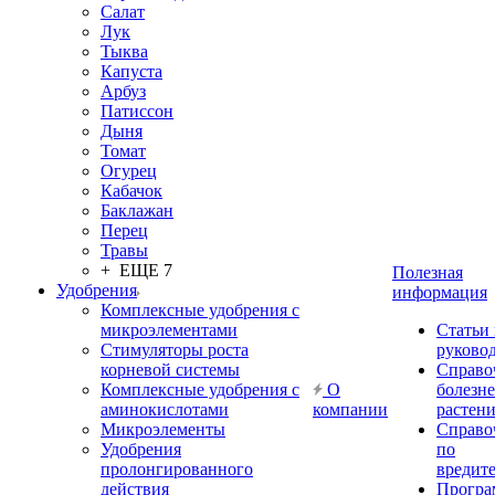
Салат
Лук
Тыква
Капуста
Арбуз
Патиссон
Дыня
Томат
Огурец
Кабачок
Баклажан
Перец
Травы
+ ЕЩЕ 7
Полезная
Удобрения
информация
Комплексные удобрения с
микроэлементами
Статьи
Стимуляторы роста
руково
корневой системы
Справо
Комплексные удобрения с
О
болезн
аминокислотами
компании
растен
Микроэлементы
Справо
Удобрения
по
пролонгированного
вредит
действия
Прогр