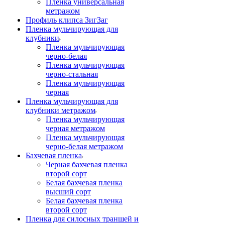
Пленка универсальная
метражом
Профиль клипса ЗигЗаг
Пленка мульчирующая для
клубники
Пленка мульчирующая
черно-белая
Пленка мульчирующая
черно-стальная
Пленка мульчирующая
черная
Пленка мульчирующая для
клубники метражом
Пленка мульчирующая
черная метражом
Пленка мульчирующая
черно-белая метражом
Бахчевая пленка
Черная бахчевая пленка
второй сорт
Белая бахчевая пленка
высший сорт
Белая бахчевая пленка
второй сорт
Пленка для силосных траншей и