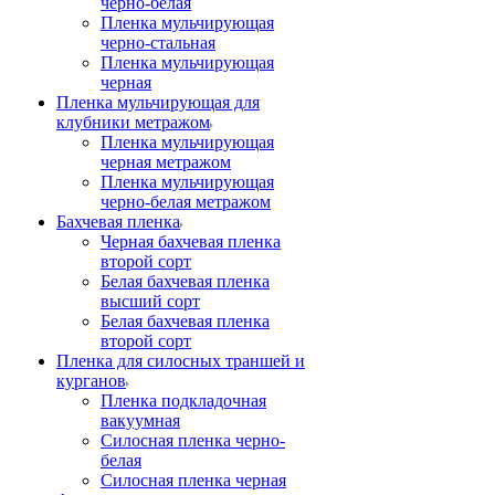
черно-белая
Пленка мульчирующая
черно-стальная
Пленка мульчирующая
черная
Пленка мульчирующая для
клубники метражом
Пленка мульчирующая
черная метражом
Пленка мульчирующая
черно-белая метражом
Бахчевая пленка
Черная бахчевая пленка
второй сорт
Белая бахчевая пленка
высший сорт
Белая бахчевая пленка
второй сорт
Пленка для силосных траншей и
курганов
Пленка подкладочная
вакуумная
Силосная пленка черно-
белая
Силосная пленка черная