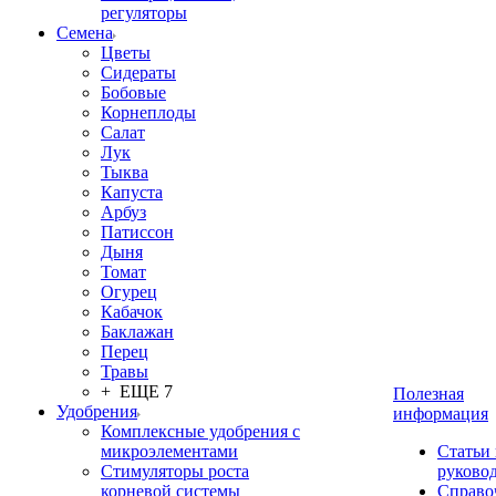
регуляторы
Семена
Цветы
Сидераты
Бобовые
Корнеплоды
Салат
Лук
Тыква
Капуста
Арбуз
Патиссон
Дыня
Томат
Огурец
Кабачок
Баклажан
Перец
Травы
+ ЕЩЕ 7
Полезная
Удобрения
информация
Комплексные удобрения с
микроэлементами
Статьи
Стимуляторы роста
руково
корневой системы
Справо