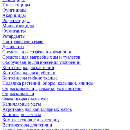
Инсектициды
Фунгициды
Акарициды
Родентициды
Моллюскоциды
Фумиганты
Ретарданты
Протравители семян
Десиканты
Средства для созревания компоста
Средства для выгребных ям и туалетов
Оборудование для внесения удобрений
Контейнеры для растений
Контейнеры для клубники
Контейнеры гибкие тканые
Подвязка растений, опоры, колышки, клипсы
Опрыскиватели, флаконы-распылители
Опрыскиватели
Флаконы-распылители
Капиллярные маты
Агроткань для капиллярных матов
Капиллярные маты
Комплектующие для теплиц
Вентиляторы для теплиц