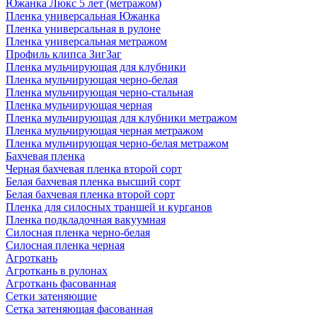
Южанка Люкс 5 лет (метражом)
Пленка универсальная Южанка
Пленка универсальная в рулоне
Пленка универсальная метражом
Профиль клипса ЗигЗаг
Пленка мульчирующая для клубники
Пленка мульчирующая черно-белая
Пленка мульчирующая черно-стальная
Пленка мульчирующая черная
Пленка мульчирующая для клубники метражом
Пленка мульчирующая черная метражом
Пленка мульчирующая черно-белая метражом
Бахчевая пленка
Черная бахчевая пленка второй сорт
Белая бахчевая пленка высший сорт
Белая бахчевая пленка второй сорт
Пленка для силосных траншей и курганов
Пленка подкладочная вакуумная
Силосная пленка черно-белая
Силосная пленка черная
Агроткань
Агроткань в рулонах
Агроткань фасованная
Сетки затеняющие
Сетка затеняющая фасованная