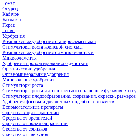
Томат
Огурец
Кабачок
Баклажан
Перец
Травы
Удобрения
Комплексные удобрения с микроэлементами
Стимуляторы роста корневой системы
Комплексные удобрения с аминокислотами
Микроэлементы
Удобрения пролонгированного действия
Органические удобрения
Органоминеральные удобрения
Минеральные удобрения
Стимуляторы роста
Стимуляторы роста и антистрессанты на основе фульвовых и 
Стимуляторы плодообразования, созревания, окраски, размеров,
Удобрения фасовкой для личных подсобных хозяйств
Вспомогательные препараты
Средства защиты растений
Средства от вредителей
Средства от болезней растений
Средства от сорняков
Средства от грызунов