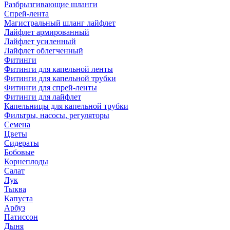
Разбрызгивающие шланги
Спрей-лента
Магистральный шланг лайфлет
Лайфлет армированный
Лайфлет усиленный
Лайфлет облегченный
Фитинги
Фитинги для капельной ленты
Фитинги для капельной трубки
Фитинги для спрей-ленты
Фитинги для лайфлет
Капельницы для капельной трубки
Фильтры, насосы, регуляторы
Семена
Цветы
Сидераты
Бобовые
Корнеплоды
Салат
Лук
Тыква
Капуста
Арбуз
Патиссон
Дыня