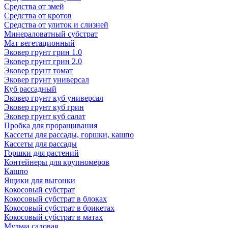
Средства от змей
Средства от кротов
Средства от улиток и слизней
Минераловатный субстрат
Мат вегетационный
Эковер грунт грин 1.0
Эковер грунт грин 2.0
Эковер грунт томат
Эковер грунт универсал
Куб рассадный
Эковер грунт куб универсал
Эковер грунт куб грин
Эковер грунт куб салат
Пробка для проращивания
Кассеты для рассады, горшки, кашпо
Кассеты для рассады
Горшки для растений
Контейнеры для крупномеров
Кашпо
Ящики для выгонки
Кокосовый субстрат
Кокосовый субстрат в блоках
Кокосовый субстрат в брикетах
Кокосовый субстрат в матах
Мульча садовая