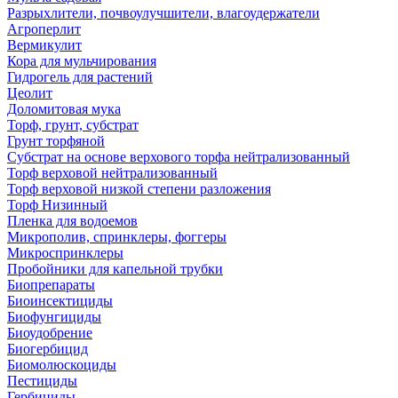
Разрыхлители, почвоулучшители, влагоудержатели
Агроперлит
Вермикулит
Кора для мульчирования
Гидрогель для растений
Цеолит
Доломитовая мука
Торф, грунт, субстрат
Грунт торфяной
Субстрат на основе верхового торфа нейтрализованный
Торф верховой нейтрализованный
Торф верховой низкой степени разложения
Торф Низинный
Пленка для водоемов
Микрополив, спринклеры, фоггеры
Микроспринклеры
Пробойники для капельной трубки
Биопрепараты
Биоинсектициды
Биофунгициды
Биоудобрение
Биогербицид
Биомолюскоциды
Пестициды
Гербициды