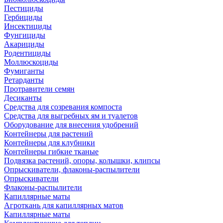
Пестициды
Гербициды
Инсектициды
Фунгициды
Акарициды
Родентициды
Моллюскоциды
Фумиганты
Ретарданты
Протравители семян
Десиканты
Средства для созревания компоста
Средства для выгребных ям и туалетов
Оборудование для внесения удобрений
Контейнеры для растений
Контейнеры для клубники
Контейнеры гибкие тканые
Подвязка растений, опоры, колышки, клипсы
Опрыскиватели, флаконы-распылители
Опрыскиватели
Флаконы-распылители
Капиллярные маты
Агроткань для капиллярных матов
Капиллярные маты