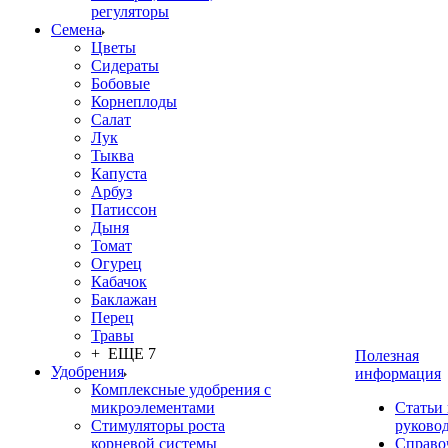
регуляторы
Семена
Цветы
Сидераты
Бобовые
Корнеплоды
Салат
Лук
Тыква
Капуста
Арбуз
Патиссон
Дыня
Томат
Огурец
Кабачок
Баклажан
Перец
Травы
+ ЕЩЕ 7
Полезная
Удобрения
информация
Комплексные удобрения с
микроэлементами
Статьи
Стимуляторы роста
руково
корневой системы
Справо