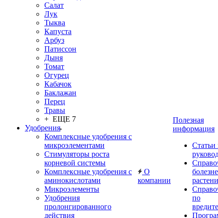
Салат
Лук
Тыква
Капуста
Арбуз
Патиссон
Дыня
Томат
Огурец
Кабачок
Баклажан
Перец
Травы
+ ЕЩЕ 7
Полезная
Удобрения
информация
Комплексные удобрения с
микроэлементами
Статьи
Стимуляторы роста
руково
корневой системы
Справо
Комплексные удобрения с
О
болезн
аминокислотами
компании
растен
Микроэлементы
Справо
Удобрения
по
пролонгированного
вредит
действия
Прогр