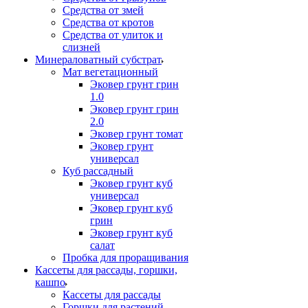
Средства от змей
Средства от кротов
Средства от улиток и
слизней
Минераловатный субстрат
Мат вегетационный
Эковер грунт грин
1.0
Эковер грунт грин
2.0
Эковер грунт томат
Эковер грунт
универсал
Куб рассадный
Эковер грунт куб
универсал
Эковер грунт куб
грин
Эковер грунт куб
салат
Пробка для проращивания
Кассеты для рассады, горшки,
кашпо
Кассеты для рассады
Горшки для растений