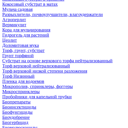
Кокосовый субстрат в матах
Мульча садовая
Разрыхлители, почвоулучшители, влагоудержатели
Агроперлит
Вермикулит
Кора для мульчирования
Гидрогель для растений
Цеолит
Доломитовая мука
Торф, грунт, субстрат
Грунт торфяной
Субстрат на основе верхового торфа нейтрализованный
Торф верховой нейтрализованный
Торф верховой низкой степени разложения
Торф Низинный
Пленка для водоемов
Микрополив, спринклеры, фоггеры
Микроспринклеры
Пробойники для капельной трубки
Биопрепараты
Биоинсектициды
Биофунгициды
Биоудобрение
Биогербицид
Биомолюскоциды