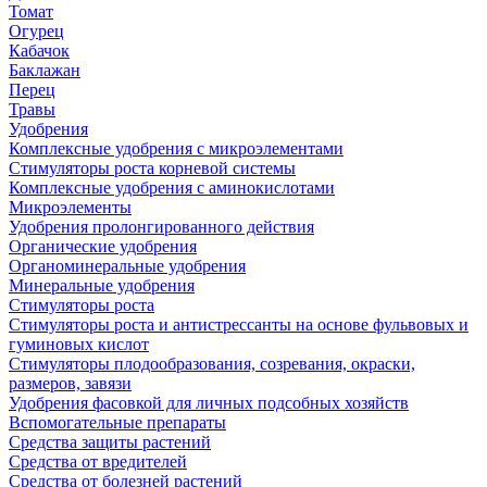
Томат
Огурец
Кабачок
Баклажан
Перец
Травы
Удобрения
Комплексные удобрения с микроэлементами
Стимуляторы роста корневой системы
Комплексные удобрения с аминокислотами
Микроэлементы
Удобрения пролонгированного действия
Органические удобрения
Органоминеральные удобрения
Минеральные удобрения
Стимуляторы роста
Стимуляторы роста и антистрессанты на основе фульвовых и
гуминовых кислот
Стимуляторы плодообразования, созревания, окраски,
размеров, завязи
Удобрения фасовкой для личных подсобных хозяйств
Вспомогательные препараты
Средства защиты растений
Средства от вредителей
Средства от болезней растений