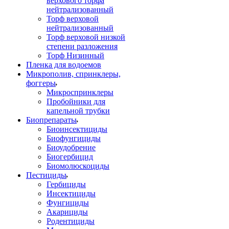
верхового торфа
нейтрализованный
Торф верховой
нейтрализованный
Торф верховой низкой
степени разложения
Торф Низинный
Пленка для водоемов
Микрополив, спринклеры,
фоггеры
Микроспринклеры
Пробойники для
капельной трубки
Биопрепараты
Биоинсектициды
Биофунгициды
Биоудобрение
Биогербицид
Биомолюскоциды
Пестициды
Гербициды
Инсектициды
Фунгициды
Акарициды
Родентициды