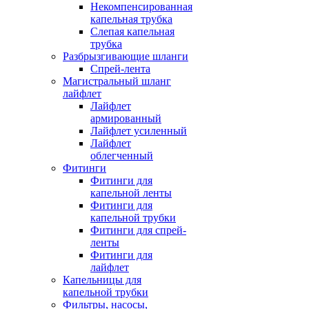
Некомпенсированная
капельная трубка
Слепая капельная
трубка
Разбрызгивающие шланги
Спрей-лента
Магистральный шланг
лайфлет
Лайфлет
армированный
Лайфлет усиленный
Лайфлет
облегченный
Фитинги
Фитинги для
капельной ленты
Фитинги для
капельной трубки
Фитинги для спрей-
ленты
Фитинги для
лайфлет
Капельницы для
капельной трубки
Фильтры, насосы,