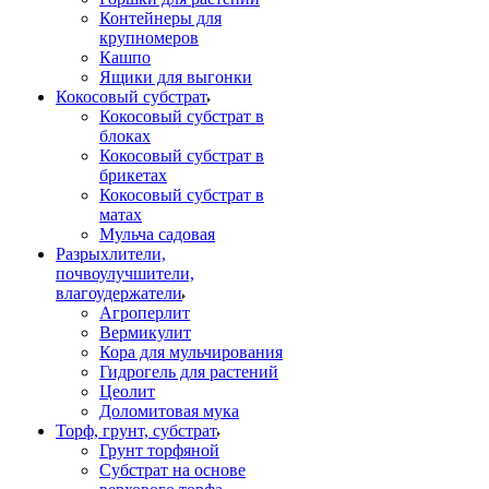
Контейнеры для
крупномеров
Кашпо
Ящики для выгонки
Кокосовый субстрат
Кокосовый субстрат в
блоках
Кокосовый субстрат в
брикетах
Кокосовый субстрат в
матах
Мульча садовая
Разрыхлители,
почвоулучшители,
влагоудержатели
Агроперлит
Вермикулит
Кора для мульчирования
Гидрогель для растений
Цеолит
Доломитовая мука
Торф, грунт, субстрат
Грунт торфяной
Субстрат на основе