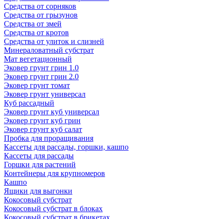
Средства от сорняков
Средства от грызунов
Средства от змей
Средства от кротов
Средства от улиток и слизней
Минераловатный субстрат
Мат вегетационный
Эковер грунт грин 1.0
Эковер грунт грин 2.0
Эковер грунт томат
Эковер грунт универсал
Куб рассадный
Эковер грунт куб универсал
Эковер грунт куб грин
Эковер грунт куб салат
Пробка для проращивания
Кассеты для рассады, горшки, кашпо
Кассеты для рассады
Горшки для растений
Контейнеры для крупномеров
Кашпо
Ящики для выгонки
Кокосовый субстрат
Кокосовый субстрат в блоках
Кокосовый субстрат в брикетах