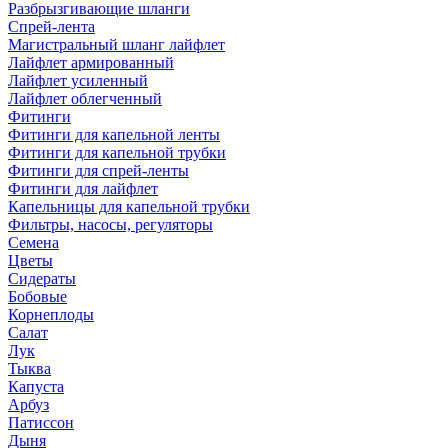
Разбрызгивающие шланги
Спрей-лента
Магистральный шланг лайфлет
Лайфлет армированный
Лайфлет усиленный
Лайфлет облегченный
Фитинги
Фитинги для капельной ленты
Фитинги для капельной трубки
Фитинги для спрей-ленты
Фитинги для лайфлет
Капельницы для капельной трубки
Фильтры, насосы, регуляторы
Семена
Цветы
Сидераты
Бобовые
Корнеплоды
Салат
Лук
Тыква
Капуста
Арбуз
Патиссон
Дыня