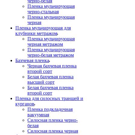
черно-белая
Пленка мульчирующая
черно-стальная
Пленка мульчирующая
черная
Пленка мульчирующая для
клубники метражом
Пленка мульчирующая
черная метражом
Пленка мульчирующая
черно-белая метражом
Бахчевая пленка
Черная бахчевая пленка
второй сорт
Белая бахчевая пленка
высший сорт
Белая бахчевая пленка
второй сорт
Пленка для силосных траншей и
курганов
Пленка подкладочная
вакуумная
Силосная пленка черно-
белая
Силосная пленка черная