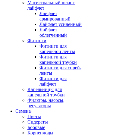
Магистральный шланг
лайфлет
Лайфлет
армированный
Лайфлет усиленный
Лайфлет
облегченный
Фитинги
Фитинги для
капельной ленты
Фитинги для
капельной трубки
Фитинги для спрей-
ленты
Фитинги для
лайфлет
Капельницы для
капельной трубки
Фильтры, насосы,
регуляторы
Семена
Цветы
Сидераты
Бобовые
Корнеплоды