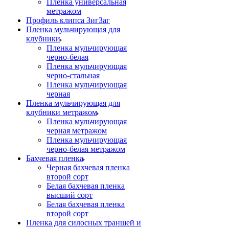
Пленка универсальная
метражом
Профиль клипса ЗигЗаг
Пленка мульчирующая для
клубники
Пленка мульчирующая
черно-белая
Пленка мульчирующая
черно-стальная
Пленка мульчирующая
черная
Пленка мульчирующая для
клубники метражом
Пленка мульчирующая
черная метражом
Пленка мульчирующая
черно-белая метражом
Бахчевая пленка
Черная бахчевая пленка
второй сорт
Белая бахчевая пленка
высший сорт
Белая бахчевая пленка
второй сорт
Пленка для силосных траншей и