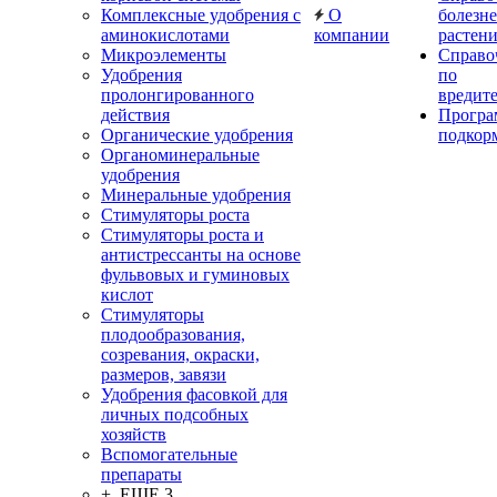
Комплексные удобрения с
О
болезн
аминокислотами
компании
растен
Микроэлементы
Справо
Удобрения
по
пролонгированного
вредит
действия
Прогр
Органические удобрения
подкор
Органоминеральные
удобрения
Минеральные удобрения
Стимуляторы роста
Стимуляторы роста и
антистрессанты на основе
фульвовых и гуминовых
кислот
Стимуляторы
плодообразования,
созревания, окраски,
размеров, завязи
Удобрения фасовкой для
личных подсобных
хозяйств
Вспомогательные
препараты
+ ЕЩЕ 3