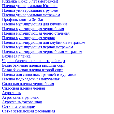
Южанка Люкс 5 лет (метражом)
Пленка универсальная Южанка
Пленка универсальная в рулоне
Пленка универсальная метражом
Профиль клипса ЗигЗаг
Пленка мульчирующая для клубники
Пленка мульчирующая черно-белая
Пленка мульчирующая черно-стальная
Пленка мульчирующая черная
Пленка мульчирующая для клубники метражом
Пленка мульчирующая черная метражом
Пленка мульчирующая черно-белая метражом
Бахчевая пленка
Черная бахчевая пленка второй сорт
Белая бахчевая пленка высший сорт
Белая бахчевая пленка второй сорт
Пленка для силосных траншей и курганов
Пленка подкладочная вакуумная
Силосная пленка черно-белая
Силосная пленка черная
Агроткань
Агроткань в рулонах
Агроткань фасованная
Сетки затеняющие
Сетка затеняющая фасованная