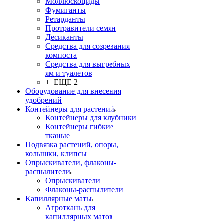
Моллюскоциды
Фумиганты
Ретарданты
Протравители семян
Десиканты
Средства для созревания
компоста
Средства для выгребных
ям и туалетов
+ ЕЩЕ 2
Оборудование для внесения
удобрений
Контейнеры для растений
Контейнеры для клубники
Контейнеры гибкие
тканые
Подвязка растений, опоры,
колышки, клипсы
Опрыскиватели, флаконы-
распылители
Опрыскиватели
Флаконы-распылители
Капиллярные маты
Агроткань для
капиллярных матов