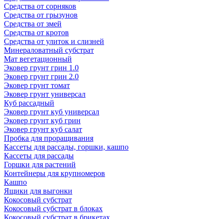
Средства от сорняков
Средства от грызунов
Средства от змей
Средства от кротов
Средства от улиток и слизней
Минераловатный субстрат
Мат вегетационный
Эковер грунт грин 1.0
Эковер грунт грин 2.0
Эковер грунт томат
Эковер грунт универсал
Куб рассадный
Эковер грунт куб универсал
Эковер грунт куб грин
Эковер грунт куб салат
Пробка для проращивания
Кассеты для рассады, горшки, кашпо
Кассеты для рассады
Горшки для растений
Контейнеры для крупномеров
Кашпо
Ящики для выгонки
Кокосовый субстрат
Кокосовый субстрат в блоках
Кокосовый субстрат в брикетах