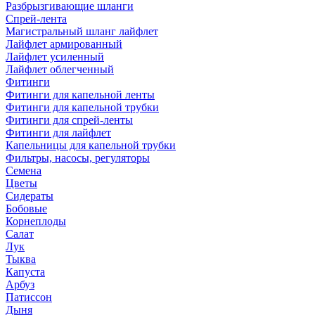
Разбрызгивающие шланги
Спрей-лента
Магистральный шланг лайфлет
Лайфлет армированный
Лайфлет усиленный
Лайфлет облегченный
Фитинги
Фитинги для капельной ленты
Фитинги для капельной трубки
Фитинги для спрей-ленты
Фитинги для лайфлет
Капельницы для капельной трубки
Фильтры, насосы, регуляторы
Семена
Цветы
Сидераты
Бобовые
Корнеплоды
Салат
Лук
Тыква
Капуста
Арбуз
Патиссон
Дыня