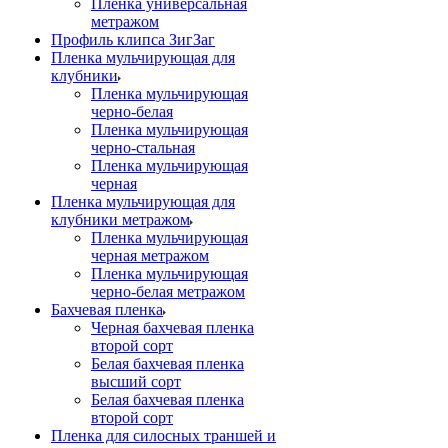
Пленка универсальная
метражом
Профиль клипса ЗигЗаг
Пленка мульчирующая для
клубники
Пленка мульчирующая
черно-белая
Пленка мульчирующая
черно-стальная
Пленка мульчирующая
черная
Пленка мульчирующая для
клубники метражом
Пленка мульчирующая
черная метражом
Пленка мульчирующая
черно-белая метражом
Бахчевая пленка
Черная бахчевая пленка
второй сорт
Белая бахчевая пленка
высший сорт
Белая бахчевая пленка
второй сорт
Пленка для силосных траншей и