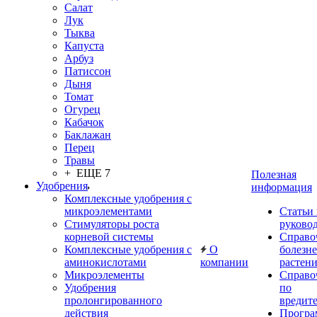
Салат
Лук
Тыква
Капуста
Арбуз
Патиссон
Дыня
Томат
Огурец
Кабачок
Баклажан
Перец
Травы
+ ЕЩЕ 7
Полезная
Удобрения
информация
Комплексные удобрения с
микроэлементами
Статьи
Стимуляторы роста
руково
корневой системы
Справо
Комплексные удобрения с
О
болезн
аминокислотами
компании
растен
Микроэлементы
Справо
Удобрения
по
пролонгированного
вредит
действия
Прогр