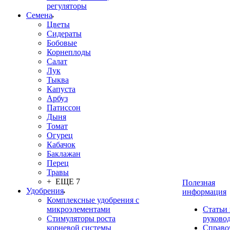
регуляторы
Семена
Цветы
Сидераты
Бобовые
Корнеплоды
Салат
Лук
Тыква
Капуста
Арбуз
Патиссон
Дыня
Томат
Огурец
Кабачок
Баклажан
Перец
Травы
+ ЕЩЕ 7
Полезная
Удобрения
информация
Комплексные удобрения с
микроэлементами
Статьи
Стимуляторы роста
руково
корневой системы
Справо