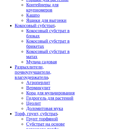
Контейнеры для
крупномеров
Кашпо
Ящики для выгонки
Кокосовый субстрат
Кокосовый субстрат в
блоках
Кокосовый субстрат в
брикетах
Кокосовый субстрат в
матах
Мульча садовая
Разрыхлители,
почвоулучшители,
влагоудержатели
Агроперлит
Вермикулит
Кора для мульчирования
Гидрогель для растений
Цеолит
Доломитовая мука
Торф, грунт, субстрат
Грунт торфяной
Субстрат на основе