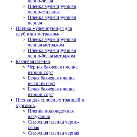
черно-белая
Пленка мульчирующая
черно-стальная
Пленка мульчирующая
черная
Пленка мульчирующая для
клубники метражом
Пленка мульчирующая
черная метражом
Пленка мульчирующая
черно-белая метражом
Бахчевая пленка
Черная бахчевая пленка
второй сорт
Белая бахчевая пленка
высший сорт
Белая бахчевая пленка
второй сорт
Пленка для силосных траншей и
курганов
Пленка подкладочная
вакуумная
Силосная пленка черно-
белая
Силосная пленка черная