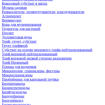
Кокосовый субстрат в матах
Мульча садовая
Разрыхлители, почвоулучшители, влагоудержатели
Агроперлит
Вермикулит
Кора для мульчирования
Гидрогель для растений
Цеолит
Доломитовая мука
Торф, грунт, субстрат
Грунт торфяной
Субстрат на основе верхового торфа нейтрализованный
Торф верховой нейтрализованный
Торф верховой низкой степени разложения
Торф Низинный
Пленка для водоемов
Микрополив, спринклеры, фоггеры
Микроспринклеры
Пробойники для капельной трубки
Биопрепараты
Биоинсектициды
Биофунгициды
Биоудобрение
Биогербицид
Биомолюскоциды