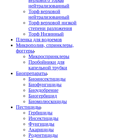
верхового торфа
нейтрализованный
Торф верховой
нейтрализованный
Торф верховой низкой
степени разложения
Торф Низинный
Пленка для водоемов
Микрополив, спринклеры,
фоггеры
Микроспринклеры
Пробойники для
капельной трубки
Биопрепараты
Биоинсектициды
Биофунгициды
Биоудобрение
Биогербицид
Биомолюскоциды
Пестициды
Гербициды
Инсектициды
Фунгициды
Акарициды
Родентициды