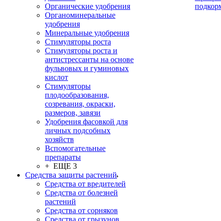
Органические удобрения
подкор
Органоминеральные
удобрения
Минеральные удобрения
Стимуляторы роста
Стимуляторы роста и
антистрессанты на основе
фульвовых и гуминовых
кислот
Стимуляторы
плодообразования,
созревания, окраски,
размеров, завязи
Удобрения фасовкой для
личных подсобных
хозяйств
Вспомогательные
препараты
+ ЕЩЕ 3
Средства защиты растений
Средства от вредителей
Средства от болезней
растений
Средства от сорняков
Средства от грызунов