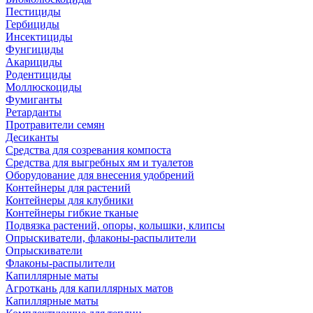
Пестициды
Гербициды
Инсектициды
Фунгициды
Акарициды
Родентициды
Моллюскоциды
Фумиганты
Ретарданты
Протравители семян
Десиканты
Средства для созревания компоста
Средства для выгребных ям и туалетов
Оборудование для внесения удобрений
Контейнеры для растений
Контейнеры для клубники
Контейнеры гибкие тканые
Подвязка растений, опоры, колышки, клипсы
Опрыскиватели, флаконы-распылители
Опрыскиватели
Флаконы-распылители
Капиллярные маты
Агроткань для капиллярных матов
Капиллярные маты