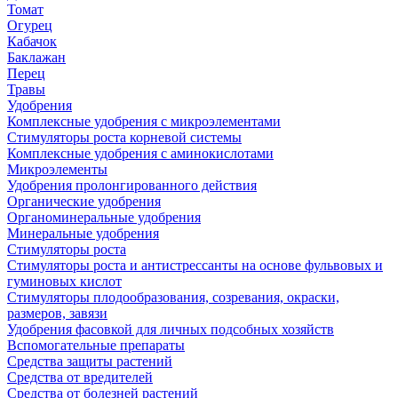
Томат
Огурец
Кабачок
Баклажан
Перец
Травы
Удобрения
Комплексные удобрения с микроэлементами
Стимуляторы роста корневой системы
Комплексные удобрения с аминокислотами
Микроэлементы
Удобрения пролонгированного действия
Органические удобрения
Органоминеральные удобрения
Минеральные удобрения
Стимуляторы роста
Стимуляторы роста и антистрессанты на основе фульвовых и
гуминовых кислот
Стимуляторы плодообразования, созревания, окраски,
размеров, завязи
Удобрения фасовкой для личных подсобных хозяйств
Вспомогательные препараты
Средства защиты растений
Средства от вредителей
Средства от болезней растений