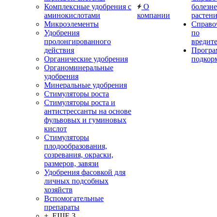
Комплексные удобрения с
О
болезн
аминокислотами
компании
растен
Микроэлементы
Справо
Удобрения
по
пролонгированного
вредит
действия
Прогр
Органические удобрения
подкор
Органоминеральные
удобрения
Минеральные удобрения
Стимуляторы роста
Стимуляторы роста и
антистрессанты на основе
фульвовых и гуминовых
кислот
Стимуляторы
плодообразования,
созревания, окраски,
размеров, завязи
Удобрения фасовкой для
личных подсобных
хозяйств
Вспомогательные
препараты
+ ЕЩЕ 3