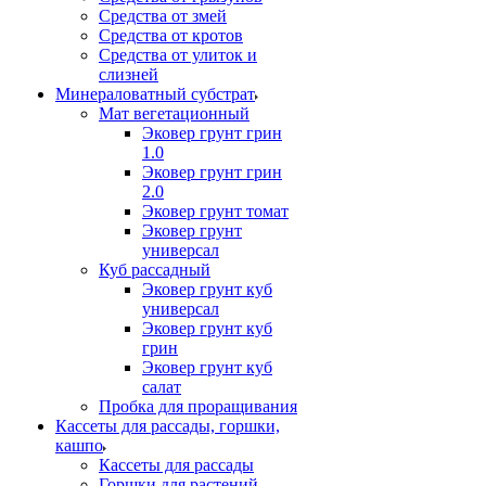
Средства от змей
Средства от кротов
Средства от улиток и
слизней
Минераловатный субстрат
Мат вегетационный
Эковер грунт грин
1.0
Эковер грунт грин
2.0
Эковер грунт томат
Эковер грунт
универсал
Куб рассадный
Эковер грунт куб
универсал
Эковер грунт куб
грин
Эковер грунт куб
салат
Пробка для проращивания
Кассеты для рассады, горшки,
кашпо
Кассеты для рассады
Горшки для растений