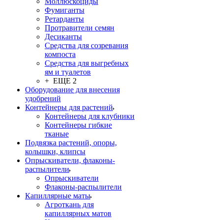
Моллюскоциды
Фумиганты
Ретарданты
Протравители семян
Десиканты
Средства для созревания
компоста
Средства для выгребных
ям и туалетов
+ ЕЩЕ 2
Оборудование для внесения
удобрений
Контейнеры для растений
Контейнеры для клубники
Контейнеры гибкие
тканые
Подвязка растений, опоры,
колышки, клипсы
Опрыскиватели, флаконы-
распылители
Опрыскиватели
Флаконы-распылители
Капиллярные маты
Агроткань для
капиллярных матов