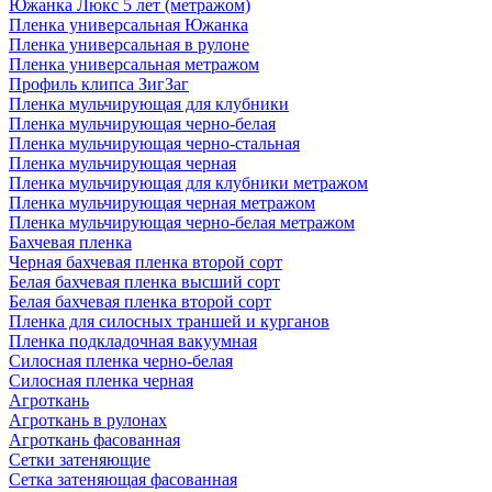
Южанка Люкс 5 лет (метражом)
Пленка универсальная Южанка
Пленка универсальная в рулоне
Пленка универсальная метражом
Профиль клипса ЗигЗаг
Пленка мульчирующая для клубники
Пленка мульчирующая черно-белая
Пленка мульчирующая черно-стальная
Пленка мульчирующая черная
Пленка мульчирующая для клубники метражом
Пленка мульчирующая черная метражом
Пленка мульчирующая черно-белая метражом
Бахчевая пленка
Черная бахчевая пленка второй сорт
Белая бахчевая пленка высший сорт
Белая бахчевая пленка второй сорт
Пленка для силосных траншей и курганов
Пленка подкладочная вакуумная
Силосная пленка черно-белая
Силосная пленка черная
Агроткань
Агроткань в рулонах
Агроткань фасованная
Сетки затеняющие
Сетка затеняющая фасованная