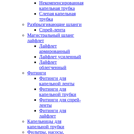
Некомпенсированная
капельная трубка
Слепая капельная
трубка
Разбрызгивающие шланги
Спрей-лента
Магистральный шланг
лайфлет
Лайфлет
армированный
Лайфлет усиленный
Лайфлет
облегченный
Фитинги
Фитинги для
капельной ленты
Фитинги для
капельной трубки
Фитинги для спрей-
ленты
Фитинги для
лайфлет
Капельницы для
капельной трубки
Фильтры, насосы,