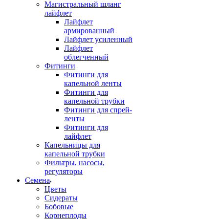
Магистральный шланг
лайфлет
Лайфлет
армированный
Лайфлет усиленный
Лайфлет
облегченный
Фитинги
Фитинги для
капельной ленты
Фитинги для
капельной трубки
Фитинги для спрей-
ленты
Фитинги для
лайфлет
Капельницы для
капельной трубки
Фильтры, насосы,
регуляторы
Семена
Цветы
Сидераты
Бобовые
Корнеплоды